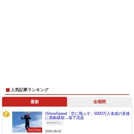
人気記事ランキング
最新
全期間
IShowSpeed「空に飛ぶぞ」6000万人達成の直後
1
に風船破裂→落下流血
6000万人
YouTube
2026.08.02