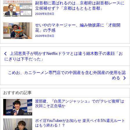
副首都に選ばれるのは…京都府は副首都レースに
立候補せず？「京都はもともと首都」
2026年8月6日
せいやのマネージャー、編み物披露に「才能開
花」の予感
2026年8月6日
上沼恵美子が明かすNetflixドラマとは違う細木数子の素顔「お
にぎりは下手だった」
こめお、カニラーメン専門店での中国産を含む外国産の使用を認
める
おすすめの記事
渡部建、『白黒アンジャッシュ』での“テレビ復帰”は
次回こそ正念場か
エンタメ
ポイ活YouTuberがお知らせ 楽天ペイ8.5%還元ルート
はもう終わる！？