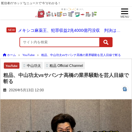
配信者の“ホット”なニュースで“今”がわかる！
MENU
メキシコ麻薬王、犯罪収益2兆4000億円没収 判決は仮釈放なしの終身刑に！
ホーム
YouTube
粗品、中山功太vsサバンナ高橋の業界騒動を芸人目線で斬る
中山功太
粗品 Official Channel
YouTube
粗品、中山功太vsサバンナ高橋の業界騒動を芸人目線で
斬る
2026年5月13日 12:00