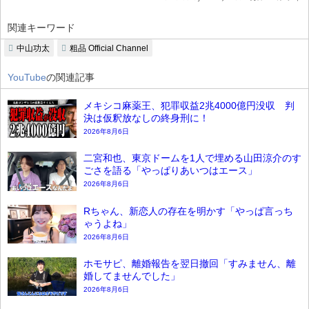
関連キーワード
中山功太
粗品 Official Channel
YouTube
の関連記事
メキシコ麻薬王、犯罪収益2兆4000億円没収 判
決は仮釈放なしの終身刑に！
2026年8月6日
二宮和也、東京ドームを1人で埋める山田涼介のす
ごさを語る「やっぱりあいつはエース」
2026年8月6日
Rちゃん、新恋人の存在を明かす「やっぱ言っち
ゃうよね」
2026年8月6日
ホモサピ、離婚報告を翌日撤回「すみません、離
婚してませんでした」
2026年8月6日