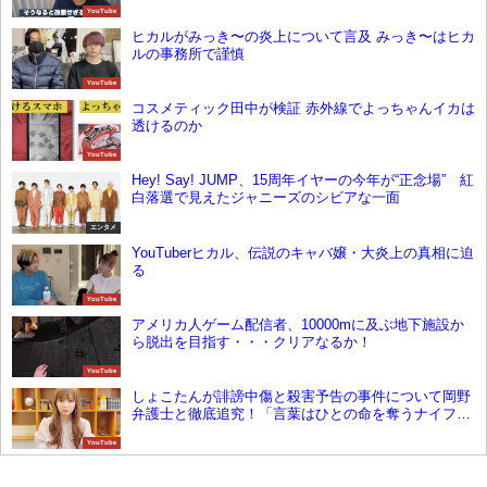
YouTube
ヒカルがみっき〜の炎上について言及 みっき〜はヒカ
ルの事務所で謹慎
YouTube
コスメティック田中が検証 赤外線でよっちゃんイカは
透けるのか
YouTube
Hey! Say! JUMP、15周年イヤーの今年が“正念場” 紅
白落選で見えたジャニーズのシビアな一面
エンタメ
YouTuberヒカル、伝説のキャバ嬢・大炎上の真相に迫
る
YouTube
アメリカ人ゲーム配信者、10000mに及ぶ地下施設か
ら脱出を目指す・・・クリアなるか！
YouTube
しょこたんが誹謗中傷と殺害予告の事件について岡野
弁護士と徹底追究！「言葉はひとの命を奪うナイフに
なる」
YouTube