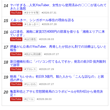
ヤバすぎる…人気YouTuber、女性から使用済みの〇〇〇が送られて
14
きたと激怒
YouTube
タケヤキ翔
2026.07.31
くみっきー、シンガポール移住の理由を語る
15
YouTube
くみっきー
2026.07.28
山口達也、湘南に家賃3万4000円の部屋を借りる「湘南エリアに来
16
ています」
YouTube
山口達也
2026.08.03
膵臓がん公表のYouTuber、再発したが抗がん剤での治療はしないと
17
報告
YouTube
抗がん剤治療
2026.07.27
新日棚橋社長に「パソコン打てるんですか」発言の前川D 批判殺到
18
で謝罪
YouTube
プロレス
2026.07.29
映画『ちいかわ』初日9.3億円。観た人から「こんな話なの」と困
19
惑の声も
YouTube
ちいかわ
2026.07.27
亀梨和也とアサヒ空想開発局のコラボビールが8月4日から発売決
20
定！
YouTube
ビール
2026.08.03