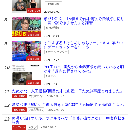
YouTuber
YouTube
2026.08.01
形成外科医、TV特番で台本無視で収録打ち切り
8
「言い訳できません」と謝罪
北條元治
YouTube
2026.08.04
すごすぎる！はじめしゃちょー、ついに家の中
9
にゲームセンターをつくる
ゲームセンター
YouTube
2026.07.25
YouTuber、実父から金銭要求が続いていると明
10
かす「身内に脅されてるの」
きょん
YouTube
2026.07.29
たぬかな、人工授精6回目の末に出産「子たぬ無事産まれました」
11
YouTube
たかぬな
2026.07.27
亀梨和也「卵かけご飯大好き」築100年の古民家で至福の朝ごはん
12
YouTube
亀梨和也
2026.07.26
素潜り漁師マサル、フグを食べて「言葉が出てこない」中毒症状を
13
報告
YouTube
フグ
2026.08.01