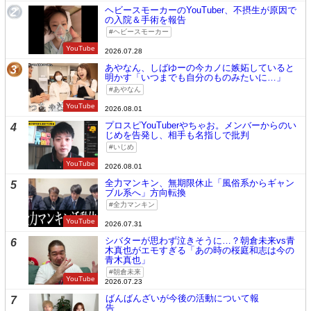
ヘビースモーカーのYouTuber、不摂生が原因で
2
の入院＆手術を報告
ヘビースモーカー
YouTube
2026.07.28
あやなん、しばゆーの今カノに嫉妬していると
3
明かす「いつまでも自分のものみたいに…」
あやなん
YouTube
2026.08.01
プロスピYouTuberやちゃお。メンバーからのい
4
じめを告発し、相手も名指しで批判
いじめ
YouTube
2026.08.01
全力マンキン、無期限休止「風俗系からギャン
5
ブル系へ」方向転換
全力マンキン
YouTube
2026.07.31
シバターが思わず泣きそうに…？朝倉未来vs青
6
木真也がエモすぎる「あの時の桜庭和志は今の
青木真也」
朝倉未来
YouTube
2026.07.23
ばんばんざいが今後の活動について報
7
告