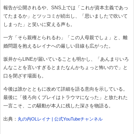
報告が公開されるや、SNS上では「これが資本主義であっ
てたまるか」とツッコミが続出し、「思いましたで吹いて
しまった」と笑いに変える声も。
一方「そら親権とられるわ」「この人母親でしょ」と、離
婚問題を抱えるレイナへの厳しい目線も広がった。
坂井からLINEが届いていることも明かし、「あんまりいろ
んなことを言いすぎるとまたなんかちょっと怖いので」と
口を閉ざす場面も。
今後は誰かとともに改めて詳細を語る意向を示している。
最後に「後ろ向くプレイはトラウマになった」と放たれた
一言こそ、この騒動が本人に残した深さを物語る。
出典：
丸の内OLレイナ | 公式YouTubeチャンネル