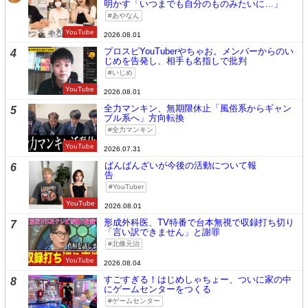
明かす「いつまでも自分のものみたいに…」
あやなん
YouTube
2026.08.01
プロスピYouTuberやちゃお。メンバーからのい
4
じめを告発し、相手も名指しで批判
いじめ
YouTube
2026.08.01
全力マンキン、無期限休止「風俗系からギャン
5
ブル系へ」方向転換
全力マンキン
YouTube
2026.07.31
ばんばんざいが今後の活動について報
6
告
YouTuber
YouTube
2026.08.01
形成外科医、TV特番で台本無視で収録打ち切り
7
「言い訳できません」と謝罪
北條元治
YouTube
2026.08.04
すごすぎる！はじめしゃちょー、ついに家の中
8
にゲームセンターをつくる
ゲームセンター