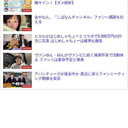
険サイン！【ダメ絶対】
YouTube
あやなん、『しばなんチャンネル』ファンへ感謝を伝
える
YouTube
ヒカルがはじめしゃちょーとコラボで5,000万円の行
方に言及 はじめしゃちょーは破局も報告
YouTube
ヴァンゆん・ゆんがヴァンビに続く体調不良で活動休
止 ファンミは参加予定と発表
YouTube
アバンティーズが迷走中か 原点に戻りファンミーティ
ング開催を宣言
YouTube