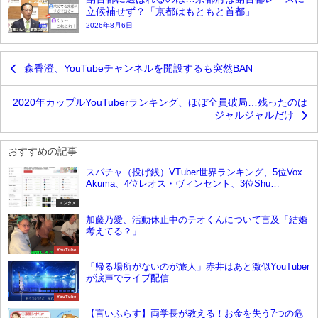
立候補せず？「京都はもともと首都」
2026年8月6日
森香澄、YouTubeチャンネルを開設するも突然BAN
2020年カップルYouTuberランキング、ほぼ全員破局…残ったのは
ジャルジャルだけ
おすすめの記事
スパチャ（投げ銭）VTuber世界ランキング、5位Vox
Akuma、4位レオス・ヴィンセント、3位Shu
Yamino、2位甲斐田 晴、1位は？【5月2週目】
エンタメ
加藤乃愛、活動休止中のテオくんについて言及「結婚
考えてる？」
YouTube
「帰る場所がないのが旅人」赤井はあと激似YouTuber
が涙声でライブ配信
YouTube
【言いふらす】両学長が教える！お金を失う7つの危