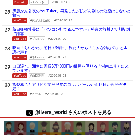
YouTube
くみっきー
2026.07.28
膵臓がん公表のYouTuber、再発したが抗がん剤での治療はしないと
16
報告
YouTube
抗がん剤治療
2026.07.27
新日棚橋社長に「パソコン打てるんですか」発言の前川D 批判殺到
17
で謝罪
YouTube
プロレス
2026.07.29
映画『ちいかわ』初日9.3億円。観た人から「こんな話なの」と困
18
惑の声も
YouTube
ちいかわ
2026.07.27
山口達也、湘南に家賃3万4000円の部屋を借りる「湘南エリアに来
19
ています」
YouTube
山口達也
2026.08.03
亀梨和也とアサヒ空想開発局のコラボビールが8月4日から発売決
20
定！
YouTube
ビール
2026.08.03
@livers_world さんのポストを見る