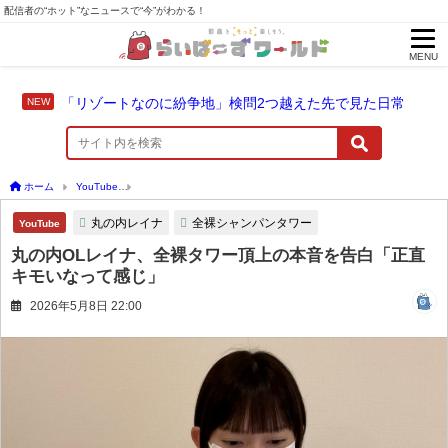
配信者の“ホット”なニュースで“今”がわかる！
MENU
「リゾートなのに紛争地」検問2つ越えた先で見た日常
ホーム
YouTube
丸の内OLレイナ、全裸タワー頂上の本音を告白「正直キモいなって
丸の内レイナ
全裸シャンパンタワー
YouTube
丸の内OLレイナ、全裸タワー頂上の本音を告白「正直
キモいなって感じ」
2026年5月8日 22:00