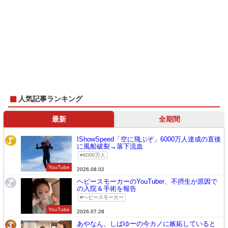
人気記事ランキング
最新
全期間
IShowSpeed「空に飛ぶぞ」6000万人達成の直後
1
に風船破裂→落下流血
6000万人
YouTube
2026.08.02
ヘビースモーカーのYouTuber、不摂生が原因で
2
の入院＆手術を報告
ヘビースモーカー
YouTube
2026.07.28
あやなん、しばゆーの今カノに嫉妬していると
3