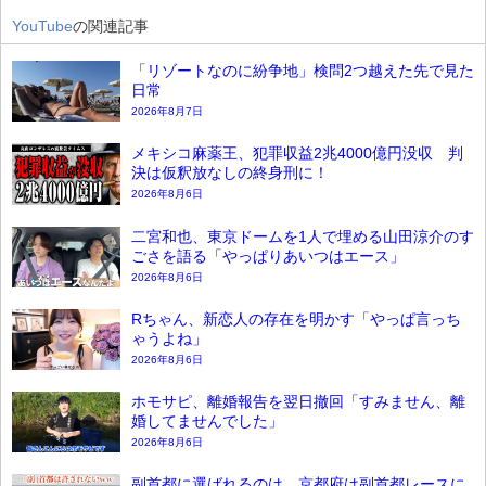
YouTube
の関連記事
「リゾートなのに紛争地」検問2つ越えた先で見た
日常
2026年8月7日
メキシコ麻薬王、犯罪収益2兆4000億円没収 判
決は仮釈放なしの終身刑に！
2026年8月6日
二宮和也、東京ドームを1人で埋める山田涼介のす
ごさを語る「やっぱりあいつはエース」
2026年8月6日
Rちゃん、新恋人の存在を明かす「やっぱ言っち
ゃうよね」
2026年8月6日
ホモサピ、離婚報告を翌日撤回「すみません、離
婚してませんでした」
2026年8月6日
副首都に選ばれるのは…京都府は副首都レースに