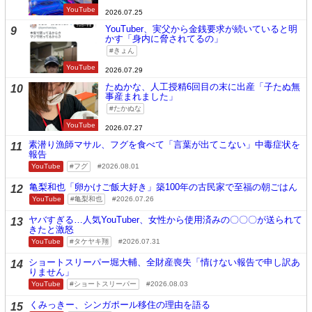
YouTube
2026.07.25
YouTuber、実父から金銭要求が続いていると明
9
かす「身内に脅されてるの」
きょん
YouTube
2026.07.29
たぬかな、人工授精6回目の末に出産「子たぬ無
10
事産まれました」
たかぬな
YouTube
2026.07.27
素潜り漁師マサル、フグを食べて「言葉が出てこない」中毒症状を
11
報告
YouTube
フグ
2026.08.01
亀梨和也「卵かけご飯大好き」築100年の古民家で至福の朝ごはん
12
YouTube
亀梨和也
2026.07.26
ヤバすぎる…人気YouTuber、女性から使用済みの〇〇〇が送られて
13
きたと激怒
YouTube
タケヤキ翔
2026.07.31
ショートスリーパー堀大輔、全財産喪失「情けない報告で申し訳あ
14
りません」
YouTube
ショートスリーパー
2026.08.03
くみっきー、シンガポール移住の理由を語る
15