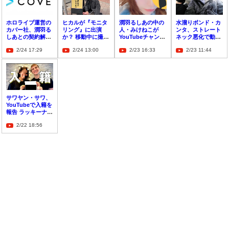
ホロライブ運営の
ヒカルが『モニタ
潤羽るしあの中の
水溜りボンド・カ
カバー社、潤羽る
リング』に出演
人・みけねこが
ンタ、ストレート
しあとの契約解除
か？ 移動中に撮影
YouTubeチャンネ
ネック悪化で動け
を発表 情報の流出
に遭遇で「2022年
ルを開設
なくなる 首が逆反
2/24 17:29
2/24 13:00
2/23 16:33
2/23 11:44
や虚偽の申告で信
1番の緊急出た」
りみたいに…
用失墜
サワヤン・サワ、
YouTubeで入籍を
報告 ラッキーナン
バー「2」にあや
2/22 18:56
かり2022年2月22
日に