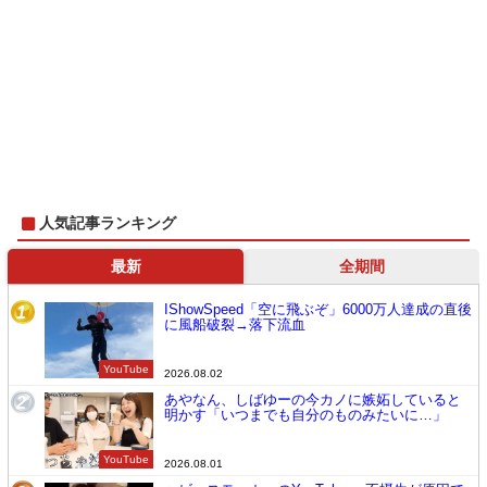
人気記事ランキング
最新
全期間
IShowSpeed「空に飛ぶぞ」6000万人達成の直後
1
に風船破裂→落下流血
YouTube
2026.08.02
あやなん、しばゆーの今カノに嫉妬していると
2
明かす「いつまでも自分のものみたいに…」
YouTube
2026.08.01