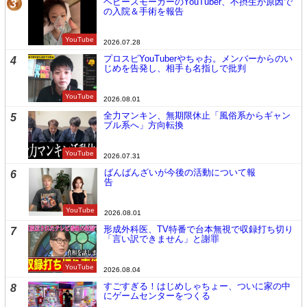
ヘビースモーカーのYouTuber、不摂生が原因で
3
の入院＆手術を報告
YouTube
2026.07.28
プロスピYouTuberやちゃお。メンバーからのい
4
じめを告発し、相手も名指しで批判
YouTube
2026.08.01
全力マンキン、無期限休止「風俗系からギャン
5
ブル系へ」方向転換
YouTube
2026.07.31
ばんばんざいが今後の活動について報
6
告
YouTube
2026.08.01
形成外科医、TV特番で台本無視で収録打ち切り
7
「言い訳できません」と謝罪
YouTube
2026.08.04
すごすぎる！はじめしゃちょー、ついに家の中
8
にゲームセンターをつくる