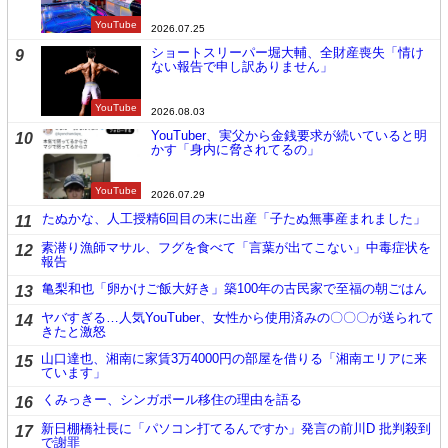
YouTube
2026.07.25
ショートスリーパー堀大輔、全財産喪失「情け
9
ない報告で申し訳ありません」
YouTube
2026.08.03
YouTuber、実父から金銭要求が続いていると明
10
かす「身内に脅されてるの」
YouTube
2026.07.29
たぬかな、人工授精6回目の末に出産「子たぬ無事産まれました」
11
素潜り漁師マサル、フグを食べて「言葉が出てこない」中毒症状を
12
報告
亀梨和也「卵かけご飯大好き」築100年の古民家で至福の朝ごはん
13
ヤバすぎる…人気YouTuber、女性から使用済みの〇〇〇が送られて
14
きたと激怒
山口達也、湘南に家賃3万4000円の部屋を借りる「湘南エリアに来
15
ています」
くみっきー、シンガポール移住の理由を語る
16
新日棚橋社長に「パソコン打てるんですか」発言の前川D 批判殺到
17
で謝罪