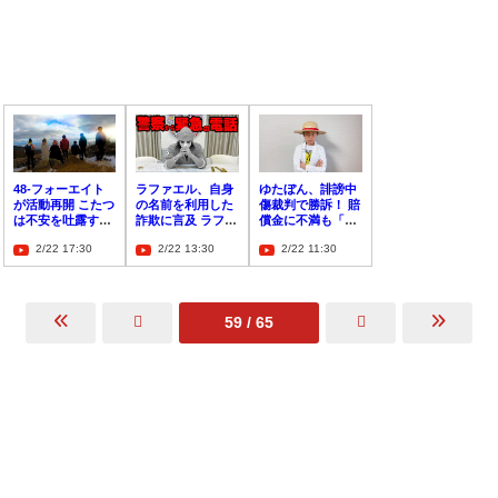
48-フォーエイト
ラファエル、自身
ゆたぼん、誹謗中
が活動再開 こたつ
の名前を利用した
傷裁判で勝訴！ 賠
は不安を吐露する
詐欺に言及 ラファ
償金に不満も「お
も頑張りを「世間
エルからのDMは
金のためではな
2/22 17:30
2/22 13:30
2/22 11:30
に証明したい」
偽物と注意促す
い」
59 / 65