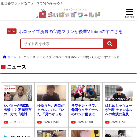
配信者の“ホット”なニュースで“今”がわかる！
MENU
ホロライブ所属の宝鐘マリンが後輩VTuberのすごさを語る「自分のすごさに気づいてない」
ホーム
ニュース アーカイブ - 59ページ目 (65ページ中) - らいばーずワールド
ニュース
シバターがRIZIN
ゆゆうた、悪口が
サワヤン・サワ、
はじめしゃちょー
出禁！？ 不満発言
ヒカルにバレてい
母国ウクライナへ
が“畑”チャンネル
の一方で「絶対に
た 「見つかっちゃ
のロシア侵攻に
への出演に言及
俺にオファーが来
った」と否定せず
「なんでそうなっ
「ここから畑を盛
2/26 17:30
2/26 11:30
2/25 13:00
2/25 11:30
る」と予想
ちゃうんだろう」
り上げていこう」