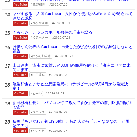
13
YouTube
亀梨和也
2026.07.26
ヤバすぎる…人気YouTuber、女性から使用済みの〇〇〇が送られて
14
きたと激怒
YouTube
タケヤキ翔
2026.07.31
くみっきー、シンガポール移住の理由を語る
15
YouTube
くみっきー
2026.07.28
膵臓がん公表のYouTuber、再発したが抗がん剤での治療はしないと
16
報告
YouTube
抗がん剤治療
2026.07.27
山口達也、湘南に家賃3万4000円の部屋を借りる「湘南エリアに来
17
ています」
YouTube
山口達也
2026.08.03
亀梨和也とアサヒ空想開発局のコラボビールが8月4日から発売決
18
定！
YouTube
ビール
2026.08.03
新日棚橋社長に「パソコン打てるんですか」発言の前川D 批判殺到
19
で謝罪
YouTube
プロレス
2026.07.29
映画『ちいかわ』初日9.3億円。観た人から「こんな話なの」と困
20
惑の声も
YouTube
ちいかわ
2026.07.27