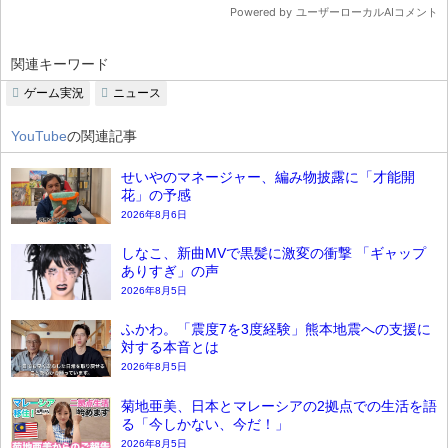
関連キーワード
ゲーム実況
ニュース
YouTube
の関連記事
せいやのマネージャー、編み物披露に「才能開
花」の予感
2026年8月6日
しなこ、新曲MVで黒髪に激変の衝撃 「ギャップ
ありすぎ」の声
2026年8月5日
ふかわ。「震度7を3度経験」熊本地震への支援に
対する本音とは
2026年8月5日
菊地亜美、日本とマレーシアの2拠点での生活を語
る「今しかない、今だ！」
2026年8月5日