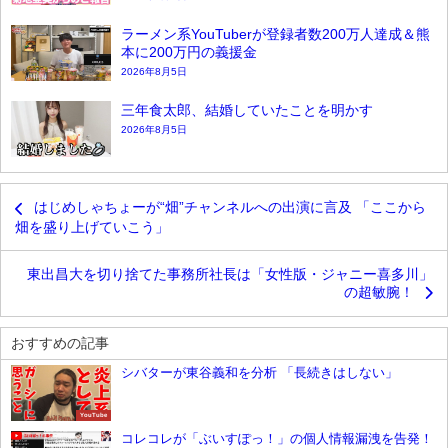
ラーメン系YouTuberが登録者数200万人達成＆熊
本に200万円の義援金
2026年8月5日
三年食太郎、結婚していたことを明かす
2026年8月5日
はじめしゃちょーが“畑”チャンネルへの出演に言及 「ここから
畑を盛り上げていこう」
東出昌大を切り捨てた事務所社長は「女性版・ジャニー喜多川」
の超敏腕！
おすすめの記事
シバターが東谷義和を分析 「長続きはしない」
YouTube
コレコレが「ぶいすぽっ！」の個人情報漏洩を告発！