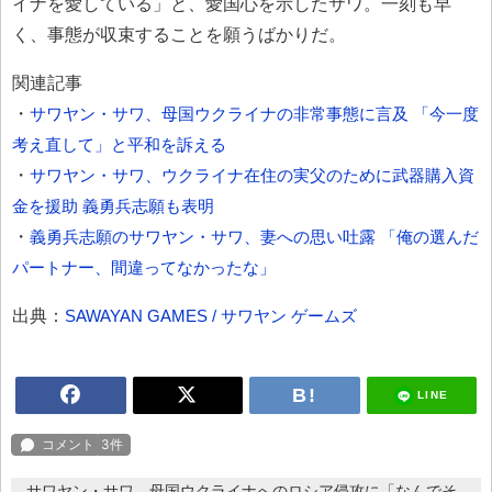
イナを愛している」と、愛国心を示したサワ。一刻も早
く、事態が収束することを願うばかりだ。
関連記事
・
サワヤン・サワ、母国ウクライナの非常事態に言及 「今一度
考え直して」と平和を訴える
・
サワヤン・サワ、ウクライナ在住の実父のために武器購入資
金を援助 義勇兵志願も表明
・
義勇兵志願のサワヤン・サワ、妻への思い吐露 「俺の選んだ
パートナー、間違ってなかったな」
出典：
SAWAYAN GAMES / サワヤン ゲームズ
LINE
サワヤン・サワ、母国ウクライナへのロシア侵攻に「なんでそ