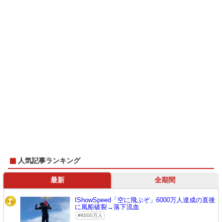
人気記事ランキング
最新
全期間
IShowSpeed「空に飛ぶぞ」6000万人達成の直後
1
に風船破裂→落下流血
6000万人