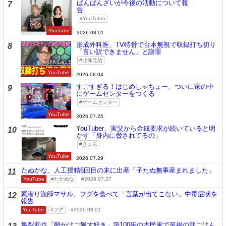
ばんばんざいが今後の活動について報
7
告
YouTuber
YouTube
2026.08.01
形成外科医、TV特番で台本無視で収録打ち切り
8
「言い訳できません」と謝罪
北條元治
YouTube
2026.08.04
すごすぎる！はじめしゃちょー、ついに家の中
9
にゲームセンターをつくる
ゲームセンター
YouTube
2026.07.25
YouTuber、実父から金銭要求が続いていると明
10
かす「身内に脅されてるの」
きょん
YouTube
2026.07.29
たぬかな、人工授精6回目の末に出産「子たぬ無事産まれました」
11
YouTube
たかぬな
2026.07.27
素潜り漁師マサル、フグを食べて「言葉が出てこない」中毒症状を
12
報告
YouTube
フグ
2026.08.01
亀梨和也「卵かけご飯大好き」築100年の古民家で至福の朝ごはん