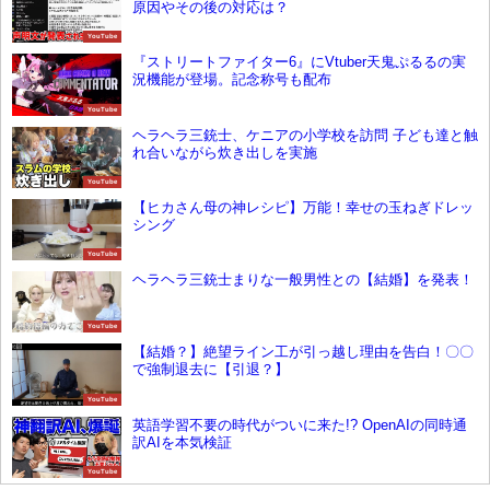
原因やその後の対応は？
YouTube
『ストリートファイター6』にVtuber天鬼ぷるるの実
況機能が登場。記念称号も配布
YouTube
ヘラヘラ三銃士、ケニアの小学校を訪問 子ども達と触
れ合いながら炊き出しを実施
YouTube
【ヒカさん母の神レシピ】万能！幸せの玉ねぎドレッ
シング
YouTube
ヘラヘラ三銃士まりな一般男性との【結婚】を発表！
YouTube
【結婚？】絶望ライン工が引っ越し理由を告白！〇〇
で強制退去に【引退？】
YouTube
英語学習不要の時代がついに来た!? OpenAIの同時通
訳AIを本気検証
YouTube