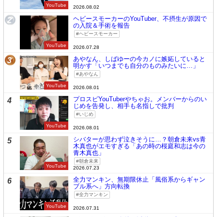
YouTube
2026.08.02
ヘビースモーカーのYouTuber、不摂生が原因で
2
の入院＆手術を報告
ヘビースモーカー
YouTube
2026.07.28
あやなん、しばゆーの今カノに嫉妬していると
3
明かす「いつまでも自分のものみたいに…」
あやなん
YouTube
2026.08.01
プロスピYouTuberやちゃお。メンバーからのい
4
じめを告発し、相手も名指しで批判
いじめ
YouTube
2026.08.01
シバターが思わず泣きそうに…？朝倉未来vs青
5
木真也がエモすぎる「あの時の桜庭和志は今の
青木真也」
朝倉未来
YouTube
2026.07.23
全力マンキン、無期限休止「風俗系からギャン
6
ブル系へ」方向転換
全力マンキン
YouTube
2026.07.31