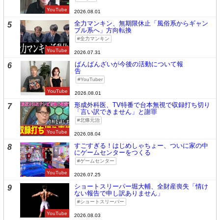
YouTube
2026.08.01
全力マンキン、無期限休止「風俗系からギャン
5
ブル系へ」方向転換
全力マンキン
YouTube
2026.07.31
ばんばんざいが今後の活動について報
6
告
YouTuber
YouTube
2026.08.01
形成外科医、TV特番で台本無視で収録打ち切り
7
「言い訳できません」と謝罪
北條元治
YouTube
2026.08.04
すごすぎる！はじめしゃちょー、ついに家の中
8
にゲームセンターをつくる
ゲームセンター
YouTube
2026.07.25
ショートスリーパー堀大輔、全財産喪失「情け
9
ない報告で申し訳ありません」
ショートスリーパー
YouTube
2026.08.03