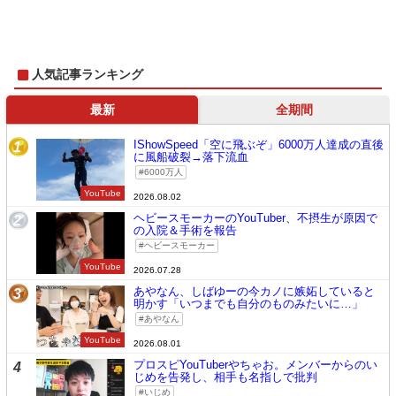
人気記事ランキング
最新
全期間
IShowSpeed「空に飛ぶぞ」6000万人達成の直後
1
に風船破裂→落下流血
6000万人
YouTube
2026.08.02
ヘビースモーカーのYouTuber、不摂生が原因で
2
の入院＆手術を報告
ヘビースモーカー
YouTube
2026.07.28
あやなん、しばゆーの今カノに嫉妬していると
3
明かす「いつまでも自分のものみたいに…」
あやなん
YouTube
2026.08.01
プロスピYouTuberやちゃお。メンバーからのい
4
じめを告発し、相手も名指しで批判
いじめ