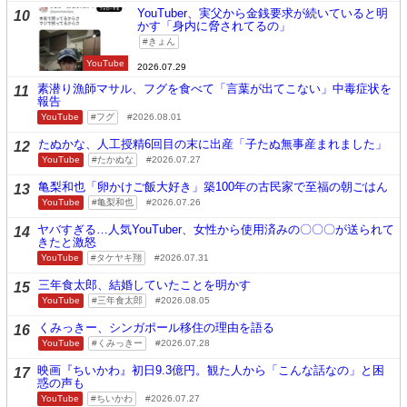
YouTuber、実父から金銭要求が続いていると明
10
かす「身内に脅されてるの」
きょん
YouTube
2026.07.29
素潜り漁師マサル、フグを食べて「言葉が出てこない」中毒症状を
11
報告
YouTube
フグ
2026.08.01
たぬかな、人工授精6回目の末に出産「子たぬ無事産まれました」
12
YouTube
たかぬな
2026.07.27
亀梨和也「卵かけご飯大好き」築100年の古民家で至福の朝ごはん
13
YouTube
亀梨和也
2026.07.26
ヤバすぎる…人気YouTuber、女性から使用済みの〇〇〇が送られて
14
きたと激怒
YouTube
タケヤキ翔
2026.07.31
三年食太郎、結婚していたことを明かす
15
YouTube
三年食太郎
2026.08.05
くみっきー、シンガポール移住の理由を語る
16
YouTube
くみっきー
2026.07.28
映画『ちいかわ』初日9.3億円。観た人から「こんな話なの」と困
17
惑の声も
YouTube
ちいかわ
2026.07.27