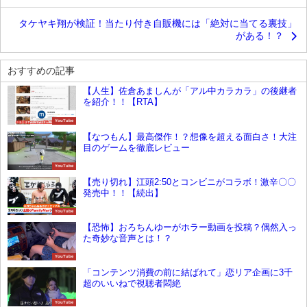
タケヤキ翔が検証！当たり付き自販機には「絶対に当てる裏技」
がある！？
おすすめの記事
【人生】佐倉あましんが「アル中カラカラ」の後継者
を紹介！！【RTA】
YouTube
【なつもん】最高傑作！？想像を超える面白さ！大注
目のゲームを徹底レビュー
YouTube
【売り切れ】江頭2:50とコンビニがコラボ！激辛〇〇
発売中！！【続出】
YouTube
【恐怖】おろちんゆーがホラー動画を投稿？偶然入っ
た奇妙な音声とは！？
YouTube
「コンテンツ消費の前に結ばれて」恋リア企画に3千
超のいいねで視聴者悶絶
YouTube