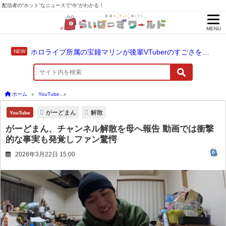
配信者の“ホット”なニュースで“今”がわかる！
MENU
ホロライブ所属の宝鐘マリンが後輩VTuberのすごさを語る「自分のすごさに気づいてない」
ホーム
YouTube
がーどまん、チャンネル解散を母へ報告 動画では衝撃的な事実も発
がーどまん
解散
YouTube
がーどまん、チャンネル解散を母へ報告 動画では衝撃
的な事実も発覚しファン驚愕
2026年3月22日 15:00