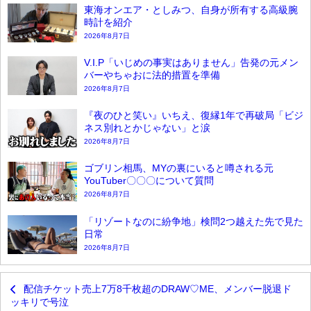
東海オンエア・としみつ、自身が所有する高級腕
時計を紹介
2026年8月7日
V.I.P「いじめの事実はありません」告発の元メン
バーやちゃおに法的措置を準備
2026年8月7日
『夜のひと笑い』いちえ、復縁1年で再破局「ビジ
ネス別れとかじゃない」と涙
2026年8月7日
ゴブリン相馬、MYの裏にいると噂される元
YouTuber〇〇〇について質問
2026年8月7日
「リゾートなのに紛争地」検問2つ越えた先で見た
日常
2026年8月7日
配信チケット売上7万8千枚超のDRAW♡ME、メンバー脱退ド
ッキリで号泣