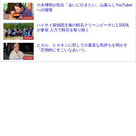
小木博明が告白「会いに行きたい」山暮らしYouTuber
への憧憬
YouTube
ハイサイ探偵団主催の軽石クリーンビーチに1,500名
が参加 人力で軽石を取り除く
YouTube
ヒカル、ヒカキンに対しての素直な気持ちを明かす
「圧倒的にすごいなあいつ」
YouTube