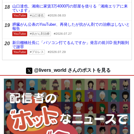
山口達也、湘南に家賃3万4000円の部屋を借りる「湘南エリアに来
18
ています」
YouTube
山口達也
2026.08.03
膵臓がん公表のYouTuber、再発したが抗がん剤での治療はしないと
19
報告
YouTube
抗がん剤治療
2026.07.27
新日棚橋社長に「パソコン打てるんですか」発言の前川D 批判殺到
20
で謝罪
YouTube
プロレス
2026.07.29
@livers_world さんのポストを見る