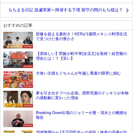
もちまる日記 急遽実家へ帰省する下僕 留守の間のもち様は？
おすすめの記事
想像を超える素朴さ！KERが1週間メキシコ料理生活
で見つけた食の豊かさ
YouTube
【美味しい】黙飯が町中華(女店主)を取材！経営難の
理由とは！？【安い】
YouTube
大食い主婦もぐちゃんが年越し蕎麦の限界に挑む
YouTube
夢を引き出すプぺル企画。西野亮廣のドッキリが本物
の感動劇に変わった理由
YouTube
Breaking Down出場のジョリーが妻・清水との離婚を
報告
YouTube
30歳無職から1千万円貯金への道筋！倹者の流儀が示