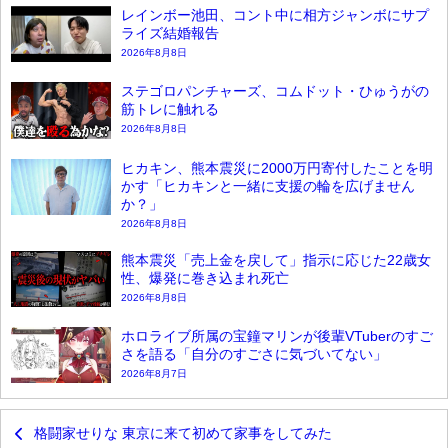
レインボー池田、コント中に相方ジャンボにサプ
ライズ結婚報告
2026年8月8日
ステゴロパンチャーズ、コムドット・ひゅうがの
筋トレに触れる
2026年8月8日
ヒカキン、熊本震災に2000万円寄付したことを明
かす「ヒカキンと一緒に支援の輪を広げません
か？」
2026年8月8日
熊本震災「売上金を戻して」指示に応じた22歳女
性、爆発に巻き込まれ死亡
2026年8月8日
ホロライブ所属の宝鐘マリンが後輩VTuberのすご
さを語る「自分のすごさに気づいてない」
2026年8月7日
格闘家せりな 東京に来て初めて家事をしてみた