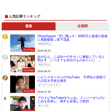
人気記事ランキング
最新
全期間
IShowSpeed「空に飛ぶぞ」6000万人達成の直後
1
に風船破裂→落下流血
6000万人
YouTube
2026.08.02
あやなん、しばゆーの今カノに嫉妬していると
2
明かす「いつまでも自分のものみたいに…」
あやなん
YouTube
2026.08.01
ヘビースモーカーのYouTuber、不摂生が原因で
3
の入院＆手術を報告
ヘビースモーカー
YouTube
2026.07.28
プロスピYouTuberやちゃお。メンバーからのい
4
じめを告発し、相手も名指しで批判
いじめ