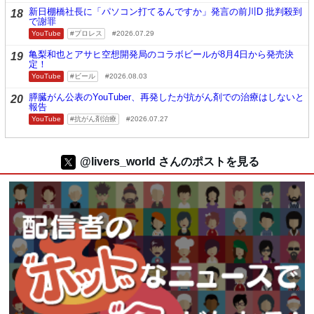
新日棚橋社長に「パソコン打てるんですか」発言の前川D 批判殺到
18
で謝罪
YouTube
プロレス
2026.07.29
亀梨和也とアサヒ空想開発局のコラボビールが8月4日から発売決
19
定！
YouTube
ビール
2026.08.03
膵臓がん公表のYouTuber、再発したが抗がん剤での治療はしないと
20
報告
YouTube
抗がん剤治療
2026.07.27
@livers_world さんのポストを見る