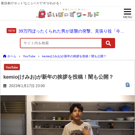
配信者の“ホット”なニュースで“今”がわかる！
MENU
39万円ぼったくられた男が逆襲の突撃、見張り役「今やってないじゃん」と否認
ホーム
YouTube
kemio(けみお)が新年の挨拶を投稿！闇も公開？
YouTube
kemio(けみお)が新年の挨拶を投稿！闇も公開？
2023年1月17日 23:00