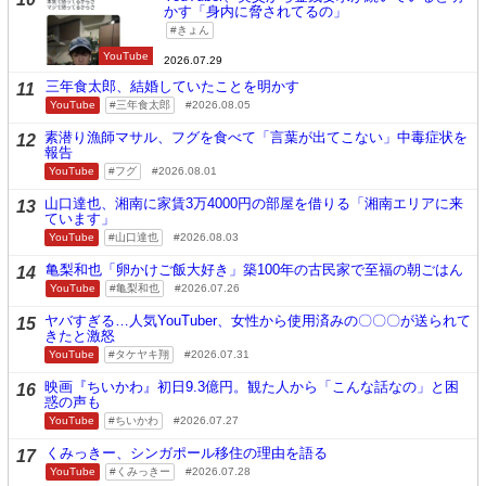
かす「身内に脅されてるの」
きょん
YouTube
2026.07.29
三年食太郎、結婚していたことを明かす
11
YouTube
三年食太郎
2026.08.05
素潜り漁師マサル、フグを食べて「言葉が出てこない」中毒症状を
12
報告
YouTube
フグ
2026.08.01
山口達也、湘南に家賃3万4000円の部屋を借りる「湘南エリアに来
13
ています」
YouTube
山口達也
2026.08.03
亀梨和也「卵かけご飯大好き」築100年の古民家で至福の朝ごはん
14
YouTube
亀梨和也
2026.07.26
ヤバすぎる…人気YouTuber、女性から使用済みの〇〇〇が送られて
15
きたと激怒
YouTube
タケヤキ翔
2026.07.31
映画『ちいかわ』初日9.3億円。観た人から「こんな話なの」と困
16
惑の声も
YouTube
ちいかわ
2026.07.27
くみっきー、シンガポール移住の理由を語る
17
YouTube
くみっきー
2026.07.28