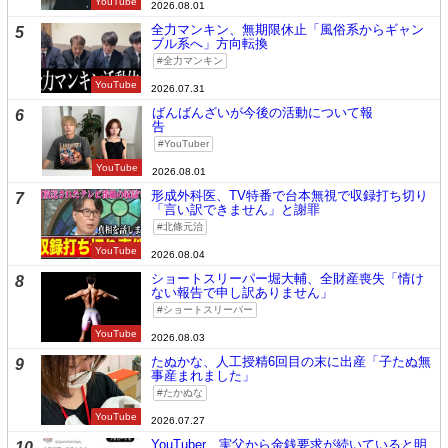
YouTube
2026.08.01
全力マンキン、無期限休止「風俗系からギャン
5
ブル系へ」方向転換
全力マンキン
YouTube
2026.07.31
ばんばんざいが今後の活動について報
6
告
YouTuber
YouTube
2026.08.01
形成外科医、TV特番で台本無視で収録打ち切り
7
「言い訳できません」と謝罪
北條元治
YouTube
2026.08.04
ショートスリーパー堀大輔、全財産喪失「情け
8
ない報告で申し訳ありません」
ショートスリーパー
YouTube
2026.08.03
たぬかな、人工授精6回目の末に出産「子たぬ無
9
事産まれました」
たかぬな
YouTube
2026.07.27
YouTuber、実父から金銭要求が続いていると明
10