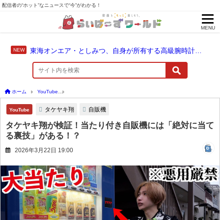
配信者の“ホット”なニュースで“今”がわかる！
MENU
東海オンエア・としみつ、自身が所有する高級腕時計を紹介
ホーム
YouTube
タケヤキ翔が検証！当たり付き自販機には「絶対に当てる裏技」が
タケヤキ翔
自販機
YouTube
タケヤキ翔が検証！当たり付き自販機には「絶対に当て
る裏技」がある！？
2026年3月22日 19:00