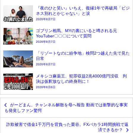
『夜のひと笑い』いちえ、復縁1年で再破局「ビジ
ネス別れとかじゃない」と涙
2026年8月7日
ゴブリン相馬、MYの裏にいると噂される元
YouTuber〇〇〇について質問
2026年8月7日
「リゾートなのに紛争地」検問2つ越えた先で見た
日常
2026年8月7日
メキシコ麻薬王、犯罪収益2兆4000億円没収 判
決は仮釈放なしの終身刑に！
2026年8月6日
がーどまん、チャンネル解散を母へ報告 動画では衝撃的な事実
も発覚しファン驚愕
詐欺被害で借金1千万円を背負った栗谷。FXバカラ1時間挑戦で返
済できるか？