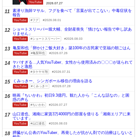
YouTube
2026.07.27
素潜り漁師マサル、フグを食べて「言葉が出てこない」中毒症状を
11
報告
YouTube
フグ
2026.08.01
ショートスリーパー堀大輔、全財産喪失「情けない報告で申し訳あ
12
りません」
YouTube
ショートスリーパー
2026.08.03
亀梨和也「卵かけご飯大好き」築100年の古民家で至福の朝ごはん
13
YouTube
亀梨和也
2026.07.26
ヤバすぎる…人気YouTuber、女性から使用済みの〇〇〇が送られて
14
きたと激怒
YouTube
タケヤキ翔
2026.07.31
くみっきー、シンガポール移住の理由を語る
15
YouTube
くみっきー
2026.07.28
映画『ちいかわ』初日9.3億円。観た人から「こんな話なの」と困
16
惑の声も
YouTube
ちいかわ
2026.07.27
山口達也、湘南に家賃3万4000円の部屋を借りる「湘南エリアに来
17
ています」
YouTube
山口達也
2026.08.03
膵臓がん公表のYouTuber、再発したが抗がん剤での治療はしないと
18
報告