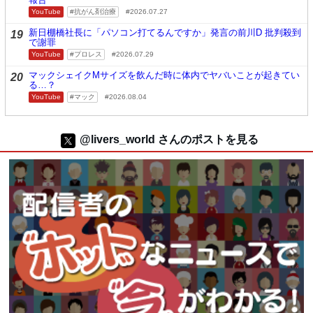
YouTube
抗がん剤治療
2026.07.27
新日棚橋社長に「パソコン打てるんですか」発言の前川D 批判殺到
19
で謝罪
YouTube
プロレス
2026.07.29
マックシェイクMサイズを飲んだ時に体内でヤバいことが起きてい
20
る…？
YouTube
マック
2026.08.04
@livers_world さんのポストを見る