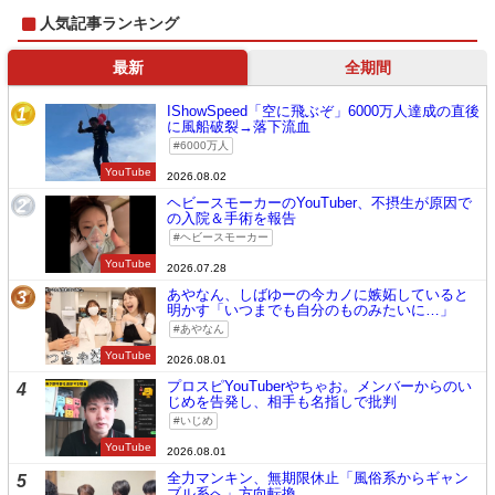
人気記事ランキング
最新
全期間
IShowSpeed「空に飛ぶぞ」6000万人達成の直後
1
に風船破裂→落下流血
6000万人
YouTube
2026.08.02
ヘビースモーカーのYouTuber、不摂生が原因で
2
の入院＆手術を報告
ヘビースモーカー
YouTube
2026.07.28
あやなん、しばゆーの今カノに嫉妬していると
3
明かす「いつまでも自分のものみたいに…」
あやなん
YouTube
2026.08.01
プロスピYouTuberやちゃお。メンバーからのい
4
じめを告発し、相手も名指しで批判
いじめ
YouTube
2026.08.01
全力マンキン、無期限休止「風俗系からギャン
5
ブル系へ」方向転換