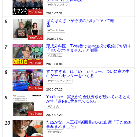
全力マンキン
YouTube
2026.07.31
ばんばんざいが今後の活動について報
6
告
YouTuber
YouTube
2026.08.01
形成外科医、TV特番で台本無視で収録打ち切り
7
「言い訳できません」と謝罪
北條元治
YouTube
2026.08.04
すごすぎる！はじめしゃちょー、ついに家の中
8
にゲームセンターをつくる
ゲームセンター
YouTube
2026.07.25
YouTuber、実父から金銭要求が続いていると明
9
かす「身内に脅されてるの」
きょん
YouTube
2026.07.29
たぬかな、人工授精6回目の末に出産「子たぬ無
10
事産まれました」
たかぬな