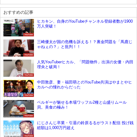
おすすめの記事
ヒカキン、自身のYouTubeチャンネル登録者数が1900
万人突破！
YouTube
三崎優太が国の危機を訴える！？裏金問題を「馬鹿じ
ゃねぇの？」と批判！！
YouTube
人気YouTuberヒカル、「問題物件」出演の女優・内田
理央と破局！
YouTube
中田敦彦、妻・福田萌とのYouTube共演はやまとやヒ
カルへの憧れからだった
YouTube
ベルギーが魅せる本場ワッフル2種と山盛りムール
貝。美食の極み！
YouTube
にじさんじ卒業・引退の鈴原るるがラスト配信 投げ銭
総額は1,000万円超え
YouTube