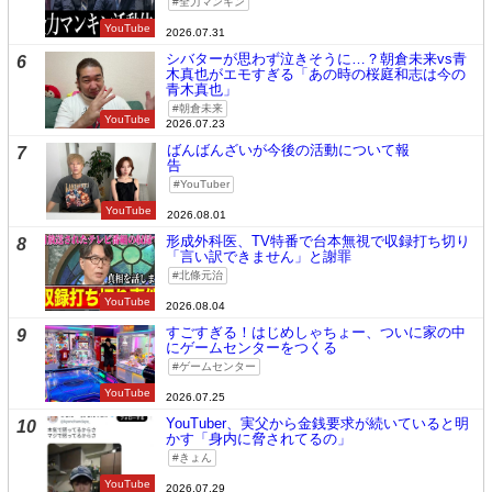
全力マンキン
YouTube
2026.07.31
シバターが思わず泣きそうに…？朝倉未来vs青
6
木真也がエモすぎる「あの時の桜庭和志は今の
青木真也」
朝倉未来
YouTube
2026.07.23
ばんばんざいが今後の活動について報
7
告
YouTuber
YouTube
2026.08.01
形成外科医、TV特番で台本無視で収録打ち切り
8
「言い訳できません」と謝罪
北條元治
YouTube
2026.08.04
すごすぎる！はじめしゃちょー、ついに家の中
9
にゲームセンターをつくる
ゲームセンター
YouTube
2026.07.25
YouTuber、実父から金銭要求が続いていると明
10
かす「身内に脅されてるの」
きょん
YouTube
2026.07.29