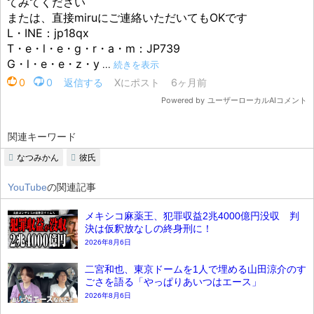
関連キーワード
なつみかん
彼氏
YouTube
の関連記事
メキシコ麻薬王、犯罪収益2兆4000億円没収 判
決は仮釈放なしの終身刑に！
2026年8月6日
二宮和也、東京ドームを1人で埋める山田涼介のす
ごさを語る「やっぱりあいつはエース」
2026年8月6日