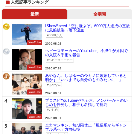
人気記事ランキング
最新
全期間
IShowSpeed「空に飛ぶぞ」6000万人達成の直後
1
に風船破裂→落下流血
6000万人
YouTube
2026.08.02
ヘビースモーカーのYouTuber、不摂生が原因で
2
の入院＆手術を報告
ヘビースモーカー
YouTube
2026.07.28
あやなん、しばゆーの今カノに嫉妬していると
3
明かす「いつまでも自分のものみたいに…」
あやなん
YouTube
2026.08.01
プロスピYouTuberやちゃお。メンバーからのい
4
じめを告発し、相手も名指しで批判
いじめ
YouTube
2026.08.01
全力マンキン、無期限休止「風俗系からギャン
5
ブル系へ」方向転換