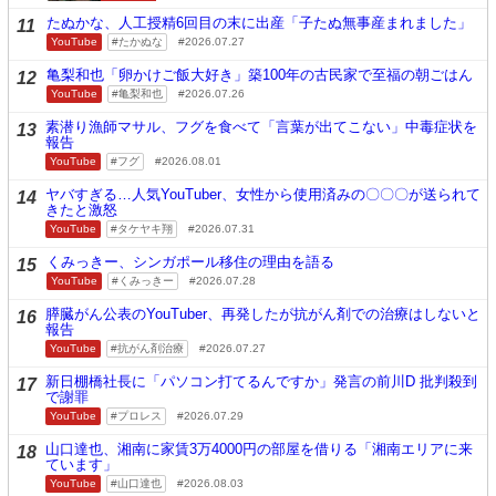
たぬかな、人工授精6回目の末に出産「子たぬ無事産まれました」
11
YouTube
たかぬな
2026.07.27
亀梨和也「卵かけご飯大好き」築100年の古民家で至福の朝ごはん
12
YouTube
亀梨和也
2026.07.26
素潜り漁師マサル、フグを食べて「言葉が出てこない」中毒症状を
13
報告
YouTube
フグ
2026.08.01
ヤバすぎる…人気YouTuber、女性から使用済みの〇〇〇が送られて
14
きたと激怒
YouTube
タケヤキ翔
2026.07.31
くみっきー、シンガポール移住の理由を語る
15
YouTube
くみっきー
2026.07.28
膵臓がん公表のYouTuber、再発したが抗がん剤での治療はしないと
16
報告
YouTube
抗がん剤治療
2026.07.27
新日棚橋社長に「パソコン打てるんですか」発言の前川D 批判殺到
17
で謝罪
YouTube
プロレス
2026.07.29
山口達也、湘南に家賃3万4000円の部屋を借りる「湘南エリアに来
18
ています」
YouTube
山口達也
2026.08.03