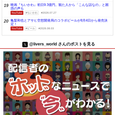
映画『ちいかわ』初日9.3億円。観た人から「こんな話なの」と困
19
惑の声も
YouTube
ちいかわ
2026.07.27
亀梨和也とアサヒ空想開発局のコラボビールが8月4日から発売決
20
定！
YouTube
ビール
2026.08.03
@livers_world さんのポストを見る