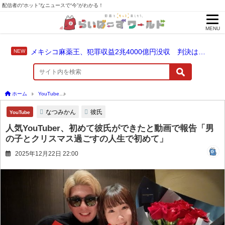
配信者の“ホット”なニュースで“今”がわかる！
MENU
メキシコ麻薬王、犯罪収益2兆4000億円没収 判決は仮釈放なしの終身刑に！
ホーム
YouTube
人気YouTuber、初めて彼氏ができたと動画で報告「男の子とクリ
なつみかん
彼氏
YouTube
人気YouTuber、初めて彼氏ができたと動画で報告「男
の子とクリスマス過ごすの人生で初めて」
2025年12月22日 22:00