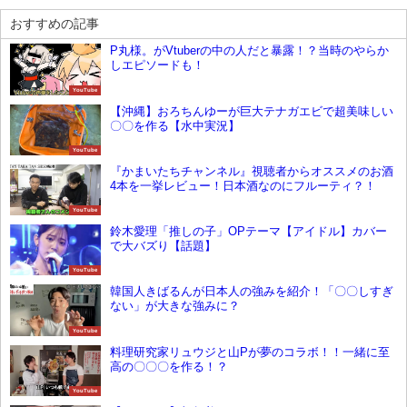
おすすめの記事
P丸様。がVtuberの中の人だと暴露！？当時のやらか
しエピソードも！
YouTube
【沖縄】おろちんゆーが巨大テナガエビで超美味しい
〇〇を作る【水中実況】
YouTube
『かまいたちチャンネル』視聴者からオススメのお酒
4本を一挙レビュー！日本酒なのにフルーティ？！
YouTube
鈴木愛理「推しの子」OPテーマ【アイドル】カバー
で大バズり【話題】
YouTube
韓国人きばるんが日本人の強みを紹介！「〇〇しすぎ
ない」が大きな強みに？
YouTube
料理研究家リュウジと山Pが夢のコラボ！！一緒に至
高の〇〇〇を作る！？
YouTube