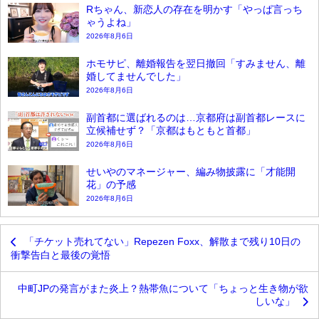
Rちゃん、新恋人の存在を明かす「やっぱ言っち
ゃうよね」
2026年8月6日
ホモサピ、離婚報告を翌日撤回「すみません、離
婚してませんでした」
2026年8月6日
副首都に選ばれるのは…京都府は副首都レースに
立候補せず？「京都はもともと首都」
2026年8月6日
せいやのマネージャー、編み物披露に「才能開
花」の予感
2026年8月6日
「チケット売れてない」Repezen Foxx、解散まで残り10日の
衝撃告白と最後の覚悟
中町JPの発言がまた炎上？熱帯魚について「ちょっと生き物が欲
しいな」