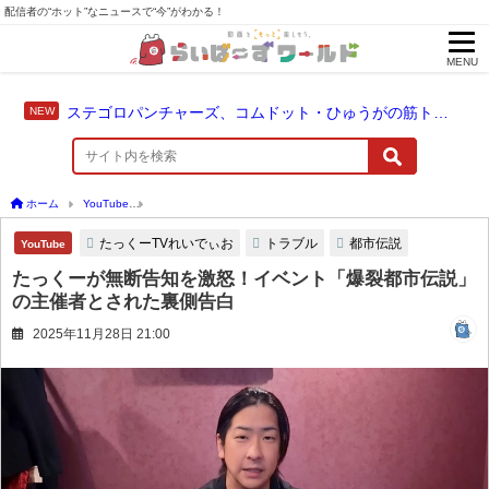
配信者の“ホット”なニュースで“今”がわかる！
MENU
ステゴロパンチャーズ、コムドット・ひゅうがの筋トレに触れる
ホーム
YouTube
たっくーが無断告知を激怒！イベント「爆裂都市伝説」の主催者と
たっくーTVれいでぃお
トラブル
都市伝説
YouTube
たっくーが無断告知を激怒！イベント「爆裂都市伝説」
の主催者とされた裏側告白
2025年11月28日 21:00