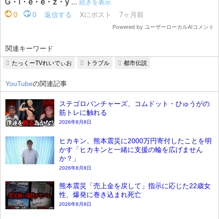
関連キーワード
たっくーTVれいでぃお
トラブル
都市伝説
YouTube
の関連記事
ステゴロパンチャーズ、コムドット・ひゅうがの
筋トレに触れる
2026年8月8日
ヒカキン、熊本震災に2000万円寄付したことを明
かす「ヒカキンと一緒に支援の輪を広げません
か？」
2026年8月8日
熊本震災「売上金を戻して」指示に応じた22歳女
性、爆発に巻き込まれ死亡
2026年8月8日