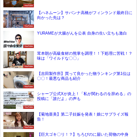
YouTube
【ハネムーン】サバンナ高橋がフィンランド最終日に
向かった先は？
YouTube
YURAMEが大腸がんを公表 自身の生い立ちも激白
YouTube
茸本朗が高級食材の熊掌を調理！！下処理に苦戦！？
味は「ワイルドな〇〇」
YouTube
【吉田製作所】買って良かった物ランキング第1位は
〇〇！最悪な商品も紹介
YouTube
シャープ公式Xが炎上！「私が関わるのを辞める」の
投稿に「誰だよ」の声も
YouTube
【菊地亜美】第二子妊娠を発表！娘にサプライズ報
告！
YouTube
【巨大ゴキ〇リ！？】ちろぴのに届いた荷物の中身