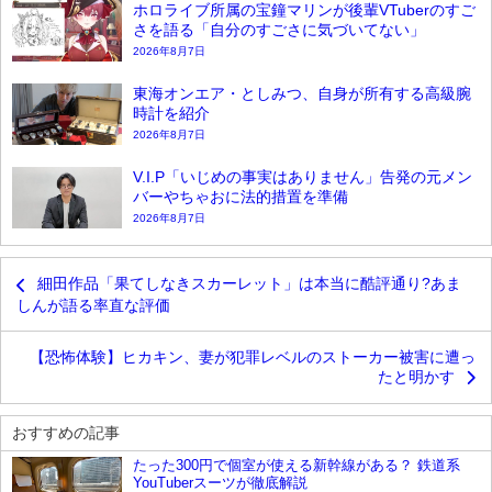
ホロライブ所属の宝鐘マリンが後輩VTuberのすご
さを語る「自分のすごさに気づいてない」
2026年8月7日
東海オンエア・としみつ、自身が所有する高級腕
時計を紹介
2026年8月7日
V.I.P「いじめの事実はありません」告発の元メン
バーやちゃおに法的措置を準備
2026年8月7日
細田作品「果てしなきスカーレット」は本当に酷評通り?あま
しんが語る率直な評価
【恐怖体験】ヒカキン、妻が犯罪レベルのストーカー被害に遭っ
たと明かす
おすすめの記事
たった300円で個室が使える新幹線がある？ 鉄道系
YouTuberスーツが徹底解説