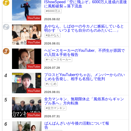
IShowSpeed「空に飛ぶぞ」6000万人達成の直後
1
に風船破裂→落下流血
6000万人
YouTube
2026.08.02
あやなん、しばゆーの今カノに嫉妬していると
2
明かす「いつまでも自分のものみたいに…」
あやなん
YouTube
2026.08.01
ヘビースモーカーのYouTuber、不摂生が原因で
3
の入院＆手術を報告
ヘビースモーカー
YouTube
2026.07.28
プロスピYouTuberやちゃお。メンバーからのい
4
じめを告発し、相手も名指しで批判
いじめ
YouTube
2026.08.01
全力マンキン、無期限休止「風俗系からギャン
5
ブル系へ」方向転換
全力マンキン
YouTube
2026.07.31
ばんばんざいが今後の活動について報
6
告