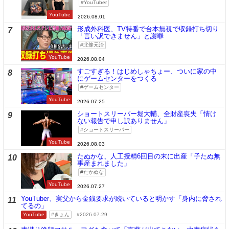
YouTuber
YouTube
2026.08.01
形成外科医、TV特番で台本無視で収録打ち切り
7
「言い訳できません」と謝罪
北條元治
YouTube
2026.08.04
すごすぎる！はじめしゃちょー、ついに家の中
8
にゲームセンターをつくる
ゲームセンター
YouTube
2026.07.25
ショートスリーパー堀大輔、全財産喪失「情け
9
ない報告で申し訳ありません」
ショートスリーパー
YouTube
2026.08.03
たぬかな、人工授精6回目の末に出産「子たぬ無
10
事産まれました」
たかぬな
YouTube
2026.07.27
YouTuber、実父から金銭要求が続いていると明かす「身内に脅され
11
てるの」
YouTube
きょん
2026.07.29