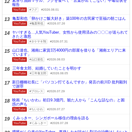
素潜り漁師マサル、フグを食べて「言葉が出てこない」中毒症状を
12
報告
YouTube
フグ
2026.08.01
亀梨和也「卵かけご飯大好き」築100年の古民家で至福の朝ごはん
13
YouTube
亀梨和也
2026.07.26
ヤバすぎる…人気YouTuber、女性から使用済みの〇〇〇が送られて
14
きたと激怒
YouTube
タケヤキ翔
2026.07.31
山口達也、湘南に家賃3万4000円の部屋を借りる「湘南エリアに来
15
ています」
YouTube
山口達也
2026.08.03
三年食太郎、結婚していたことを明かす
16
YouTube
三年食太郎
2026.08.05
新日棚橋社長に「パソコン打てるんですか」発言の前川D 批判殺到
17
で謝罪
YouTube
プロレス
2026.07.29
映画『ちいかわ』初日9.3億円。観た人から「こんな話なの」と困
18
惑の声も
YouTube
ちいかわ
2026.07.27
くみっきー、シンガポール移住の理由を語る
19
YouTube
くみっきー
2026.07.28
膵臓がん公表のYouTuber、再発したが抗がん剤での治療はしないと