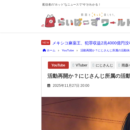
配信者の“ホット”なニュースで“今”がわかる！
メキシコ麻薬王、犯罪収益2兆4000億円
ホーム
YouTube
活動再開か？にじさんじ所属の活動休止
VTuber
にじさんじ
雨森
YouTube
活動再開か？にじさんじ所属の活動休
2025年11月27日 20:00