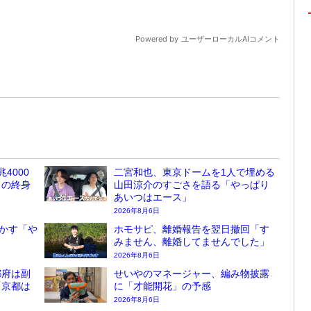
4000
二宮和也、東京ドームを1人で埋める
しの終身
山田涼介のすごさを語る「やっぱり
あいつはエース」
2026年8月6日
かす「や
ホモサピ、離婚報告を翌日撤回「す
みません、離婚してませんでした」
2026年8月6日
都府は副
せいやのマネージャー、編み物披露
「京都は
に「才能開花」の予感
2026年8月6日