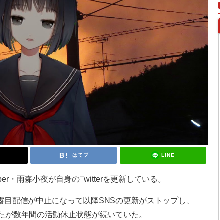
LINE
はてブ
r・雨森小夜が自身のTwitterを更新している。
お披露目配信が中止になって以降SNSの更新がストップし、
ったが数年間の活動休止状態が続いていた。