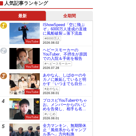
人気記事ランキング
最新
全期間
IShowSpeed「空に飛ぶ
1
ぞ」6000万人達成の直後
に風船破裂→落下流血
6000万人
YouTube
2026.08.02
ヘビースモーカーの
2
YouTuber、不摂生が原因
での入院＆手術を報告
ヘビースモーカー
YouTube
2026.07.28
あやなん、しばゆーの今
3
カノに嫉妬していると明
かす「いつまでも自分の
ものみたいに…」
あやなん
YouTube
2026.08.01
プロスピYouTuberやちゃ
4
お。メンバーからのいじ
めを告発し、相手も名指
しで批判
いじめ
YouTube
2026.08.01
全力マンキン、無期限休
5
止「風俗系からギャンブ
ル系へ」方向転換