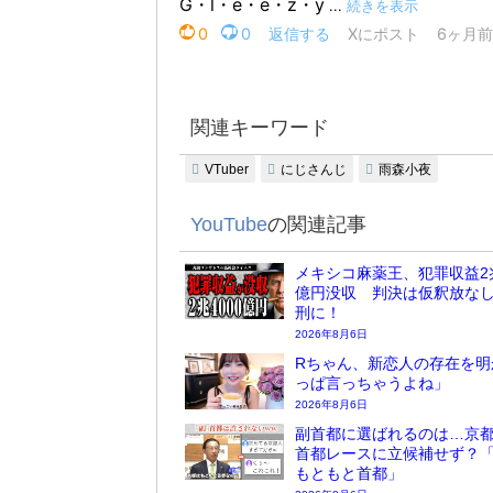
関連キーワード
VTuber
にじさんじ
雨森小夜
YouTube
の関連記事
メキシコ麻薬王、犯罪収益2兆
億円没収 判決は仮釈放な
刑に！
2026年8月6日
Rちゃん、新恋人の存在を明
っぱ言っちゃうよね」
2026年8月6日
副首都に選ばれるのは…京
首都レースに立候補せず？
もともと首都」