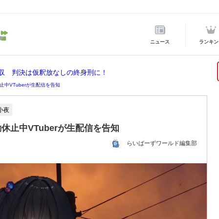
ニュース
ランキン
没収 判決は仮釈放なしの終身刑に！
中VTuberが生配信を告知
小夜
止中VTuberが生配信を告知
らいばーずワールド編集部