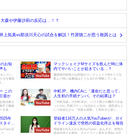
ス大森や伊藤沙莉の反応は…！？
井上拓真vs那須川天心の試合を解説！竹原慎二が思う敗因とは
てのお知
マックシェイクMサイズを飲んだ時に体
声も
内でヤバいことが起きている…？
稿をしてい
糖尿病内科医の山村聡がマックシェイクMサイズを
YouTube
知らせを報告
飲んだ時に血糖値はどうなるのか実験している。...
..
ー この
中町JP、機内CAに「運命だと思って」
引退か
人生初の手紙ナンパ。その結果は？
ま政治家も
『中町兄妹』の中町JPが、ハワイ帰りの機内で出会
YouTube
相手で惨敗
ったCAに手紙でナンパを試みたと告白。彼氏持ちと
を送...
いう結末ながら「失敗も経験」と前向きな姿に、...
025年
登録者116万人の人気YouTuberが、ガイ
スタイル
ドライン違反で突然の収益化停止を報告
uTube活
登録者116万人の人気YouTuber・あんずが、突然の
YouTube
。...
収益化停止を報告。ガイドライン違反を理由に6月