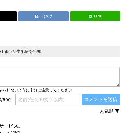
LINE
はてブ
uberが生配信を告知