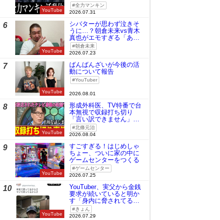
全力マンキン
YouTube
2026.07.31
シバターが思わず泣きそ
6
うに…？朝倉未来vs青木
真也がエモすぎる「あの
時の桜庭和志は今の青木
朝倉未来
真也」
YouTube
2026.07.23
ばんばんざいが今後の活
7
動について報告
YouTuber
YouTube
2026.08.01
形成外科医、TV特番で台
8
本無視で収録打ち切り
「言い訳できません」と
謝罪
北條元治
YouTube
2026.08.04
すごすぎる！はじめしゃ
9
ちょー、ついに家の中に
ゲームセンターをつくる
ゲームセンター
YouTube
2026.07.25
YouTuber、実父から金銭
10
要求が続いていると明か
す「身内に脅されてる
の」
きょん
YouTube
2026.07.29