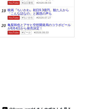
YouTube
山口達也
2026.08.03
映画『ちいかわ』初日9.3億円。観た人から
19
「こんな話なの」と困惑の声も
YouTube
ちいかわ
2026.07.27
亀梨和也とアサヒ空想開発局のコラボビール
20
が8月4日から発売決定！
YouTube
ビール
2026.08.03