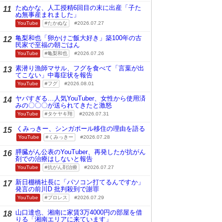
たぬかな、人工授精6回目の末に出産「子た
11
ぬ無事産まれました」
YouTube
たかぬな
2026.07.27
亀梨和也「卵かけご飯大好き」築100年の古
12
民家で至福の朝ごはん
YouTube
亀梨和也
2026.07.26
素潜り漁師マサル、フグを食べて「言葉が出
13
てこない」中毒症状を報告
YouTube
フグ
2026.08.01
ヤバすぎる…人気YouTuber、女性から使用済
14
みの〇〇〇が送られてきたと激怒
YouTube
タケヤキ翔
2026.07.31
くみっきー、シンガポール移住の理由を語る
15
YouTube
くみっきー
2026.07.28
膵臓がん公表のYouTuber、再発したが抗がん
16
剤での治療はしないと報告
YouTube
抗がん剤治療
2026.07.27
新日棚橋社長に「パソコン打てるんですか」
17
発言の前川D 批判殺到で謝罪
YouTube
プロレス
2026.07.29
山口達也、湘南に家賃3万4000円の部屋を借
18
りる「湘南エリアに来ています」