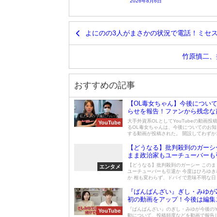
2026年8月6日
よにのの3人がまさかの状況で電話！ミセ
竹原慎二、
おすすめの記事
【OL毒女ちゃん】今後につい
らせを報告！ファンから残念な
大手外資系OLとしてYouTubeの動画投
YouTube
るOL毒女ちゃんは、今後についてのお
する動画が投稿された。 開設してわずか1.
【どうなる】批判殺到のガーシ
まま政治家もユーチューバーも
【どうなる】批判殺到のガーシー このま
エンタメ
ユーチューバーも引退か 今度はひろゆき
か 相も変わらず、ドバイで意味不明な日々
『ばんばんざい』ぎし・みゆが2
初の動画をアップ！今後は編集
も一新？！
『ばんばんざい』のぎし・みゆが今後のYo
YouTube
動について、投稿頻度などを動画で報告した