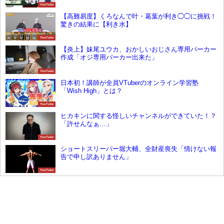
YouTube
【高難易度】くろなんで叶・葛葉が利き◯◯に挑戦！
驚きの結果に【利き水】
YouTube
【炎上】妹尾ユウカ、おかしいおじさん専用パーカー
作成「オジ専用パーカー出来た」
YouTube
日本初！講師が全員VTuberのオンライン学習塾
「Wish High」とは？
YouTube
ヒカキンに関する怪しいチャンネルができていた！？
「許せんなぁ…」
YouTube
ショートスリーパー堀大輔、全財産喪失「情けない報
告で申し訳ありません」
YouTube