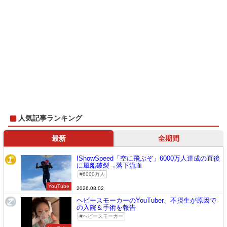
人気記事ランキング
最新
全期間
IShowSpeed「空に飛ぶぞ」6000万人達成の直後
1
に風船破裂→落下流血
6000万人
YouTube
2026.08.02
ヘビースモーカーのYouTuber、不摂生が原因で
2
の入院＆手術を報告
ヘビースモーカー