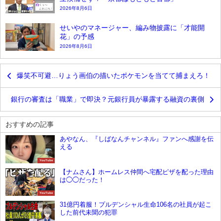
2026年8月6日
せいやのマネージャー、編み物披露に「才能開
花」の予感
2026年8月6日
爆笑不可避…りょう画伯の描いたポケモンを当てて捕まえろ！
銀行の審査は「職業」で即決？元銀行員が暴露する融資の裏側
おすすめの記事
あやなん、『しばなんチャンネル』ファンへ感謝を伝
える
YouTube
【ナムさん】ホームレス仲間へ宅配ピザを配った理由
は◯◯だった！
YouTube
31億円着服！プルデンシャル生命106名の社員が起こ
した前代未聞の犯罪