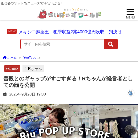
配信者の“ホット”なニュースで“今”がわかる！
MENU
メキシコ麻薬王、犯罪収益2兆4000億円没収 判決は仮釈放なしの終身刑に！
ホーム
YouTube
普段とのギャップがすごすぎる！Rちゃんが経営者としての顔を公開
Rちゃん
YouTube
普段とのギャップがすごすぎる！Rちゃんが経営者とし
ての顔を公開
2025年9月20日 19:00