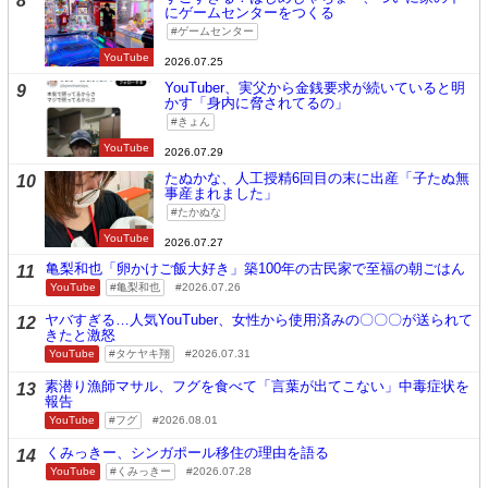
8
にゲームセンターをつくる
ゲームセンター
YouTube
2026.07.25
YouTuber、実父から金銭要求が続いていると明
9
かす「身内に脅されてるの」
きょん
YouTube
2026.07.29
たぬかな、人工授精6回目の末に出産「子たぬ無
10
事産まれました」
たかぬな
YouTube
2026.07.27
亀梨和也「卵かけご飯大好き」築100年の古民家で至福の朝ごはん
11
YouTube
亀梨和也
2026.07.26
ヤバすぎる…人気YouTuber、女性から使用済みの〇〇〇が送られて
12
きたと激怒
YouTube
タケヤキ翔
2026.07.31
素潜り漁師マサル、フグを食べて「言葉が出てこない」中毒症状を
13
報告
YouTube
フグ
2026.08.01
くみっきー、シンガポール移住の理由を語る
14
YouTube
くみっきー
2026.07.28