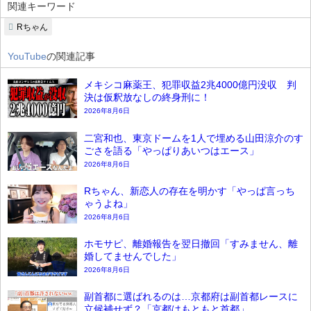
関連キーワード
Rちゃん
YouTube
の関連記事
メキシコ麻薬王、犯罪収益2兆4000億円没収 判
決は仮釈放なしの終身刑に！
2026年8月6日
二宮和也、東京ドームを1人で埋める山田涼介のす
ごさを語る「やっぱりあいつはエース」
2026年8月6日
Rちゃん、新恋人の存在を明かす「やっぱ言っち
ゃうよね」
2026年8月6日
ホモサピ、離婚報告を翌日撤回「すみません、離
婚してませんでした」
2026年8月6日
副首都に選ばれるのは…京都府は副首都レースに
立候補せず？「京都はもともと首都」