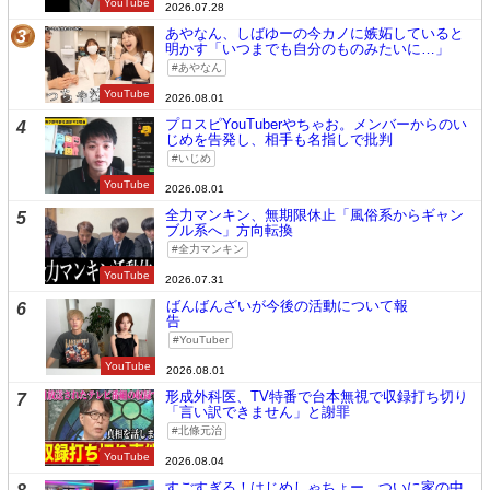
YouTube
2026.07.28
あやなん、しばゆーの今カノに嫉妬していると
3
明かす「いつまでも自分のものみたいに…」
あやなん
YouTube
2026.08.01
プロスピYouTuberやちゃお。メンバーからのい
4
じめを告発し、相手も名指しで批判
いじめ
YouTube
2026.08.01
全力マンキン、無期限休止「風俗系からギャン
5
ブル系へ」方向転換
全力マンキン
YouTube
2026.07.31
ばんばんざいが今後の活動について報
6
告
YouTuber
YouTube
2026.08.01
形成外科医、TV特番で台本無視で収録打ち切り
7
「言い訳できません」と謝罪
北條元治
YouTube
2026.08.04
すごすぎる！はじめしゃちょー、ついに家の中