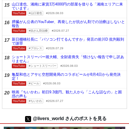
山口達也、湘南に家賃3万4000円の部屋を借りる「湘南エリアに来
15
ています」
YouTube
山口達也
2026.08.03
膵臓がん公表のYouTuber、再発したが抗がん剤での治療はしないと
16
報告
YouTube
抗がん剤治療
2026.07.27
新日棚橋社長に「パソコン打てるんですか」発言の前川D 批判殺到
17
で謝罪
YouTube
プロレス
2026.07.29
ショートスリーパー堀大輔、全財産喪失「情けない報告で申し訳あ
18
りません」
YouTube
ショートスリーパー
2026.08.03
亀梨和也とアサヒ空想開発局のコラボビールが8月4日から発売決
19
定！
YouTube
ビール
2026.08.03
映画『ちいかわ』初日9.3億円。観た人から「こんな話なの」と困
20
惑の声も
YouTube
ちいかわ
2026.07.27
@livers_world さんのポストを見る