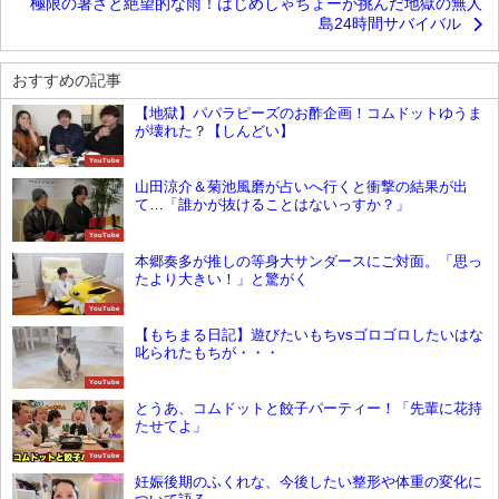
極限の暑さと絶望的な雨！はじめしゃちょーが挑んだ地獄の無人
島24時間サバイバル
おすすめの記事
【地獄】パパラピーズのお酢企画！コムドットゆうま
が壊れた？【しんどい】
YouTube
山田涼介＆菊池風磨が占いへ行くと衝撃の結果が出
て…「誰かが抜けることはないっすか？」
YouTube
本郷奏多が推しの等身大サンダースにご対面。「思っ
たより大きい！」と驚がく
YouTube
【もちまる日記】遊びたいもちvsゴロゴロしたいはな
叱られたもちが・・・
YouTube
とうあ、コムドットと餃子パーティー！「先輩に花持
たせてよ」
YouTube
妊娠後期のふくれな、今後したい整形や体重の変化に