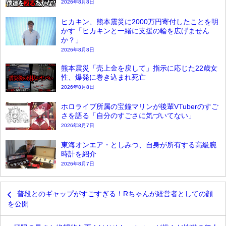
2026年8月8日
ヒカキン、熊本震災に2000万円寄付したことを明
かす「ヒカキンと一緒に支援の輪を広げません
か？」
2026年8月8日
熊本震災「売上金を戻して」指示に応じた22歳女
性、爆発に巻き込まれ死亡
2026年8月8日
ホロライブ所属の宝鐘マリンが後輩VTuberのすご
さを語る「自分のすごさに気づいてない」
2026年8月7日
東海オンエア・としみつ、自身が所有する高級腕
時計を紹介
2026年8月7日
普段とのギャップがすごすぎる！Rちゃんが経営者としての顔
を公開