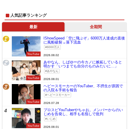
人気記事ランキング
最新
全期間
IShowSpeed「空に飛ぶぞ」6000万人達成の直後
1
に風船破裂→落下流血
6000万人
YouTube
2026.08.02
あやなん、しばゆーの今カノに嫉妬していると
2
明かす「いつまでも自分のものみたいに…」
あやなん
YouTube
2026.08.01
ヘビースモーカーのYouTuber、不摂生が原因で
3
の入院＆手術を報告
ヘビースモーカー
YouTube
2026.07.28
プロスピYouTuberやちゃお。メンバーからのい
4
じめを告発し、相手も名指しで批判
いじめ
YouTube
2026.08.01