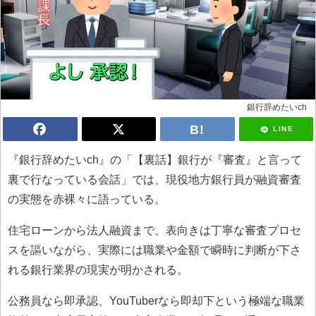
銀行辞めたいch
LINE
『銀行辞めたいch』の「【裏話】銀行が『審査』と言って
裏で行なっている会話」では、現役地方銀行員が融資審査
の実態を赤裸々に語っている。
住宅ローンから法人融資まで、表向きは丁寧な審査プロセ
スを謳いながら、実際には職業や金額で瞬時に判断が下さ
れる銀行業界の現実が明かされる。
公務員なら即承認、YouTuberなら即却下という極端な職業