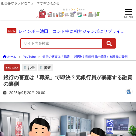
配信者の“ホット”なニュースで“今”がわかる！
MENU
レインボー池田、コント中に相方ジャンボにサプライズ結婚報告
ホーム
YouTube
銀行の審査は「職業」で即決？元銀行員が暴露する融資の裏側
お金
審査
YouTube
銀行の審査は「職業」で即決？元銀行員が暴露する融資
の裏側
2025年9月20日 20:00