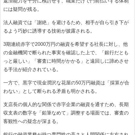
返済能力を十分に検討せず、職業だけで門前払いする体制
には疑問が残る。
法人融資では「謝絶」を避けるため、相手が自ら引き下が
るよう巧妙に誘導する技術が披露される。
3期連続赤字で2000万円の融資を希望する社長に対し、他
の金融機関で断られた事実を確認した上で、「銀行だとも
っと厳しい」「審査に時間がかかる」と遠回しに諦めさせ
る手法が紹介されている。
一方で、黒字で現金潤沢な花屋の50万円融資は「採算が合
わない」として断られる矛盾も明かされる。
支店長の個人的な関係で赤字企業の融資を通すため、長期
収支表の数字を「鉛筆なめて」調整する場面では、審査の
客観性への疑念が深まる。
銀行の融資業務が持つ専門性の高さと人間関係に左右され