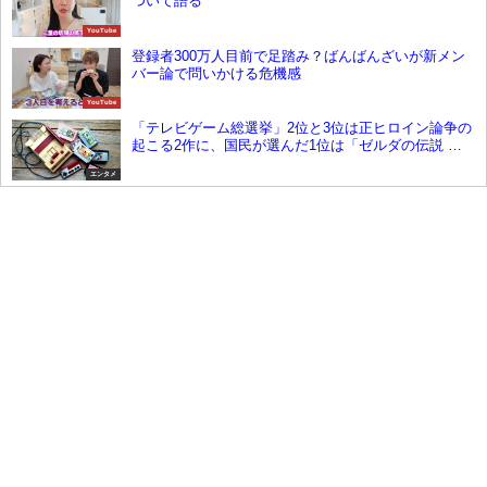
ついて語る
YouTube
登録者300万人目前で足踏み？ばんばんざいが新メン
バー論で問いかける危機感
YouTube
「テレビゲーム総選挙」2位と3位は正ヒロイン論争の
起こる2作に、国民が選んだ1位は「ゼルダの伝説 ブ
レス オブ ザ ワイルド」に決まった！
エンタメ