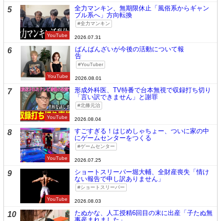
全力マンキン、無期限休止「風俗系からギャン
5
ブル系へ」方向転換
全力マンキン
YouTube
2026.07.31
ばんばんざいが今後の活動について報
6
告
YouTuber
YouTube
2026.08.01
形成外科医、TV特番で台本無視で収録打ち切り
7
「言い訳できません」と謝罪
北條元治
YouTube
2026.08.04
すごすぎる！はじめしゃちょー、ついに家の中
8
にゲームセンターをつくる
ゲームセンター
YouTube
2026.07.25
ショートスリーパー堀大輔、全財産喪失「情け
9
ない報告で申し訳ありません」
ショートスリーパー
YouTube
2026.08.03
たぬかな、人工授精6回目の末に出産「子たぬ無
10
事産まれました」