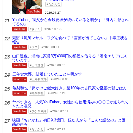
たかぬな
YouTube
2026.07.27
YouTuber、実父から金銭要求が続いていると明かす「身内に脅され
11
てるの」
YouTube
きょん
2026.07.29
素潜り漁師マサル、フグを食べて「言葉が出てこない」中毒症状を
12
報告
YouTube
フグ
2026.08.01
山口達也、湘南に家賃3万4000円の部屋を借りる「湘南エリアに来
13
ています」
YouTube
山口達也
2026.08.03
三年食太郎、結婚していたことを明かす
14
YouTube
三年食太郎
2026.08.05
亀梨和也「卵かけご飯大好き」築100年の古民家で至福の朝ごはん
15
YouTube
亀梨和也
2026.07.26
ヤバすぎる…人気YouTuber、女性から使用済みの〇〇〇が送られて
16
きたと激怒
YouTube
タケヤキ翔
2026.07.31
映画『ちいかわ』初日9.3億円。観た人から「こんな話なの」と困
17
惑の声も
YouTube
ちいかわ
2026.07.27