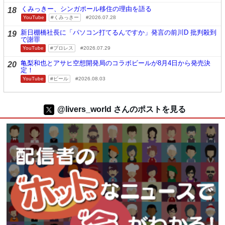
くみっきー、シンガポール移住の理由を語る
18
YouTube
くみっきー
2026.07.28
新日棚橋社長に「パソコン打てるんですか」発言の前川D 批判殺到
19
で謝罪
YouTube
プロレス
2026.07.29
亀梨和也とアサヒ空想開発局のコラボビールが8月4日から発売決
20
定！
YouTube
ビール
2026.08.03
@livers_world さんのポストを見る