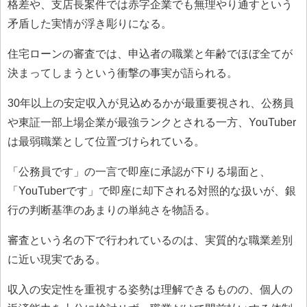
格差や、支店長案件では赤字企業でも無理やり通すという
矛盾した実情が浮き彫りになる。
住宅ローンの審査では、申込者の職業と年齢でほぼ全てが
決まってしまうという衝撃の事実が語られる。
30年以上の安定収入が見込めるかが最重要視され、公務員
や東証一部上場企業が最強ランクとされる一方、YouTuber
は最弱職業として位置づけられている。
「公務員です」の一言で即座に承認が下りる場面と、
「YouTuberです」で即座に却下される対照的な扱いが、銀
行の判断基準のあまりの単純さを物語る。
審査という名の下で行われているのは、実質的な職業差別
に近い現実である。
収入の安定性を重視する姿勢は理解できるものの、個人の