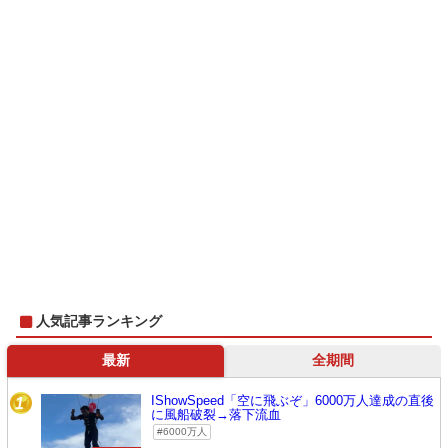
人気記事ランキング
最新
全期間
IShowSpeed「空に飛ぶぞ」6000万人達成の直後
1
に風船破裂→落下流血
6000万人