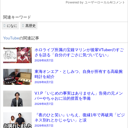
関連キーワード
になに
黒歴史
YouTube
の関連記事
ホロライブ所属の宝鐘マリンが後輩VTuberのすご
さを語る「自分のすごさに気づいてない」
2026年8月7日
東海オンエア・としみつ、自身が所有する高級腕
時計を紹介
2026年8月7日
V.I.P「いじめの事実はありません」告発の元メン
バーやちゃおに法的措置を準備
2026年8月7日
『夜のひと笑い』いちえ、復縁1年で再破局「ビジ
ネス別れとかじゃない」と涙
2026年8月7日