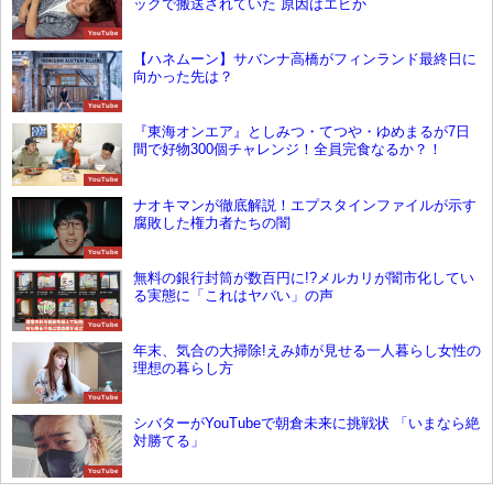
ックで搬送されていた 原因はエビか
YouTube
【ハネムーン】サバンナ高橋がフィンランド最終日に
向かった先は？
YouTube
『東海オンエア』としみつ・てつや・ゆめまるが7日
間で好物300個チャレンジ！全員完食なるか？！
YouTube
ナオキマンが徹底解説！エプスタインファイルが示す
腐敗した権力者たちの闇
YouTube
無料の銀行封筒が数百円に!?メルカリが闇市化してい
る実態に「これはヤバい」の声
YouTube
年末、気合の大掃除!えみ姉が見せる一人暮らし女性の
理想の暮らし方
YouTube
シバターがYouTubeで朝倉未来に挑戦状 「いまなら絶
対勝てる」
YouTube