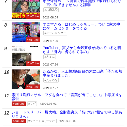
形成外科医、TV特番で台本無視で収録打ち切り
7
「言い訳できません」と謝罪
北條元治
YouTube
2026.08.04
すごすぎる！はじめしゃちょー、ついに家の中
8
にゲームセンターをつくる
ゲームセンター
YouTube
2026.07.25
YouTuber、実父から金銭要求が続いていると明
9
かす「身内に脅されてるの」
きょん
YouTube
2026.07.29
たぬかな、人工授精6回目の末に出産「子たぬ無
10
事産まれました」
たかぬな
YouTube
2026.07.27
素潜り漁師マサル、フグを食べて「言葉が出てこない」中毒症状を
11
報告
YouTube
フグ
2026.08.01
ショートスリーパー堀大輔、全財産喪失「情けない報告で申し訳あ
12
りません」
YouTube
ショートスリーパー
2026.08.03