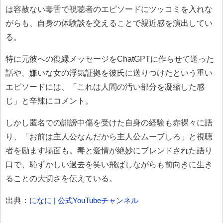
は容赦ない毒舌で視聴者のエピソードにツッコミを入れな
がらも、自身の体験談を交えることで親近感を演出してい
る。
特に元彼への復縁メッセージをChatGPTに作らせて送った
話や、嫌いな女の浮気証拠を彼氏に送りつけたという重い
エピソードには、「これは人間の汚い部分を凝縮した感
じ」と辛辣にコメント。
しかし匿名での誹謗中傷を受けた自身の経験も赤裸々に語
り、「お前は主人公なんだから主人公ムーブしろ」と視聴
者を励ます場面も。毒と愛情が絶妙にブレンドされた語り
口で、恥ずかしい過去を笑い飛ばしながらも前向きに生き
ることの大切さを伝えている。
出典：
になに | 公式YouTubeチャンネル