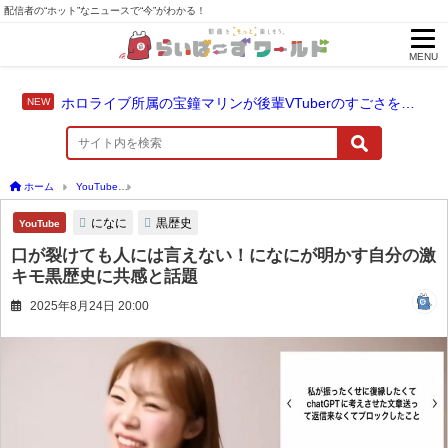
配信者の“ホット”なニュースで“今”がわかる！
MENU
ホロライブ所属の宝鐘マリンが後輩VTuberのすごさを語る「自分のすごさに気づいてない」
ホーム
YouTube
口が裂けても人には言えない！になにが明かす自分の激キモ黒歴史
になに
黒歴史
YouTube
口が裂けても人には言えない！になにが明かす自分の激
キモ黒歴史に共感と話題
2025年8月24日 20:00