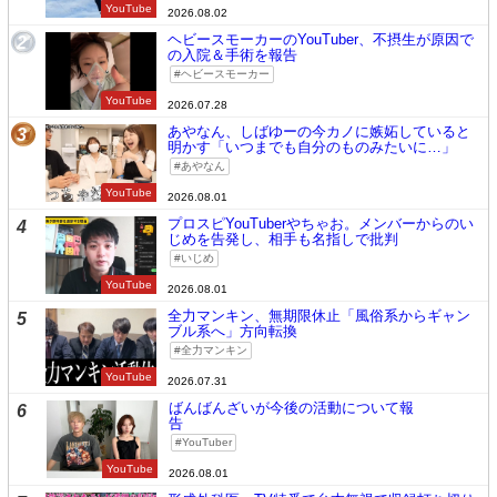
YouTube
2026.08.02
ヘビースモーカーのYouTuber、不摂生が原因で
2
の入院＆手術を報告
ヘビースモーカー
YouTube
2026.07.28
あやなん、しばゆーの今カノに嫉妬していると
3
明かす「いつまでも自分のものみたいに…」
あやなん
YouTube
2026.08.01
プロスピYouTuberやちゃお。メンバーからのい
4
じめを告発し、相手も名指しで批判
いじめ
YouTube
2026.08.01
全力マンキン、無期限休止「風俗系からギャン
5
ブル系へ」方向転換
全力マンキン
YouTube
2026.07.31
ばんばんざいが今後の活動について報
6
告
YouTuber
YouTube
2026.08.01