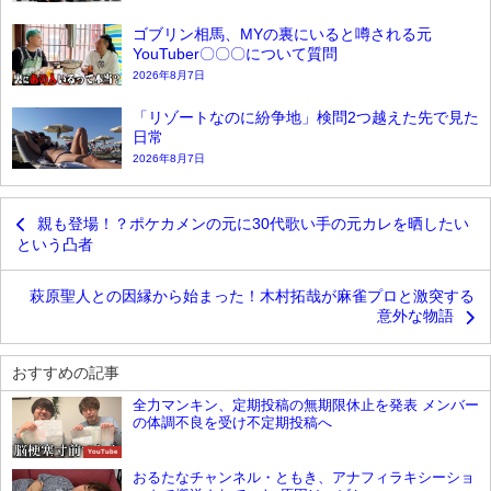
ゴブリン相馬、MYの裏にいると噂される元
YouTuber〇〇〇について質問
2026年8月7日
「リゾートなのに紛争地」検問2つ越えた先で見た
日常
2026年8月7日
親も登場！？ポケカメンの元に30代歌い手の元カレを晒したい
という凸者
萩原聖人との因縁から始まった！木村拓哉が麻雀プロと激突する
意外な物語
おすすめの記事
全力マンキン、定期投稿の無期限休止を発表 メンバー
の体調不良を受け不定期投稿へ
YouTube
おるたなチャンネル・ともき、アナフィラキシーショ