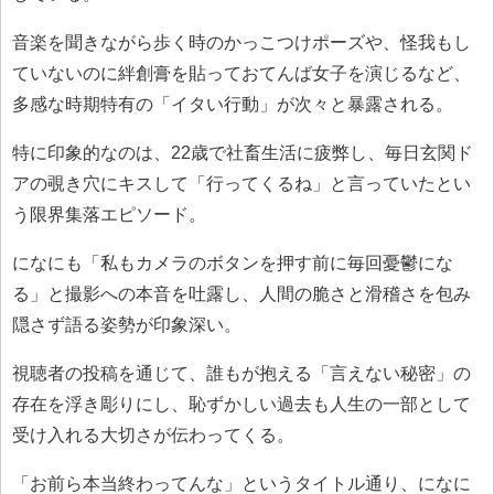
音楽を聞きながら歩く時のかっこつけポーズや、怪我もし
ていないのに絆創膏を貼っておてんば女子を演じるなど、
多感な時期特有の「イタい行動」が次々と暴露される。
特に印象的なのは、22歳で社畜生活に疲弊し、毎日玄関ド
アの覗き穴にキスして「行ってくるね」と言っていたとい
う限界集落エピソード。
になにも「私もカメラのボタンを押す前に毎回憂鬱にな
る」と撮影への本音を吐露し、人間の脆さと滑稽さを包み
隠さず語る姿勢が印象深い。
視聴者の投稿を通じて、誰もが抱える「言えない秘密」の
存在を浮き彫りにし、恥ずかしい過去も人生の一部として
受け入れる大切さが伝わってくる。
「お前ら本当終わってんな」というタイトル通り、になに