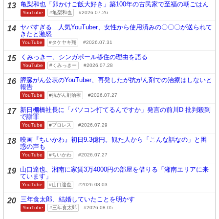
亀梨和也「卵かけご飯大好き」築100年の古民家で至福の朝ごはん
13
YouTube
亀梨和也
2026.07.26
ヤバすぎる…人気YouTuber、女性から使用済みの〇〇〇が送られて
14
きたと激怒
YouTube
タケヤキ翔
2026.07.31
くみっきー、シンガポール移住の理由を語る
15
YouTube
くみっきー
2026.07.28
膵臓がん公表のYouTuber、再発したが抗がん剤での治療はしないと
16
報告
YouTube
抗がん剤治療
2026.07.27
新日棚橋社長に「パソコン打てるんですか」発言の前川D 批判殺到
17
で謝罪
YouTube
プロレス
2026.07.29
映画『ちいかわ』初日9.3億円。観た人から「こんな話なの」と困
18
惑の声も
YouTube
ちいかわ
2026.07.27
山口達也、湘南に家賃3万4000円の部屋を借りる「湘南エリアに来
19
ています」
YouTube
山口達也
2026.08.03
三年食太郎、結婚していたことを明かす
20
YouTube
三年食太郎
2026.08.05