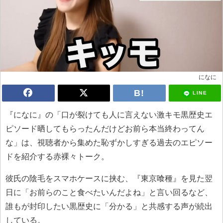
になに
LINE
『になに』の「口が裂けても人に言えない激キモ黒歴史エ
ピソード晒してもらったんだけどお前ら本当終わってん
な」は、視聴者から集めた恥ずかしすぎる過去のエピソー
ドを紹介する赤裸々トーク。
彼氏の陰毛をスマホケースに挟む、『東京喰種』を見た翌
日に「お前らのこと食べたいんだよね」と言い回るなど、
誰もが封印したい黒歴史に「分かる」と共感する声が続出
している。