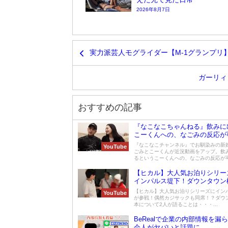
2026年8月7日
実力派芸人モグライダー【M-1グランプリ
ガーリィ
おすすめの記事
『なこなこちゃんねる』飲みに
こーくんへの、なごみの反応が
る！
『なこなこチャンネル』でお馴染みの新
YouTube
ごみとこーくんが近況動画をアップ。飲
るというこーくんへの、なごみの反応が可愛
【ヒカル】大人気お泊りシリー
インパルス堤下！ダウンタウン
いて語る・・・
【ヒカル】大人気お泊りシリーズにイン
YouTube
が参戦！偶然カジサックも同席！？ダウ
本について2人が語ることは・・・...
BeRealで企業の内部情報を漏
会人がヤバいと話題に