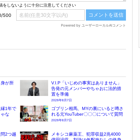
自身が所
V.I.P「いじめの事実はありません」
告発の元メンバーやちゃおに法的措
置を準備
2026年8月7日
縁1年で
ゴブリン相馬、MYの裏にいると噂さ
じゃな
れる元YouTuber〇〇〇について質問
2026年8月7日
問2つ越
メキシコ麻薬王、犯罪収益2兆4000
億円没収 判決は仮釈放なしの終身