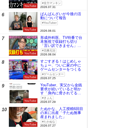
全力マンキン
YouTube
2026.07.31
ばんばんざいが今後の活
6
動について報告
YouTuber
YouTube
2026.08.01
形成外科医、TV特番で台
7
本無視で収録打ち切り
「言い訳できません」と
謝罪
北條元治
YouTube
2026.08.04
すごすぎる！はじめしゃ
8
ちょー、ついに家の中に
ゲームセンターをつくる
ゲームセンター
YouTube
2026.07.25
YouTuber、実父から金銭
9
要求が続いていると明か
す「身内に脅されてる
の」
きょん
YouTube
2026.07.29
たぬかな、人工授精6回目
10
の末に出産「子たぬ無事
産まれました」
たかぬな
YouTube
2026.07.27