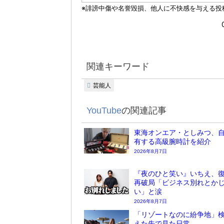
関連キーワード
芸能人
YouTube
の関連記事
東海オンエア・としみつ、
有する高級腕時計を紹介
2026年8月7日
『夜のひと笑い』いちえ、復
再破局「ビジネス別れとか
い」と涙
2026年8月7日
「リゾートなのに紛争地」検
えた先で見た日常