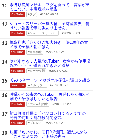
素潜り漁師マサル、フグを食べて「言葉が出
11
てこない」中毒症状を報告
YouTube
フグ
2026.08.01
ショートスリーパー堀大輔、全財産喪失「情
12
けない報告で申し訳ありません」
YouTube
ショートスリーパー
2026.08.03
亀梨和也「卵かけご飯大好き」築100年の古
13
民家で至福の朝ごはん
YouTube
亀梨和也
2026.07.26
ヤバすぎる…人気YouTuber、女性から使用済
14
みの〇〇〇が送られてきたと激怒
YouTube
タケヤキ翔
2026.07.31
くみっきー、シンガポール移住の理由を語る
15
YouTube
くみっきー
2026.07.28
膵臓がん公表のYouTuber、再発したが抗がん
16
剤での治療はしないと報告
YouTube
抗がん剤治療
2026.07.27
新日棚橋社長に「パソコン打てるんですか」
17
発言の前川D 批判殺到で謝罪
YouTube
プロレス
2026.07.29
映画『ちいかわ』初日9.3億円。観た人から
18
「こんな話なの」と困惑の声も