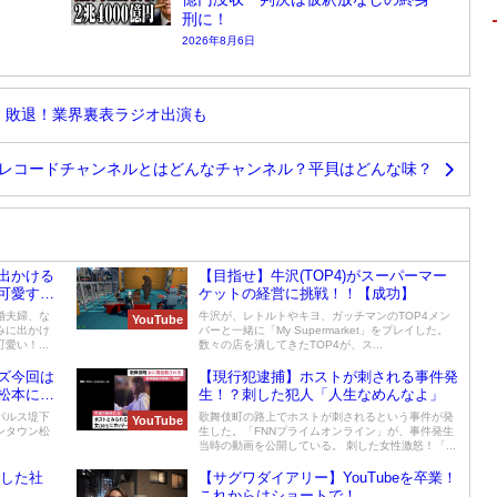
刑に！
2026年8月6日
】敗退！業界裏表ラジオ出演も
レコードチャンネルとはどんなチャンネル？平貝はどんな味？
出かける
【目指せ】牛沢(TOP4)がスーパーマー
可愛すぎ
ケットの経営に挑戦！！【成功】
婚夫婦、な
牛沢が、レトルトやキヨ、ガッチマンのTOP4メン
YouTube
みに出かけ
バーと一緒に「My Supermarket」をプレイした。
い！...
数々の店を潰してきたTOP4が、ス...
ズ今回は
【現行犯逮捕】ホストが刺される事件発
松本につ
生！？刺した犯人「人生なめんなよ」
パルス堤下
歌舞伎町の路上でホストが刺されるという事件が発
YouTube
ンタウン松
生した。「FNNプライムオンライン」が、事件発生
当時の動画を公開している。 刺した女性激怒！「...
らした社
【サグワダイアリー】YouTubeを卒業！
これからはショートで！