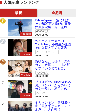
人気記事ランキング
最新
全期間
IShowSpeed「空に飛ぶ
1
ぞ」6000万人達成の直後
に風船破裂→落下流血
6000万人
YouTube
2026.08.02
ヘビースモーカーの
2
YouTuber、不摂生が原因
での入院＆手術を報告
ヘビースモーカー
YouTube
2026.07.28
あやなん、しばゆーの今
3
カノに嫉妬していると明
かす「いつまでも自分の
ものみたいに…」
あやなん
YouTube
2026.08.01
プロスピYouTuberやちゃ
4
お。メンバーからのいじ
めを告発し、相手も名指
しで批判
いじめ
YouTube
2026.08.01
全力マンキン、無期限休
5
止「風俗系からギャンブ
ル系へ」方向転換