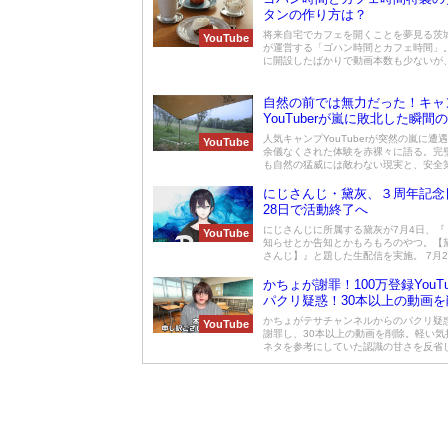
タンの作り方は？
将来自宅でカフェを開くことを夢見る茨
YouTube
が運営する「ゴハン時間とカフェ時間」。
に開設したばかりで動画本数も少ないが、リ
自然の前では無力だった！キャ
YouTuberが嵐に敗北した瞬間
人気キャンプYouTuberが突然の嵐に遭
YouTube
余儀なくされた体験を赤裸々に語る。完
も自然の猛威には敵わない現実と、安全第一
にじさんじ・黛灰、３周年記念
28日で活動終了へ
にじさんじに所属する黛灰が7月4日、『
YouTube
知らせとか告知とかもろもろのやつ。【黛灰
さんじ】』と題した生配信を実施。 7月28.
かちょが謝罪！100万登録YouTu
パクリ疑惑！30本以上の動画を
かちょがテサチャンネルからのパクリ疑
YouTube
謝罪し、30本以上の動画を削除。軽い気
ネタを参考にしていた認識の甘さを反省し、