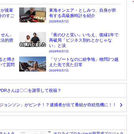
ンが後輩
東海オンエア・としみつ、自身が所
分のすご
有する高級腕時計を紹介
2026年8月7日
ません」
『夜のひと笑い』いちえ、復縁1年で
に法的措
再破局「ビジネス別れとかじゃな
い」と涙
2026年8月7日
ると噂さ
「リゾートなのに紛争地」検問2つ越
ついて質問
えた先で見た日常
2026年8月7日
PDRさんは〇〇を謝罪して祝福？
「ジョンソン」がピンチ！？逮捕者が出て番組が存続危機に！！
タルトタ
ホロライブのカバーが新育成プロジェク