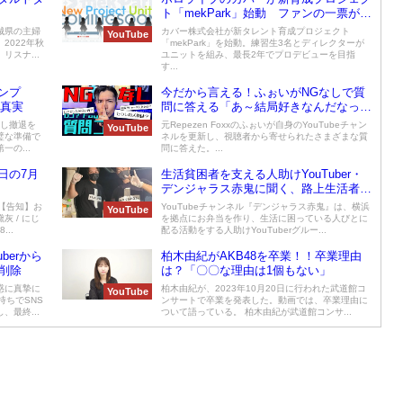
ト「mekPark」始動 ファンの一票が運
命を変える前例なき挑戦
城県の主婦
カバー株式会社が新タレント育成プロジェクト
YouTube
2022年秋
「mekPark」を始動。練習生3名とディレクターが
スナ...
ユニットを組み、最長2年でプロデビューを目指
す...
ンプ
今だから言える！ふぉいがNGなしで質
の真実
問に答える「あ～結局好きなんだなっ
て」
遇し撤退を
元Repezen Foxxのふぉいが自身のYouTubeチャン
YouTube
璧な準備で
ネルを更新し、視聴者から寄せられたさまざまな質
の...
問に答えた。...
日の7月
生活貧困者を支える人助けYouTuber・
デンジャラス赤鬼に聞く、路上生活者の
実態と活動への想い
【告知】お
YouTubeチャンネル『デンジャラス赤鬼』は、横浜
YouTube
 / にじ
を拠点にお弁当を作り、生活に困っている人びとに
..
配る活動をする人助けYouTuberグルー...
berから
柏木由紀がAKB48を卒業！！卒業理由
削除
は？「〇〇な理由は1個もない」
惑に真摯に
柏木由紀が、2023年10月20日に行われた武道館コ
YouTube
持ちでSNS
ンサートで卒業を発表した。動画では、卒業理由に
最終...
ついて語っている。 柏木由紀が武道館コンサ...