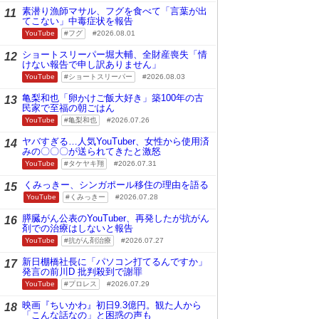
素潜り漁師マサル、フグを食べて「言葉が出
11
てこない」中毒症状を報告
YouTube
フグ
2026.08.01
ショートスリーパー堀大輔、全財産喪失「情
12
けない報告で申し訳ありません」
YouTube
ショートスリーパー
2026.08.03
亀梨和也「卵かけご飯大好き」築100年の古
13
民家で至福の朝ごはん
YouTube
亀梨和也
2026.07.26
ヤバすぎる…人気YouTuber、女性から使用済
14
みの〇〇〇が送られてきたと激怒
YouTube
タケヤキ翔
2026.07.31
くみっきー、シンガポール移住の理由を語る
15
YouTube
くみっきー
2026.07.28
膵臓がん公表のYouTuber、再発したが抗がん
16
剤での治療はしないと報告
YouTube
抗がん剤治療
2026.07.27
新日棚橋社長に「パソコン打てるんですか」
17
発言の前川D 批判殺到で謝罪
YouTube
プロレス
2026.07.29
映画『ちいかわ』初日9.3億円。観た人から
18
「こんな話なの」と困惑の声も