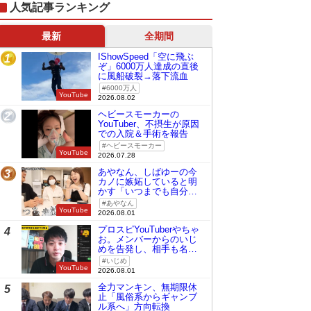
人気記事ランキング
最新
全期間
IShowSpeed「空に飛ぶ
1
ぞ」6000万人達成の直後
に風船破裂→落下流血
6000万人
YouTube
2026.08.02
ヘビースモーカーの
2
YouTuber、不摂生が原因
での入院＆手術を報告
ヘビースモーカー
YouTube
2026.07.28
あやなん、しばゆーの今
3
カノに嫉妬していると明
かす「いつまでも自分の
ものみたいに…」
あやなん
YouTube
2026.08.01
プロスピYouTuberやちゃ
4
お。メンバーからのいじ
めを告発し、相手も名指
しで批判
いじめ
YouTube
2026.08.01
全力マンキン、無期限休
5
止「風俗系からギャンブ
ル系へ」方向転換