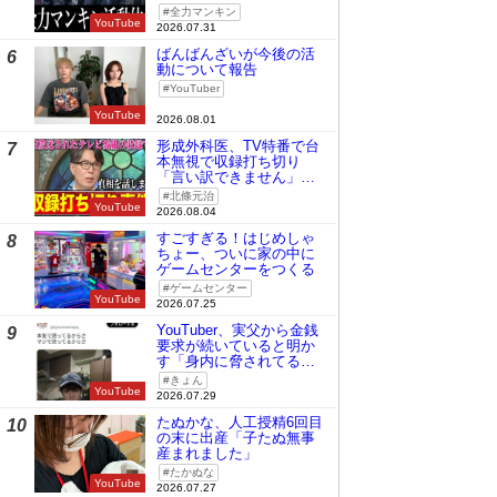
全力マンキン
YouTube
2026.07.31
ばんばんざいが今後の活
6
動について報告
YouTuber
YouTube
2026.08.01
形成外科医、TV特番で台
7
本無視で収録打ち切り
「言い訳できません」と
謝罪
北條元治
YouTube
2026.08.04
すごすぎる！はじめしゃ
8
ちょー、ついに家の中に
ゲームセンターをつくる
ゲームセンター
YouTube
2026.07.25
YouTuber、実父から金銭
9
要求が続いていると明か
す「身内に脅されてる
の」
きょん
YouTube
2026.07.29
たぬかな、人工授精6回目
10
の末に出産「子たぬ無事
産まれました」
たかぬな
YouTube
2026.07.27