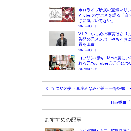
ホロライブ所属の宝鐘マリ
VTuberのすごさを語る「自
さに気づいてない」
2026年8月7日
V.I.P「いじめの事実はあり
告発の元メンバーやちゃお
置を準備
2026年8月7日
ゴブリン相馬、MYの裏にい
れる元YouTuber〇〇〇に
2026年8月7日
てつやの妻・峯岸みなみが第一子を妊娠！
TBS番組
おすすめの記事
ゴハン時間とカフェ時間特製の