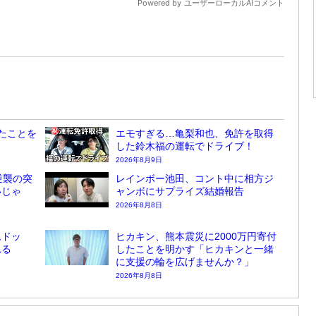
たことを
エモすぎる…亀梨和也、免許を取得
した鈴木福の運転でドライブ！
2026年8月9日
逆襲の突
レインボー池田、コント中に相方ジ
いじゃ
ャンボにサプライズ結婚報告
2026年8月8日
ムドッ
ヒカキン、熊本震災に2000万円寄付
れる
したことを明かす「ヒカキンと一緒
に支援の輪を広げませんか？」
2026年8月8日