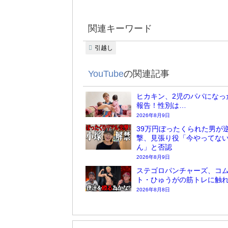
関連キーワード
引越し
YouTube
の関連記事
ヒカキン、2児のパパになっ
報告！性別は…
2026年8月9日
39万円ぼったくられた男が
撃、見張り役「今やってな
ん」と否認
2026年8月9日
ステゴロパンチャーズ、コ
ト・ひゅうがの筋トレに触
2026年8月8日