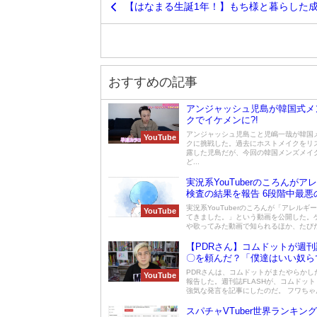
【はなまる生誕1年！】もち様と暮らした
おすすめの記事
アンジャッシュ児島が韓国式メ
クでイケメンに?!
アンジャッシュ児島こと児嶋一哉が韓国
YouTube
クに挑戦した。過去にホストメイクをリ
露した児島だが、今回の韓国メンズメイ
ど...
実況系YouTuberのころんがア
検査の結果を報告 6段階中最悪
ルギー
実況系YouTuberのころんが「アレルギ
YouTube
てきました。」という動画を公開した。
や歌ってみた動画で知られるほか、たびたび
【PDRさん】コムドットが週刊
〇を頼んだ？「僕達はいい奴ら
PDRさんは、コムドットがまたやらかし
YouTube
報告した。週刊誌FLASHが、コムドッ
強気な発言を記事にしたのだ。 フワちゃん
スパチャVTuber世界ランキン