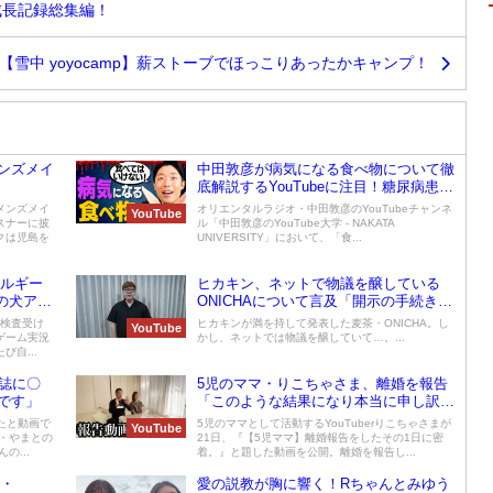
成長記録総集編！
【雪中 yoyocamp】薪ストーブでほっこりあったかキャンプ！
ンズメイ
中田敦彦が病気になる食べ物について徹
底解説するYouTubeに注目！糖尿病患者
率の惨状は「日本の貧困化」が原因
メンズメイ
オリエンタルラジオ・中田敦彦のYouTubeチャンネ
YouTube
スナーに披
ル「中田敦彦のYouTube大学 - NAKATA
クは児島を
UNIVERSITY」において、「食...
レルギー
ヒカキン、ネットで物議を醸している
の犬アレ
ONICHAについて言及「開示の手続きを
始めています」
ー検査受け
ヒカキンが満を持して発表した麦茶・ONICHA。し
YouTube
ゲーム実況
かし、ネットでは物議を醸していて…。...
自...
誌に〇
5児のママ・りこちゃさま、離婚を報告
です」
「このような結果になり本当に申し訳ご
ざいません」
たと動画で
5児のママとして活動するYouTuberりこちゃさまが
YouTube
ト・やまとの
21日、『【5児ママ】離婚報告をしたその1日に密
の...
着。』と題した動画を公開。離婚を報告し...
グ・
愛の説教が胸に響く！Rちゃんとみゆう