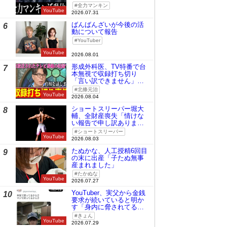
全力マンキン
YouTube
2026.07.31
ばんばんざいが今後の活
6
動について報告
YouTuber
YouTube
2026.08.01
形成外科医、TV特番で台
7
本無視で収録打ち切り
「言い訳できません」と
謝罪
北條元治
YouTube
2026.08.04
ショートスリーパー堀大
8
輔、全財産喪失「情けな
い報告で申し訳ありませ
ん」
ショートスリーパー
YouTube
2026.08.03
たぬかな、人工授精6回目
9
の末に出産「子たぬ無事
産まれました」
たかぬな
YouTube
2026.07.27
YouTuber、実父から金銭
10
要求が続いていると明か
す「身内に脅されてる
の」
きょん
YouTube
2026.07.29