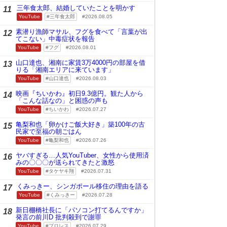
三年食太郎、結婚していたことを明かす
11
YouTube
三年食太郎
2026.08.05
素潜り漁師マサル、フグを食べて「言葉が出
12
てこない」中毒症状を報告
YouTube
フグ
2026.08.01
山口達也、湘南に家賃3万4000円の部屋を借
13
りる「湘南エリアに来ています」
YouTube
山口達也
2026.08.03
映画『ちいかわ』初日9.3億円。観た人から
14
「こんな話なの」と困惑の声も
YouTube
ちいかわ
2026.07.27
亀梨和也「卵かけご飯大好き」築100年の古
15
民家で至福の朝ごはん
YouTube
亀梨和也
2026.07.26
ヤバすぎる…人気YouTuber、女性から使用済
16
みの〇〇〇が送られてきたと激怒
YouTube
タケヤキ翔
2026.07.31
くみっきー、シンガポール移住の理由を語る
17
YouTube
くみっきー
2026.07.28
新日棚橋社長に「パソコン打てるんですか」
18
発言の前川D 批判殺到で謝罪
YouTube
プロレス
2026.07.29