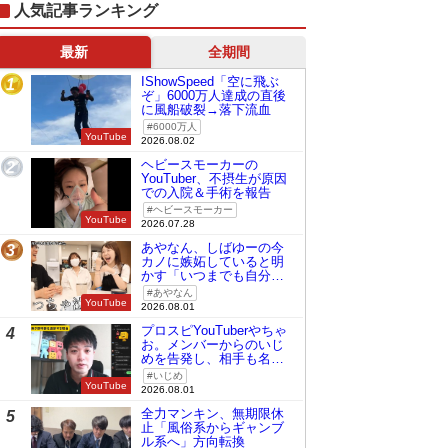
人気記事ランキング
最新
全期間
IShowSpeed「空に飛ぶ
1
ぞ」6000万人達成の直後
に風船破裂→落下流血
6000万人
YouTube
2026.08.02
ヘビースモーカーの
2
YouTuber、不摂生が原因
での入院＆手術を報告
ヘビースモーカー
YouTube
2026.07.28
あやなん、しばゆーの今
3
カノに嫉妬していると明
かす「いつまでも自分の
ものみたいに…」
あやなん
YouTube
2026.08.01
プロスピYouTuberやちゃ
4
お。メンバーからのいじ
めを告発し、相手も名指
しで批判
いじめ
YouTube
2026.08.01
全力マンキン、無期限休
5
止「風俗系からギャンブ
ル系へ」方向転換