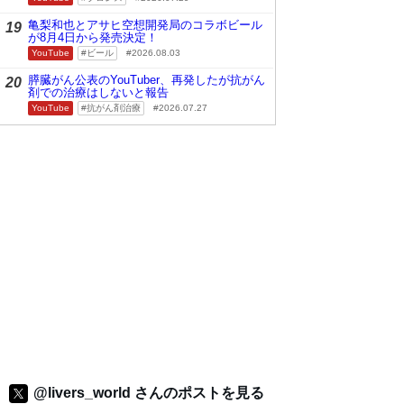
亀梨和也とアサヒ空想開発局のコラボビール
19
が8月4日から発売決定！
YouTube
ビール
2026.08.03
膵臓がん公表のYouTuber、再発したが抗がん
20
剤での治療はしないと報告
YouTube
抗がん剤治療
2026.07.27
@livers_world さんのポストを見る