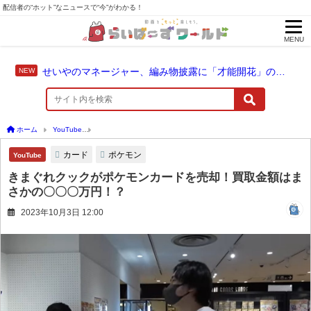
配信者の“ホット”なニュースで“今”がわかる！
MENU
せいやのマネージャー、編み物披露に「才能開花」の予感
ホーム
YouTube
きまぐれクックがポケモンカードを売却！買取金額はまさかの〇〇
カード
ポケモン
YouTube
きまぐれクックがポケモンカードを売却！買取金額はま
さかの〇〇〇万円！？
2023年10月3日 12:00