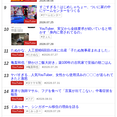
2026.08.04
すごすぎる！はじめしゃちょー、ついに家の中
9
にゲームセンターをつくる
ゲームセンター
YouTube
2026.07.25
YouTuber、実父から金銭要求が続いていると明
10
かす「身内に脅されてるの」
きょん
YouTube
2026.07.29
たぬかな、人工授精6回目の末に出産「子たぬ無事産まれました」
11
YouTube
たかぬな
2026.07.27
亀梨和也「卵かけご飯大好き」築100年の古民家で至福の朝ごはん
12
YouTube
亀梨和也
2026.07.26
ヤバすぎる…人気YouTuber、女性から使用済みの〇〇〇が送られて
13
きたと激怒
YouTube
タケヤキ翔
2026.07.31
素潜り漁師マサル、フグを食べて「言葉が出てこない」中毒症状を
14
報告
YouTube
フグ
2026.08.01
くみっきー、シンガポール移住の理由を語る
15
YouTube
くみっきー
2026.07.28