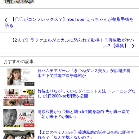
【〇〇がコンプレックス？】YouTuberえっちゃんが整形手術を
語る
【2人で】ラファエルがヒカルに怒られて動揺！？再生数がヤバ
い？【爆笑】
おすすめの記事
日ハムチアガール「きつねダンス美女」が話題沸騰…
水面下で芸能プロ争奪戦か
エンタメ
竹脇まりながしているダイエット方法 トレーニングな
しで1日2000kacl消費を公開
YouTube
清原和博がうつ病と闘う5年間を激白 先が真っ暗で
「朝が来るのが怖い」
YouTube
【よにのちゃんねる】菊池風磨の誕生日企画は開催さ
れる？「なんで燃えないの？」