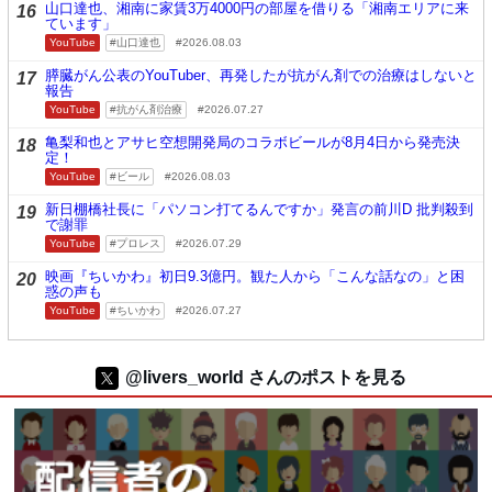
山口達也、湘南に家賃3万4000円の部屋を借りる「湘南エリアに来
16
ています」
YouTube
山口達也
2026.08.03
膵臓がん公表のYouTuber、再発したが抗がん剤での治療はしないと
17
報告
YouTube
抗がん剤治療
2026.07.27
亀梨和也とアサヒ空想開発局のコラボビールが8月4日から発売決
18
定！
YouTube
ビール
2026.08.03
新日棚橋社長に「パソコン打てるんですか」発言の前川D 批判殺到
19
で謝罪
YouTube
プロレス
2026.07.29
映画『ちいかわ』初日9.3億円。観た人から「こんな話なの」と困
20
惑の声も
YouTube
ちいかわ
2026.07.27
@livers_world さんのポストを見る