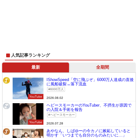
人気記事ランキング
最新
全期間
IShowSpeed「空に飛ぶぞ」6000万人達成の直後
1
に風船破裂→落下流血
6000万人
YouTube
2026.08.02
ヘビースモーカーのYouTuber、不摂生が原因で
2
の入院＆手術を報告
ヘビースモーカー
YouTube
2026.07.28
あやなん、しばゆーの今カノに嫉妬していると
3
明かす「いつまでも自分のものみたいに…」