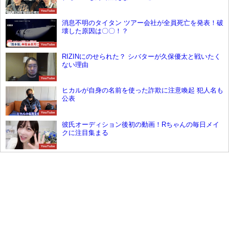
YouTube
消息不明のタイタン ツアー会社が全員死亡を発表！破
壊した原因は〇〇！？
YouTube
RIZINにのせられた？ シバターが久保優太と戦いたく
ない理由
YouTube
ヒカルが自身の名前を使った詐欺に注意喚起 犯人名も
公表
YouTube
彼氏オーディション後初の動画！Rちゃんの毎日メイ
クに注目集まる
YouTube