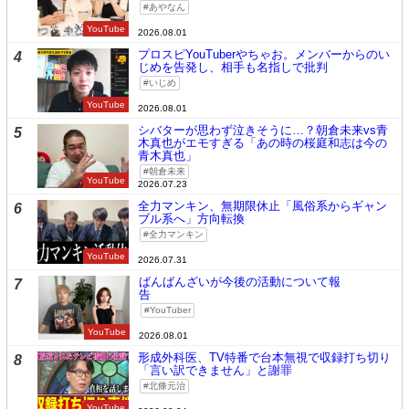
あやなん
YouTube
2026.08.01
プロスピYouTuberやちゃお。メンバーからのい
4
じめを告発し、相手も名指しで批判
いじめ
YouTube
2026.08.01
シバターが思わず泣きそうに…？朝倉未来vs青
5
木真也がエモすぎる「あの時の桜庭和志は今の
青木真也」
朝倉未来
YouTube
2026.07.23
全力マンキン、無期限休止「風俗系からギャン
6
ブル系へ」方向転換
全力マンキン
YouTube
2026.07.31
ばんばんざいが今後の活動について報
7
告
YouTuber
YouTube
2026.08.01
形成外科医、TV特番で台本無視で収録打ち切り
8
「言い訳できません」と謝罪
北條元治
YouTube