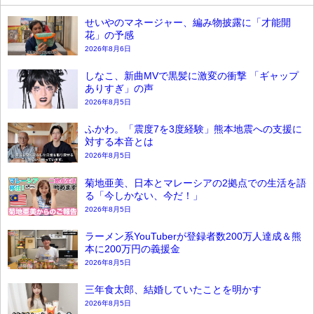
せいやのマネージャー、編み物披露に「才能開
花」の予感
2026年8月6日
しなこ、新曲MVで黒髪に激変の衝撃 「ギャップ
ありすぎ」の声
2026年8月5日
ふかわ。「震度7を3度経験」熊本地震への支援に
対する本音とは
2026年8月5日
菊地亜美、日本とマレーシアの2拠点での生活を語
る「今しかない、今だ！」
2026年8月5日
ラーメン系YouTuberが登録者数200万人達成＆熊
本に200万円の義援金
2026年8月5日
三年食太郎、結婚していたことを明かす
2026年8月5日