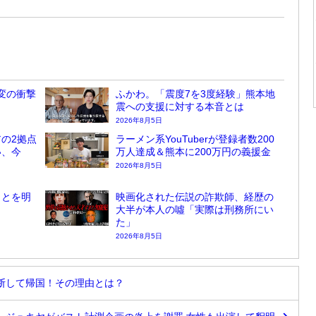
変の衝撃
ふかわ。「震度7を3度経験」熊本地
震への支援に対する本音とは
2026年8月5日
の2拠点
ラーメン系YouTuberが登録者数200
い、今
万人達成＆熊本に200万円の義援金
2026年8月5日
ことを明
映画化された伝説の詐欺師、経歴の
大半が本人の噓「実際は刑務所にい
た」
2026年8月5日
断して帰国！その理由とは？