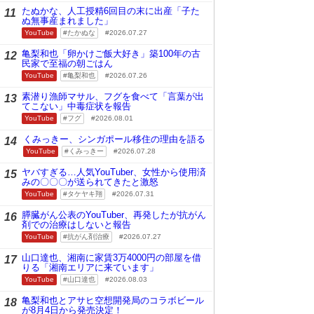
たぬかな、人工授精6回目の末に出産「子た
11
ぬ無事産まれました」
YouTube
たかぬな
2026.07.27
亀梨和也「卵かけご飯大好き」築100年の古
12
民家で至福の朝ごはん
YouTube
亀梨和也
2026.07.26
素潜り漁師マサル、フグを食べて「言葉が出
13
てこない」中毒症状を報告
YouTube
フグ
2026.08.01
くみっきー、シンガポール移住の理由を語る
14
YouTube
くみっきー
2026.07.28
ヤバすぎる…人気YouTuber、女性から使用済
15
みの〇〇〇が送られてきたと激怒
YouTube
タケヤキ翔
2026.07.31
膵臓がん公表のYouTuber、再発したが抗がん
16
剤での治療はしないと報告
YouTube
抗がん剤治療
2026.07.27
山口達也、湘南に家賃3万4000円の部屋を借
17
りる「湘南エリアに来ています」
YouTube
山口達也
2026.08.03
亀梨和也とアサヒ空想開発局のコラボビール
18
が8月4日から発売決定！