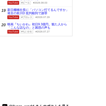
YouTube
ビール
2026.08.03
新日棚橋社長に「パソコン打てるんですか」
19
発言の前川D 批判殺到で謝罪
YouTube
プロレス
2026.07.29
映画『ちいかわ』初日9.3億円。観た人から
20
「こんな話なの」と困惑の声も
YouTube
ちいかわ
2026.07.27