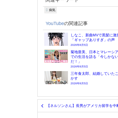
関連キーワード
病気
YouTube
の関連記事
しなこ、新曲MVで黒髪に激
「ギャップありすぎ」の声
2026年8月5日
菊地亜美、日本とマレーシア
での生活を語る「今しかな
だ！」
2026年8月5日
三年食太郎、結婚していた
かす
2026年8月5日
【ネルソンさん】長男がアメリカ留学を中