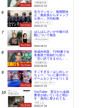
時の桜庭和志は今の青木
朝倉未来
真也」
YouTube
2026.07.23
全力マンキン、無期限休
6
止「風俗系からギャンブ
ル系へ」方向転換
全力マンキン
YouTube
2026.07.31
ばんばんざいが今後の活
7
動について報告
YouTuber
YouTube
2026.08.01
形成外科医、TV特番で台
8
本無視で収録打ち切り
「言い訳できません」と
謝罪
北條元治
YouTube
2026.08.04
すごすぎる！はじめしゃ
9
ちょー、ついに家の中に
ゲームセンターをつくる
ゲームセンター
YouTube
2026.07.25
YouTuber、実父から金銭
10
要求が続いていると明か
す「身内に脅されてる
の」
きょん
YouTube
2026.07.29