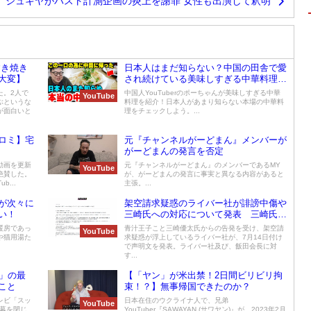
ジュキヤがバスト計測企画の炎上を謝罪 女性も出演して釈明
すき焼き
日本人はまだ知らない？中国の田舎で愛
大変】
され続けている美味しすぎる中華料理と
は？
た。2人で
中国人YouTuberのポーちゃんが美味しすぎる中華
YouTube
ぶというな
料理を紹介！日本人があまり知らない本場の中華料
が面白いと
理をチェックしよう。...
ロミ】宅
元『チャンネルがーどまん』メンバーが
がーどまんの発言を否定
動画を更新
元『チャンネルがーどまん』のメンバーであるMY
YouTube
絶賛した。
が、がーどまんの発言に事実と異なる内容があると
...
主張。...
が次々に
架空請求疑惑のライバー社が誹謗中傷や
い！
三崎氏への対応について発表 三崎氏は
Twitterで反論
暖房であっ
青汁王子こと三崎優太氏からの告発を受け、架空請
YouTube
や猫用湯た
求疑惑が浮上しているライバー社が、7月14日付け
で声明文を発表。ライバー社及び、飯田会長に対
す...
」の最
【「ヤン」が米出禁！2日間ビリビリ拘
こと
束！？】無事帰国できたのか？
レビ「スッ
日本在住のウクライナ人で、兄弟
YouTube
に幕を閉じ
YouTuber『SAWAYAN (サワヤン)』が、2023年2月