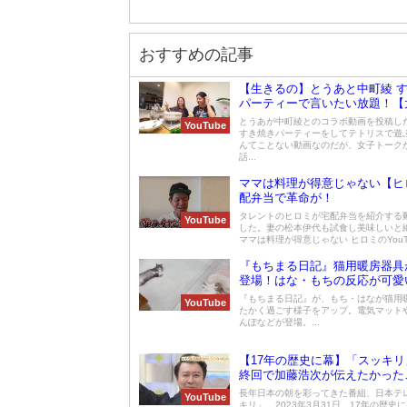
おすすめの記事
【生きるの】とうあと中町綾 
パーティーで言いたい放題！【
とうあが中町綾とのコラボ動画を投稿し
YouTube
すき焼きパーティーをしてテトリスで遊
んてことない動画なのだが、女子トーク
話...
ママは料理が得意じゃない【ヒ
配弁当で革命が！
タレントのヒロミが宅配弁当を紹介する
YouTube
した。妻の松本伊代も試食し美味しいと
ママは料理が得意じゃない ヒロミのYouTub
『もちまる日記』猫用暖房器具
登場！はな・もちの反応が可愛
『もちまる日記』が、もち・はなが猫用
YouTube
たかく過ごす様子をアップ。電気マット
んぽなどが登場。...
【17年の歴史に幕】「スッキリ
終回で加藤浩次が伝えたかった
長年日本の朝を彩ってきた番組、日本テ
YouTube
キリ」。2023年3月31日、17年の歴史