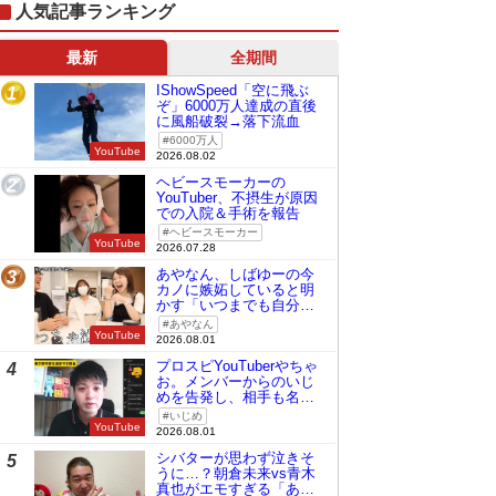
人気記事ランキング
最新
全期間
IShowSpeed「空に飛ぶ
1
ぞ」6000万人達成の直後
に風船破裂→落下流血
6000万人
YouTube
2026.08.02
ヘビースモーカーの
2
YouTuber、不摂生が原因
での入院＆手術を報告
ヘビースモーカー
YouTube
2026.07.28
あやなん、しばゆーの今
3
カノに嫉妬していると明
かす「いつまでも自分の
ものみたいに…」
あやなん
YouTube
2026.08.01
プロスピYouTuberやちゃ
4
お。メンバーからのいじ
めを告発し、相手も名指
しで批判
いじめ
YouTube
2026.08.01
シバターが思わず泣きそ
5
うに…？朝倉未来vs青木
真也がエモすぎる「あの