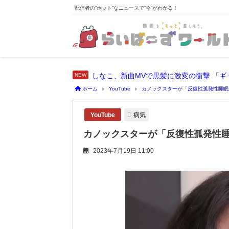
配信者の“ホット”なニュースで“今”がわかる！
しなこ、新曲MVで黒髪に激変の衝撃 「
ホーム
YouTube
カノックスターが「反復性孤発性睡眠
病気
YouTube
カノックスターが「反復性孤発性睡
2023年7月19日 11:00