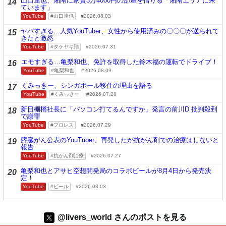
山口達也、湘南に家賃3万4000円の部屋を借りる「湘南エリアに来
14
ています」
YouTube
山口達也
2026.08.03
ヤバすぎる…人気YouTuber、女性から使用済みの〇〇〇が送られて
15
きたと激怒
YouTube
タケヤキ翔
2026.07.31
エモすぎる…亀梨和也、免許を取得した鈴木福の運転でドライブ！
16
YouTube
亀梨和也
2026.08.09
くみっきー、シンガポール移住の理由を語る
17
YouTube
くみっきー
2026.07.28
新日棚橋社長に「パソコン打てるんですか」発言の前川D 批判殺到
18
で謝罪
YouTube
プロレス
2026.07.29
膵臓がん公表のYouTuber、再発したが抗がん剤での治療はしないと
19
報告
YouTube
抗がん剤治療
2026.07.27
亀梨和也とアサヒ空想開発局のコラボビールが8月4日から発売決
20
定！
YouTube
ビール
2026.08.03
@livers_world さんのポストを見る