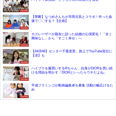
YouTube
【禁断】なつめさんちが市岡元気とコラボ！作った血
液で〇〇する？【企画】
YouTube
カズレーザーが親友に語った結婚の心境変化！「全く
興味なし」から「すごく幸せ」へ
YouTube
【AKB48】センター千葉恵里、路上でYouTube宣伝に
【涙】も
YouTube
ハイブラを爆買いするRちゃん…自身がDIORを買い続
ける理由を明かす「DIORといったらウチだよね」
YouTube
平成フラミンゴが動画編集者を募集 活動の幅広げるた
め
YouTube