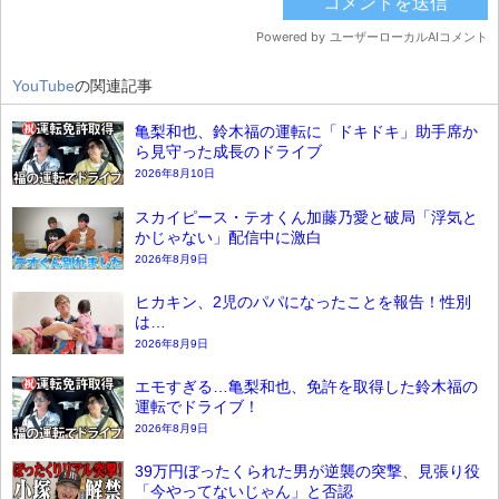
YouTube
の関連記事
亀梨和也、鈴木福の運転に「ドキドキ」助手席か
ら見守った成長のドライブ
2026年8月10日
スカイピース・テオくん加藤乃愛と破局「浮気と
かじゃない」配信中に激白
2026年8月9日
ヒカキン、2児のパパになったことを報告！性別
は…
2026年8月9日
エモすぎる…亀梨和也、免許を取得した鈴木福の
運転でドライブ！
2026年8月9日
39万円ぼったくられた男が逆襲の突撃、見張り役
「今やってないじゃん」と否認