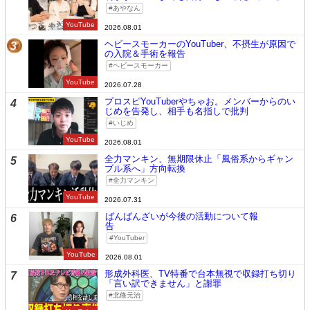
あやなん
YouTube
2026.08.01
ヘビースモーカーのYouTuber、不摂生が原因で
3
の入院＆手術を報告
ヘビースモーカー
YouTube
2026.07.28
プロスピYouTuberやちゃお。メンバーからのい
4
じめを告発し、相手も名指しで批判
いじめ
YouTube
2026.08.01
全力マンキン、無期限休止「風俗系からギャン
5
ブル系へ」方向転換
全力マンキン
YouTube
2026.07.31
ばんばんざいが今後の活動について報
6
告
YouTuber
YouTube
2026.08.01
形成外科医、TV特番で台本無視で収録打ち切り
7
「言い訳できません」と謝罪
北條元治