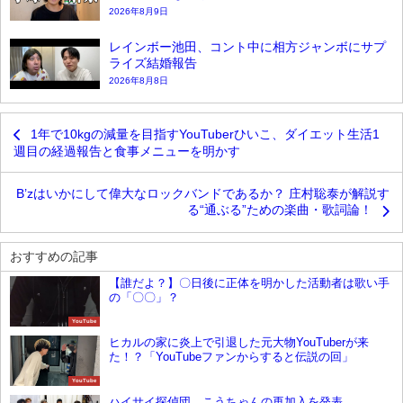
2026年8月9日
レインボー池田、コント中に相方ジャンボにサプ
ライズ結婚報告
2026年8月8日
1年で10kgの減量を目指すYouTuberひいこ、ダイエット生活1
週目の経過報告と食事メニューを明かす
B’zはいかにして偉大なロックバンドであるか？ 庄村聡泰が解説す
る“通ぶる”ための楽曲・歌詞論！
おすすめの記事
【誰だよ？】〇日後に正体を明かした活動者は歌い手
の「〇〇」？
YouTube
ヒカルの家に炎上で引退した元大物YouTuberが来
た！？「YouTubeファンからすると伝説の回」
YouTube
ハイサイ探偵団、こうちゃんの再加入を発表