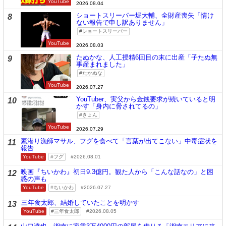
YouTube
2026.08.04
ショートスリーパー堀大輔、全財産喪失「情け
8
ない報告で申し訳ありません」
ショートスリーパー
YouTube
2026.08.03
たぬかな、人工授精6回目の末に出産「子たぬ無
9
事産まれました」
たかぬな
YouTube
2026.07.27
YouTuber、実父から金銭要求が続いていると明
10
かす「身内に脅されてるの」
きょん
YouTube
2026.07.29
素潜り漁師マサル、フグを食べて「言葉が出てこない」中毒症状を
11
報告
YouTube
フグ
2026.08.01
映画『ちいかわ』初日9.3億円。観た人から「こんな話なの」と困
12
惑の声も
YouTube
ちいかわ
2026.07.27
三年食太郎、結婚していたことを明かす
13
YouTube
三年食太郎
2026.08.05