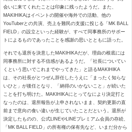
会いに来てくれたことは印象に残ったようだ。また、
MAKIHIKAはイベントの開催や海外での活動、他の
YouTuberとの共演、売上を難民の支援に投じる「MK BALL
FIELD」の設立といった経験が、すべて同事務所のサポー
トによるものであったことを感謝の思いとともに語った。
それでも退所を決意したMAKIHIKAだが、理由の根底には
同事務所に対する不信感があるようだ。「社長についてい
くという思いでこれまでやってきた」と語るMAKIHIKA
は、その社長がとつぜん辞任したうえに「まったく知らな
いひと」が後任となり、「納得のいかないこと」が続いた
ことを打ち明けた。MAKIHIKAにとってなにより決定打と
なったのは、退所報告が上申されないまま、契約更新の直
前まで意向の食い違いが生じていたことだという。退所が
決定したものの、公式LINEやLINEプレミアム会員の存続、
「MK BALL FIELD」の所有権の保有先など、いまだ分から