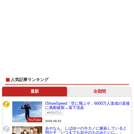
人気記事ランキング
最新
全期間
IShowSpeed「空に飛ぶぞ」6000万人達成の直後
1
に風船破裂→落下流血
6000万人
YouTube
2026.08.02
あやなん、しばゆーの今カノに嫉妬していると
2
明かす「いつまでも自分のものみたいに…」