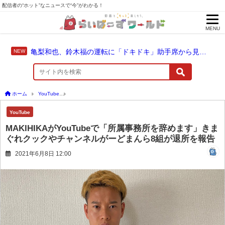
配信者の“ホット”なニュースで“今”がわかる！
MENU
亀梨和也、鈴木福の運転に「ドキドキ」助手席から見守った成長のドライブ
ホーム
YouTube
MAKIHIKAがYouTubeで「所属事務所を辞めます」きまぐれク
YouTube
MAKIHIKAがYouTubeで「所属事務所を辞めます」きま
ぐれクックやチャンネルがーどまんら8組が退所を報告
2021年6月8日 12:00