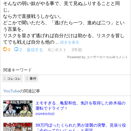
関連キーワード
コレコレ
事件
YouTube
の関連記事
エモすぎる…亀梨和也、免許を取得した鈴木福の
運転でドライブ！
2026年8月9日
39万円ぼったくられた男が逆襲の突撃、見張り役
「今やってないじゃん」と否認