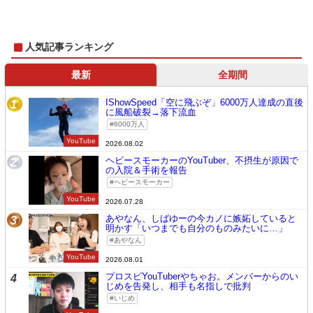
人気記事ランキング
最新
全期間
IShowSpeed「空に飛ぶぞ」6000万人達成の直後
1
に風船破裂→落下流血
6000万人
YouTube
2026.08.02
ヘビースモーカーのYouTuber、不摂生が原因で
2
の入院＆手術を報告
ヘビースモーカー
YouTube
2026.07.28
あやなん、しばゆーの今カノに嫉妬していると
3
明かす「いつまでも自分のものみたいに…」
あやなん
YouTube
2026.08.01
プロスピYouTuberやちゃお。メンバーからのい
4
じめを告発し、相手も名指しで批判
いじめ