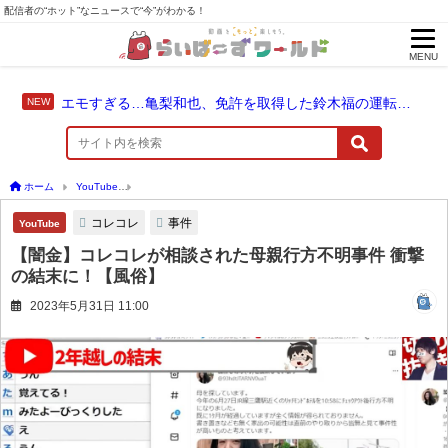
配信者の“ホット”なニュースで“今”がわかる！
MENU
エモすぎる…亀梨和也、免許を取得した鈴木福の運転でドライブ！
ホーム
YouTube
【闇金】コレコレが相談された母親行方不明事件 衝撃の結末に！【
コレコレ
事件
YouTube
【闇金】コレコレが相談された母親行方不明事件 衝撃
の結末に！【風俗】
2023年5月31日 11:00