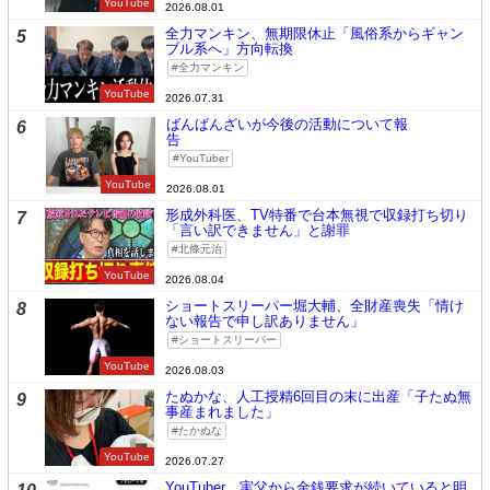
YouTube
2026.08.01
全力マンキン、無期限休止「風俗系からギャン
5
ブル系へ」方向転換
全力マンキン
YouTube
2026.07.31
ばんばんざいが今後の活動について報
6
告
YouTuber
YouTube
2026.08.01
形成外科医、TV特番で台本無視で収録打ち切り
7
「言い訳できません」と謝罪
北條元治
YouTube
2026.08.04
ショートスリーパー堀大輔、全財産喪失「情け
8
ない報告で申し訳ありません」
ショートスリーパー
YouTube
2026.08.03
たぬかな、人工授精6回目の末に出産「子たぬ無
9
事産まれました」
たかぬな
YouTube
2026.07.27
YouTuber、実父から金銭要求が続いていると明