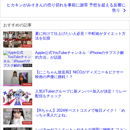
ヒカキンがみそきんの売り切れを事前に謝罪 予想を超える反響に
焦り
おすすめの記事
夏に向けて仕上げたい人必見！中町綾がダイエット方
法を伝授
YouTube
Apple公式YouTubeチャンネル「iPhoneのサブスク解
約方法」が話題
エンタメ
【にこちゃん放送局】NICOがディズニー＆ピクサー
映画の声優に挑戦！？
YouTube
人気VTuberグループに新メンバー加入が決定！リレー
配信もチェック
YouTube
【Rちゃん】2024年ベストコスメで毎日メイク！「め
っちゃ美人だよね」
YouTube
シバターがコムドット・やまとの謝罪に物申す ファン