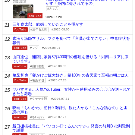
10
かす「身内に脅されてるの」
きょん
YouTube
2026.07.29
三年食太郎、結婚していたことを明かす
11
YouTube
三年食太郎
2026.08.05
素潜り漁師マサル、フグを食べて「言葉が出てこない」中毒症状を
12
報告
YouTube
フグ
2026.08.01
山口達也、湘南に家賃3万4000円の部屋を借りる「湘南エリアに来
13
ています」
YouTube
山口達也
2026.08.03
亀梨和也「卵かけご飯大好き」築100年の古民家で至福の朝ごはん
14
YouTube
亀梨和也
2026.07.26
ヤバすぎる…人気YouTuber、女性から使用済みの〇〇〇が送られて
15
きたと激怒
YouTube
タケヤキ翔
2026.07.31
映画『ちいかわ』初日9.3億円。観た人から「こんな話なの」と困
16
惑の声も
YouTube
ちいかわ
2026.07.27
新日棚橋社長に「パソコン打てるんですか」発言の前川D 批判殺到
17
で謝罪