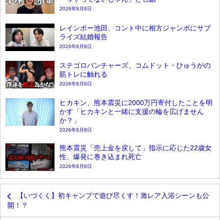
2026年8月9日
レインボー池田、コント中に相方ジャンボにサプ
ライズ結婚報告
2026年8月8日
ステゴロパンチャーズ、コムドット・ひゅうがの
筋トレに触れる
2026年8月8日
ヒカキン、熊本震災に2000万円寄付したことを明
かす「ヒカキンと一緒に支援の輪を広げません
か？」
2026年8月8日
熊本震災「売上金を戻して」指示に応じた22歳女
性、爆発に巻き込まれ死亡
2026年8月8日
【いづくく】初キャンプで遊び尽くす！激レア入浴シーンも公
開！？