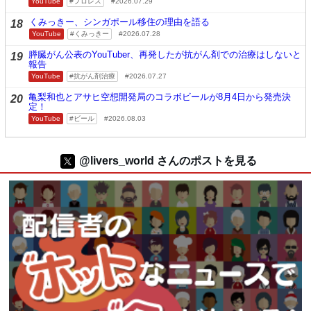
YouTube
プロレス
2026.07.29
くみっきー、シンガポール移住の理由を語る
18
YouTube
くみっきー
2026.07.28
膵臓がん公表のYouTuber、再発したが抗がん剤での治療はしないと
19
報告
YouTube
抗がん剤治療
2026.07.27
亀梨和也とアサヒ空想開発局のコラボビールが8月4日から発売決
20
定！
YouTube
ビール
2026.08.03
@livers_world さんのポストを見る