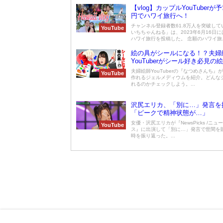
【vlog】カップルYouTuberが予
円でハワイ旅行へ！
チャンネル登録者数61.8万人を突破して
YouTube
いちちゃんねる」は、2023年6月16日
ハワイ旅行を投稿した。 念願のハワイ旅..
絵の具がシールになる！？夫婦
YouTuberがシール好き必見の
紹介している
夫婦絵師YouTuberの『なつめさんち』
YouTube
作れるジェルメディウムを紹介。どんな
れるのかチェックしよう。...
沢尻エリカ、「別に…」発言を
「ピークで精神状態が…」
女優・沢尻エリカが『NewsPicks /ニュ
YouTube
ス』に出演して「別に…」発言で世間を
時を振り返った。...