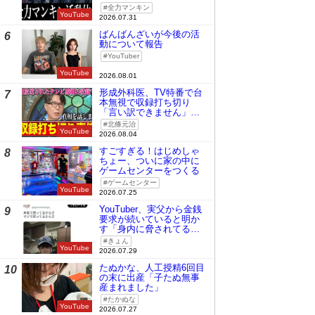
全力マンキン
YouTube
2026.07.31
ばんばんざいが今後の活
6
動について報告
YouTuber
YouTube
2026.08.01
形成外科医、TV特番で台
7
本無視で収録打ち切り
「言い訳できません」と
謝罪
北條元治
YouTube
2026.08.04
すごすぎる！はじめしゃ
8
ちょー、ついに家の中に
ゲームセンターをつくる
ゲームセンター
YouTube
2026.07.25
YouTuber、実父から金銭
9
要求が続いていると明か
す「身内に脅されてる
の」
きょん
YouTube
2026.07.29
たぬかな、人工授精6回目
10
の末に出産「子たぬ無事
産まれました」
たかぬな
YouTube
2026.07.27