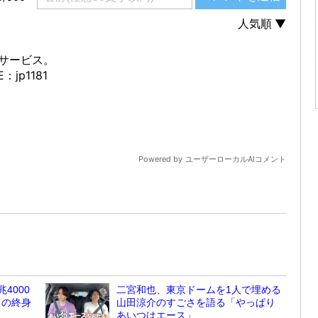
4000
二宮和也、東京ドームを1人で埋める
しの終身
山田涼介のすごさを語る「やっぱり
あいつはエース」