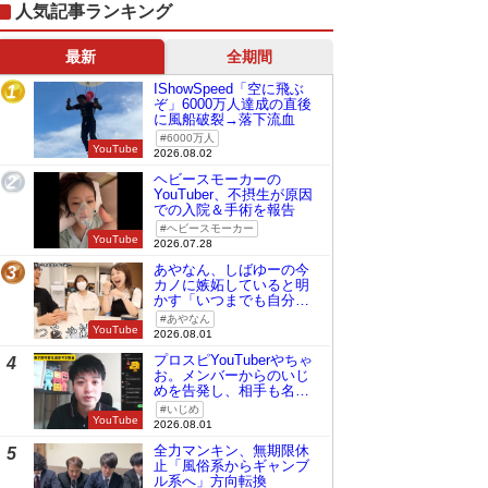
人気記事ランキング
最新
全期間
IShowSpeed「空に飛ぶ
1
ぞ」6000万人達成の直後
に風船破裂→落下流血
6000万人
YouTube
2026.08.02
ヘビースモーカーの
2
YouTuber、不摂生が原因
での入院＆手術を報告
ヘビースモーカー
YouTube
2026.07.28
あやなん、しばゆーの今
3
カノに嫉妬していると明
かす「いつまでも自分の
ものみたいに…」
あやなん
YouTube
2026.08.01
プロスピYouTuberやちゃ
4
お。メンバーからのいじ
めを告発し、相手も名指
しで批判
いじめ
YouTube
2026.08.01
全力マンキン、無期限休
5
止「風俗系からギャンブ
ル系へ」方向転換