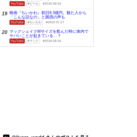
YouTube
ビール
2026.08.03
映画『ちいかわ』初日9.3億円。観た人から
19
「こんな話なの」と困惑の声も
YouTube
ちいかわ
2026.07.27
マックシェイクMサイズを飲んだ時に体内で
20
ヤバいことが起きている…？
YouTube
マック
2026.08.04