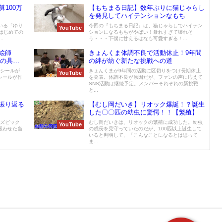
算100万
【もちまる日記】数年ぶりに猫じゃらし
を発見してハイテンションなもち
いる「ゆり
今回の『もちまる日記』は、猫じゃらしでハイテン
YouTube
にはじめての
ションになるもちがやばい！暴れすぎて壊れそ
.
う・・・下僕に甘えるはなも可愛すぎる！...
絵師
きょんくま体調不良で活動休止！9年間
絵の具を
の絆が紡ぐ新たな挑戦への道
がシールが
きょんくまが9年間の活動に区切りをつけ長期休止
YouTube
シールが作
を発表。体調不良が原因だが、ファンの声に応えて
SNS活動は継続予定。メンバーそれぞれの新挑戦
と...
振り返る
【むし岡だいき】リオック爆誕！？誕生
した〇〇匹の幼虫に驚愕！！【繁殖】
ーズピック
むし岡だいきは、リオックの繁殖に成功した。幼虫
YouTube
賑わせた当
の成長を見守っていたのだが、100匹以上誕生して
いると判明して、「こんなことになるとは思って
ま...