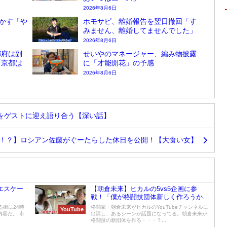
2026年8月6日
かす「や
ホモサピ、離婚報告を翌日撤回「す
みません、離婚してませんでした」
2026年8月6日
都府は副
せいやのマネージャー、編み物披露
「京都は
に「才能開花」の予感
2026年8月6日
をゲストに迎え語り合う【深い話】
！？】ロシアン佐藤がぐーたらした休日を公開！【大食い女】
らエスケー
【朝倉未来】ヒカルの5vs5企画に参
戦！「僕が格闘技団体新しく作ろうか
な」
る街に24時
格闘家・朝倉未来がヒカルのYouTubeチャンネルに
YouTube
容だ。 市
出演し、あるシーンが話題になってる。朝倉未来が
格闘技の新団体を作る・・・？...