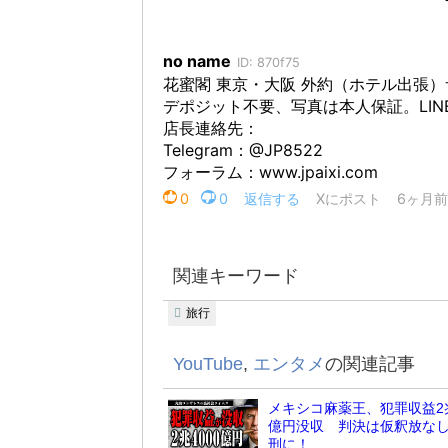
関連キーワード
旅行
YouTube
,
エンタメ
の関連記事
メキシコ麻薬王、犯罪収益2兆
億円没収 判決は仮釈放な
刑に！