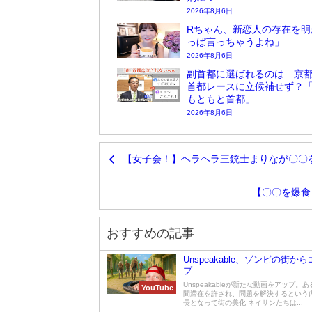
2026年8月6日
Rちゃん、新恋人の存在を明
っぱ言っちゃうよね」
2026年8月6日
副首都に選ばれるのは…京
首都レースに立候補せず？
もともと首都」
2026年8月6日
【女子会！】ヘラヘラ三銃士まりなが〇〇
【〇〇を爆食
おすすめの記事
Unspeakable、ゾンビの街か
プ
Unspeakableが新たな動画をアップ。あ
YouTube
間滞在を許され、問題を解決するという内
長となって街の美化 ネイサンたちは...