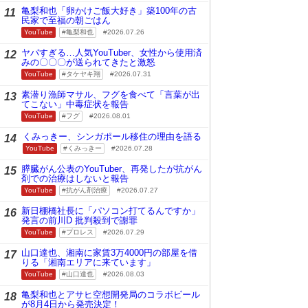
亀梨和也「卵かけご飯大好き」築100年の古
11
民家で至福の朝ごはん
YouTube
亀梨和也
2026.07.26
ヤバすぎる…人気YouTuber、女性から使用済
12
みの〇〇〇が送られてきたと激怒
YouTube
タケヤキ翔
2026.07.31
素潜り漁師マサル、フグを食べて「言葉が出
13
てこない」中毒症状を報告
YouTube
フグ
2026.08.01
くみっきー、シンガポール移住の理由を語る
14
YouTube
くみっきー
2026.07.28
膵臓がん公表のYouTuber、再発したが抗がん
15
剤での治療はしないと報告
YouTube
抗がん剤治療
2026.07.27
新日棚橋社長に「パソコン打てるんですか」
16
発言の前川D 批判殺到で謝罪
YouTube
プロレス
2026.07.29
山口達也、湘南に家賃3万4000円の部屋を借
17
りる「湘南エリアに来ています」
YouTube
山口達也
2026.08.03
亀梨和也とアサヒ空想開発局のコラボビール
18
が8月4日から発売決定！