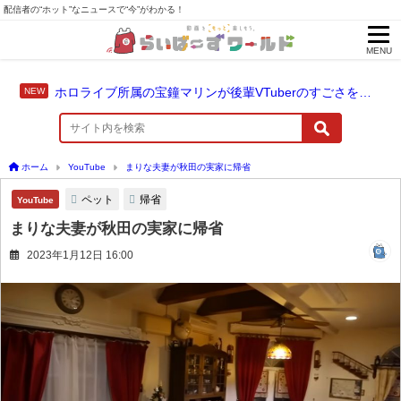
配信者の“ホット”なニュースで“今”がわかる！
MENU
ホロライブ所属の宝鐘マリンが後輩VTuberのすごさを語る「自分のすごさに気づいてない」
ホーム
YouTube
まりな夫妻が秋田の実家に帰省
ペット
帰省
YouTube
まりな夫妻が秋田の実家に帰省
2023年1月12日 16:00