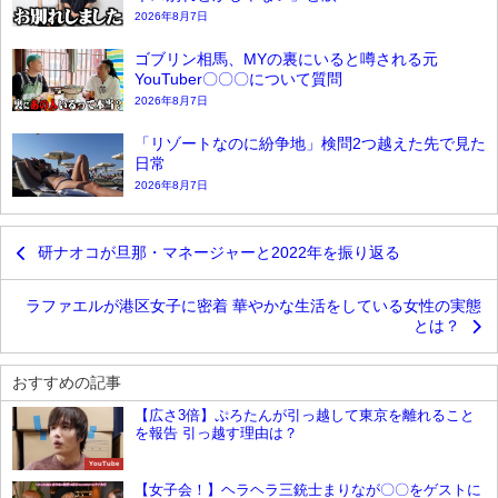
2026年8月7日
ゴブリン相馬、MYの裏にいると噂される元
YouTuber〇〇〇について質問
2026年8月7日
「リゾートなのに紛争地」検問2つ越えた先で見た
日常
2026年8月7日
研ナオコが旦那・マネージャーと2022年を振り返る
ラファエルが港区女子に密着 華やかな生活をしている女性の実態
とは？
おすすめの記事
【広さ3倍】ぷろたんが引っ越して東京を離れること
を報告 引っ越す理由は？
YouTube
【女子会！】ヘラヘラ三銃士まりなが〇〇をゲストに