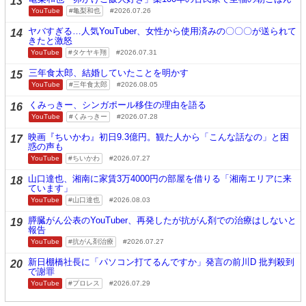
13
YouTube
亀梨和也
2026.07.26
ヤバすぎる…人気YouTuber、女性から使用済みの〇〇〇が送られて
14
きたと激怒
YouTube
タケヤキ翔
2026.07.31
三年食太郎、結婚していたことを明かす
15
YouTube
三年食太郎
2026.08.05
くみっきー、シンガポール移住の理由を語る
16
YouTube
くみっきー
2026.07.28
映画『ちいかわ』初日9.3億円。観た人から「こんな話なの」と困
17
惑の声も
YouTube
ちいかわ
2026.07.27
山口達也、湘南に家賃3万4000円の部屋を借りる「湘南エリアに来
18
ています」
YouTube
山口達也
2026.08.03
膵臓がん公表のYouTuber、再発したが抗がん剤での治療はしないと
19
報告
YouTube
抗がん剤治療
2026.07.27
新日棚橋社長に「パソコン打てるんですか」発言の前川D 批判殺到
20
で謝罪
YouTube
プロレス
2026.07.29