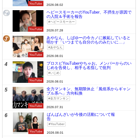
YouTube
2026.08.02
ヘビースモーカーのYouTuber、不摂生が原因で
2
の入院＆手術を報告
ヘビースモーカー
YouTube
2026.07.28
あやなん、しばゆーの今カノに嫉妬していると
3
明かす「いつまでも自分のものみたいに…」
あやなん
YouTube
2026.08.01
プロスピYouTuberやちゃお。メンバーからのい
4
じめを告発し、相手も名指しで批判
いじめ
YouTube
2026.08.01
全力マンキン、無期限休止「風俗系からギャン
5
ブル系へ」方向転換
全力マンキン
YouTube
2026.07.31
ばんばんざいが今後の活動について報
6
告
YouTuber
YouTube
2026.08.01