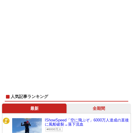
人気記事ランキング
最新
全期間
IShowSpeed「空に飛ぶぞ」6000万人達成の直後
1
に風船破裂→落下流血
6000万人