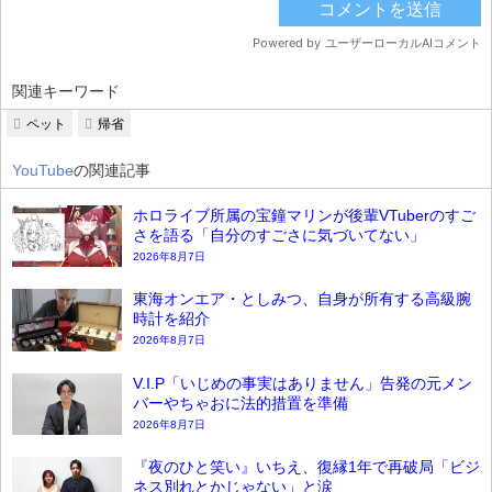
関連キーワード
ペット
帰省
YouTube
の関連記事
ホロライブ所属の宝鐘マリンが後輩VTuberのすご
さを語る「自分のすごさに気づいてない」
2026年8月7日
東海オンエア・としみつ、自身が所有する高級腕
時計を紹介
2026年8月7日
V.I.P「いじめの事実はありません」告発の元メン
バーやちゃおに法的措置を準備
2026年8月7日
『夜のひと笑い』いちえ、復縁1年で再破局「ビジ
ネス別れとかじゃない」と涙