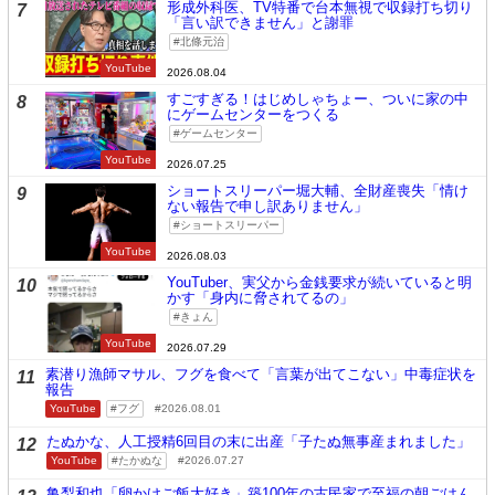
形成外科医、TV特番で台本無視で収録打ち切り
7
「言い訳できません」と謝罪
北條元治
YouTube
2026.08.04
すごすぎる！はじめしゃちょー、ついに家の中
8
にゲームセンターをつくる
ゲームセンター
YouTube
2026.07.25
ショートスリーパー堀大輔、全財産喪失「情け
9
ない報告で申し訳ありません」
ショートスリーパー
YouTube
2026.08.03
YouTuber、実父から金銭要求が続いていると明
10
かす「身内に脅されてるの」
きょん
YouTube
2026.07.29
素潜り漁師マサル、フグを食べて「言葉が出てこない」中毒症状を
11
報告
YouTube
フグ
2026.08.01
たぬかな、人工授精6回目の末に出産「子たぬ無事産まれました」
12
YouTube
たかぬな
2026.07.27
亀梨和也「卵かけご飯大好き」築100年の古民家で至福の朝ごはん