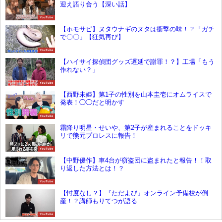
迎え語り合う【深い話】
YouTube
【ホモサピ】ヌタウナギのヌタは衝撃の味！？「ガチ
で〇〇」【狂気再び】
YouTube
【ハイサイ探偵団グッズ遅延で謝罪！？】工場「もう
作れない？」
YouTube
【西野未姫】第1子の性別を山本圭壱にオムライスで
発表！◯◯だと明かす
YouTube
霜降り明星・せいや、第2子が産まれることをドッキ
リで熊元プロレスに報告！
YouTube
【中野優作】車4台が窃盗団に盗まれたと報告！！取
り返した方法とは！？
YouTube
【忖度なし？】『ただよび』オンライン予備校が倒
産！？講師もりてつが語る
YouTube