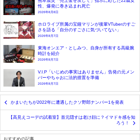
熊本震災「売上金を戻して」指示に応じた22歳女
性、爆発に巻き込まれ死亡
2026年8月8日
ホロライブ所属の宝鐘マリンが後輩VTuberのすご
さを語る「自分のすごさに気づいてない」
2026年8月7日
東海オンエア・としみつ、自身が所有する高級腕
時計を紹介
2026年8月7日
V.I.P「いじめの事実はありません」告発の元メン
バーやちゃおに法的措置を準備
2026年8月7日
かまいたちが2022年に遭遇したクソ野郎ナンバー1を発表
【高見えコーデの試着室】首元隠すは老け顔に？イマドキ感を知
ろう！
おすすめの記事