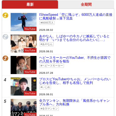
最新
全期間
IShowSpeed「空に飛ぶぞ」6000万人達成の直後
1
に風船破裂→落下流血
6000万人
YouTube
2026.08.02
あやなん、しばゆーの今カノに嫉妬していると
2
明かす「いつまでも自分のものみたいに…」
あやなん
YouTube
2026.08.01
ヘビースモーカーのYouTuber、不摂生が原因で
3
の入院＆手術を報告
ヘビースモーカー
YouTube
2026.07.28
プロスピYouTuberやちゃお。メンバーからのい
4
じめを告発し、相手も名指しで批判
いじめ
YouTube
2026.08.01
全力マンキン、無期限休止「風俗系からギャン
5
ブル系へ」方向転換
全力マンキン
YouTube
2026.07.31