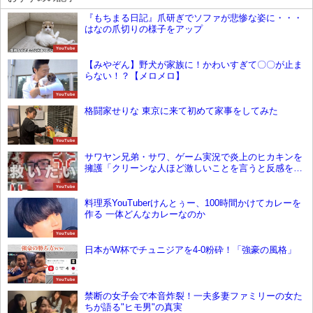
『もちまる日記』爪研ぎでソファが悲惨な姿に・・・
はなの爪切りの様子をアップ
YouTube
【みやぞん】野犬が家族に！かわいすぎて〇〇が止ま
らない！？【メロメロ】
YouTube
格闘家せりな 東京に来て初めて家事をしてみた
YouTube
サワヤン兄弟・サワ、ゲーム実況で炎上のヒカキンを
擁護「クリーンな人ほど激しいことを言うと反感を食
らう」
YouTube
料理系YouTuberけんとぅー、100時間かけてカレーを
作る 一体どんなカレーなのか
YouTube
日本がW杯でチュニジアを4-0粉砕！「強豪の風格」
YouTube
禁断の女子会で本音炸裂！一夫多妻ファミリーの女た
ちが語る"ヒモ男"の真実