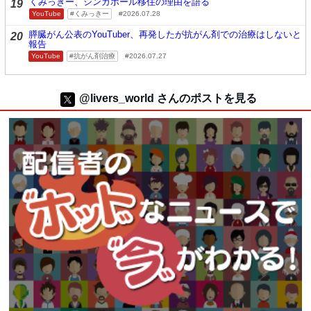
くみっきー、シンガポール移住の理由を語る
19
YouTube
くみっきー
2026.07.28
膵臓がん公表のYouTuber、再発したが抗がん剤での治療はしないと
20
報告
YouTube
抗がん剤治療
2026.07.27
@livers_world さんのポストを見る