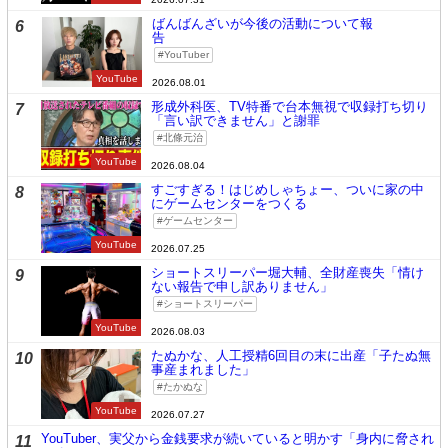
ばんばんざいが今後の活動について報
6
告
YouTuber
YouTube
2026.08.01
形成外科医、TV特番で台本無視で収録打ち切り
7
「言い訳できません」と謝罪
北條元治
YouTube
2026.08.04
すごすぎる！はじめしゃちょー、ついに家の中
8
にゲームセンターをつくる
ゲームセンター
YouTube
2026.07.25
ショートスリーパー堀大輔、全財産喪失「情け
9
ない報告で申し訳ありません」
ショートスリーパー
YouTube
2026.08.03
たぬかな、人工授精6回目の末に出産「子たぬ無
10
事産まれました」
たかぬな
YouTube
2026.07.27
YouTuber、実父から金銭要求が続いていると明かす「身内に脅され
11