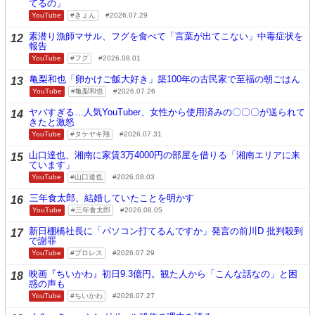
てるの」
YouTube
きょん
2026.07.29
素潜り漁師マサル、フグを食べて「言葉が出てこない」中毒症状を
12
報告
YouTube
フグ
2026.08.01
亀梨和也「卵かけご飯大好き」築100年の古民家で至福の朝ごはん
13
YouTube
亀梨和也
2026.07.26
ヤバすぎる…人気YouTuber、女性から使用済みの〇〇〇が送られて
14
きたと激怒
YouTube
タケヤキ翔
2026.07.31
山口達也、湘南に家賃3万4000円の部屋を借りる「湘南エリアに来
15
ています」
YouTube
山口達也
2026.08.03
三年食太郎、結婚していたことを明かす
16
YouTube
三年食太郎
2026.08.05
新日棚橋社長に「パソコン打てるんですか」発言の前川D 批判殺到
17
で謝罪
YouTube
プロレス
2026.07.29
映画『ちいかわ』初日9.3億円。観た人から「こんな話なの」と困
18
惑の声も
YouTube
ちいかわ
2026.07.27