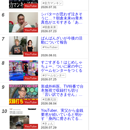
全力マンキン
YouTube
2026.07.31
シバターが思わず泣きそ
6
うに…？朝倉未来vs青木
真也がエモすぎる「あの
時の桜庭和志は今の青木
朝倉未来
真也」
YouTube
2026.07.23
ばんばんざいが今後の活
7
動について報告
YouTuber
YouTube
2026.08.01
すごすぎる！はじめしゃ
8
ちょー、ついに家の中に
ゲームセンターをつくる
ゲームセンター
YouTube
2026.07.25
形成外科医、TV特番で台
9
本無視で収録打ち切り
「言い訳できません」と
謝罪
北條元治
YouTube
2026.08.04
YouTuber、実父から金銭
10
要求が続いていると明か
す「身内に脅されてる
の」
きょん
YouTube
2026.07.29