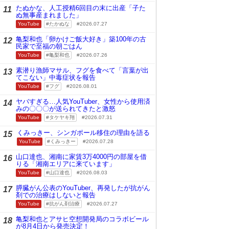
たぬかな、人工授精6回目の末に出産「子た
11
ぬ無事産まれました」
YouTube
たかぬな
2026.07.27
亀梨和也「卵かけご飯大好き」築100年の古
12
民家で至福の朝ごはん
YouTube
亀梨和也
2026.07.26
素潜り漁師マサル、フグを食べて「言葉が出
13
てこない」中毒症状を報告
YouTube
フグ
2026.08.01
ヤバすぎる…人気YouTuber、女性から使用済
14
みの〇〇〇が送られてきたと激怒
YouTube
タケヤキ翔
2026.07.31
くみっきー、シンガポール移住の理由を語る
15
YouTube
くみっきー
2026.07.28
山口達也、湘南に家賃3万4000円の部屋を借
16
りる「湘南エリアに来ています」
YouTube
山口達也
2026.08.03
膵臓がん公表のYouTuber、再発したが抗がん
17
剤での治療はしないと報告
YouTube
抗がん剤治療
2026.07.27
亀梨和也とアサヒ空想開発局のコラボビール
18
が8月4日から発売決定！