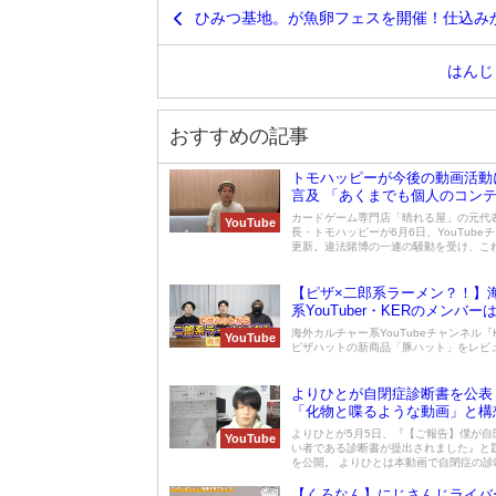
ひみつ基地。が魚卵フェスを開催！仕込み
はんじ
おすすめの記事
トモハッピーが今後の動画活動
言及 「あくまでも個人のコン
で毎日投稿継続へ
カードゲーム専門店「晴れる屋」の元代
YouTube
長・トモハッピーが6月6日、YouTube
更新。違法賭博の一連の騒動を受け、これか
【ピザ×二郎系ラーメン？！】
系YouTuber・KERのメンバー
ット」をどう考察するのか？
海外カルチャー系YouTubeチャンネル『
YouTube
ピザハットの新商品「豚ハット」をレビュー
よりひとが自閉症診断書を公表
「化物と喋るような動画」と構
よりひとが5月5日、『【ご報告】僕が自
YouTube
い者である診断書が提出されました』と
を公開。 よりひとは本動画で自閉症の診断
【くろなん】にじさんじライバ