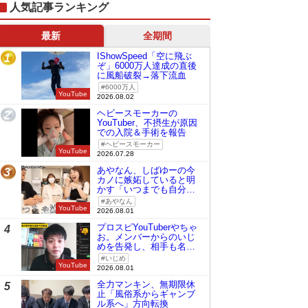
人気記事ランキング
最新
全期間
IShowSpeed「空に飛ぶ
1
ぞ」6000万人達成の直後
に風船破裂→落下流血
6000万人
YouTube
2026.08.02
ヘビースモーカーの
2
YouTuber、不摂生が原因
での入院＆手術を報告
ヘビースモーカー
YouTube
2026.07.28
あやなん、しばゆーの今
3
カノに嫉妬していると明
かす「いつまでも自分の
ものみたいに…」
あやなん
YouTube
2026.08.01
プロスピYouTuberやちゃ
4
お。メンバーからのいじ
めを告発し、相手も名指
しで批判
いじめ
YouTube
2026.08.01
全力マンキン、無期限休
5
止「風俗系からギャンブ
ル系へ」方向転換