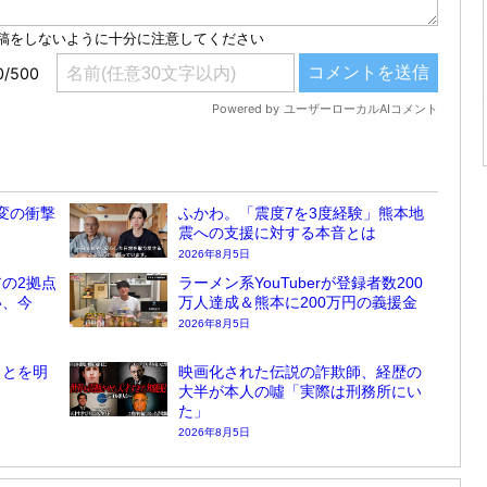
変の衝撃
ふかわ。「震度7を3度経験」熊本地
震への支援に対する本音とは
2026年8月5日
の2拠点
ラーメン系YouTuberが登録者数200
い、今
万人達成＆熊本に200万円の義援金
2026年8月5日
ことを明
映画化された伝説の詐欺師、経歴の
大半が本人の噓「実際は刑務所にい
た」
2026年8月5日