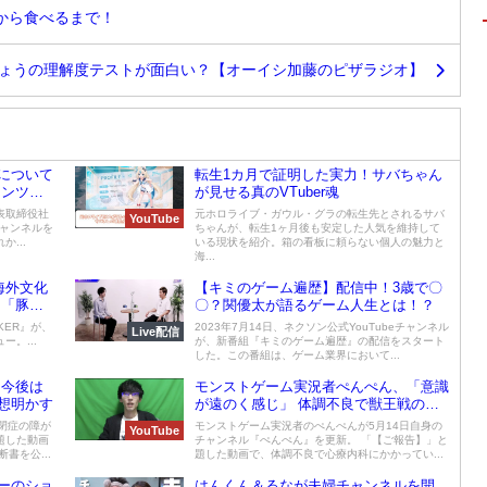
から食べるまで！
ょうの理解度テストが面白い？【オーイシ加藤のピザラジオ】
について
転生1カ月で証明した実力！サバちゃん
テンツ」
が見せる真のVTuber魂
表取締役社
元ホロライブ・ガウル・グラの転生先とされるサバ
YouTube
チャンネルを
ちゃんが、転生1ヶ月後も安定した人気を維持して
...
いる現状を紹介。箱の看板に頼らない個人の魅力と
海...
海外文化
【キミのゲーム遍歴】配信中！3歳で〇
は「豚ハ
〇？関優太が語るゲーム人生とは！？
KER』が、
2023年7月14日、ネクソン公式YouTubeチャンネル
Live配信
。...
が、新番組『キミのゲーム遍歴』の配信をスタート
した。この番組は、ゲーム業界において...
 今後は
モンストゲーム実況者ぺんぺん、「意識
想明かす
が遠のく感じ」 体調不良で獣王戦の辞
退
閉症の障が
モンストゲーム実況者のぺんぺんが5月14日自身の
YouTube
題した動画
チャンネル『ぺんぺん』を更新。 「【ご報告】」と
書を公...
題した動画で、体調不良で心療内科にかかってい...
ーのショ
はんくん＆るなが夫婦チャンネルを開