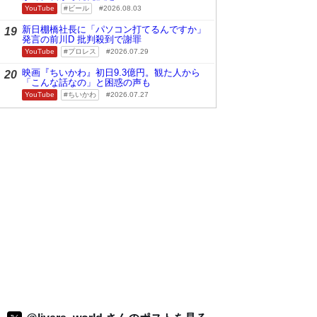
YouTube
ビール
2026.08.03
新日棚橋社長に「パソコン打てるんですか」
19
発言の前川D 批判殺到で謝罪
YouTube
プロレス
2026.07.29
映画『ちいかわ』初日9.3億円。観た人から
20
「こんな話なの」と困惑の声も
YouTube
ちいかわ
2026.07.27