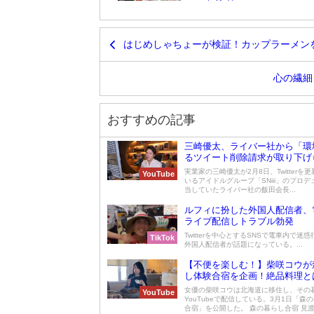
はじめしゃちょーが検証！カップラーメンを
心の繊細
おすすめの記事
三崎優太、ライバー社から「環
るツイート削除請求が取り下げ
実業家の三崎優太が2月8日、Twitterを
YouTube
いるアイドルグループ「SNiii」のプロ
当していたライバー社の飯田会長...
ルフィに扮した外国人配信者、
ライブ配信しトラブル勃発
Twitterを中心とするSNSで電車内で迷
TikTok
外国人配信者が話題になっている。...
【不便を楽しむ！】柴咲コウが
し体験合宿を企画！絶品料理と
女優の柴咲コウは北海道に移住し、その
YouTube
YouTubeで配信している。3月1日「森
合宿」を公開した。 森の暮らし合宿 見渡す