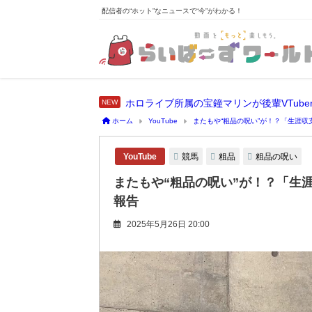
配信者の“ホット”なニュースで“今”がわかる！
ホーム
YouTube
またもや“粗品の呪い”が！？「生涯
競馬
粗品
粗品の呪い
YouTube
またもや“粗品の呪い”が！？「生
報告
2025年5月26日 20:00