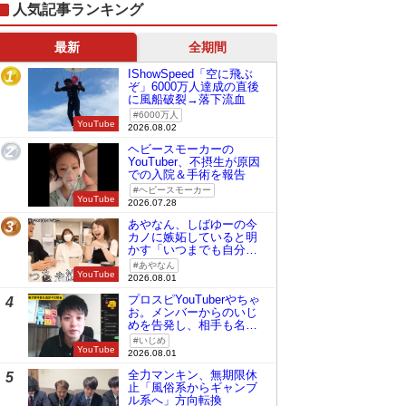
人気記事ランキング
最新
全期間
IShowSpeed「空に飛ぶ
1
ぞ」6000万人達成の直後
に風船破裂→落下流血
6000万人
YouTube
2026.08.02
ヘビースモーカーの
2
YouTuber、不摂生が原因
での入院＆手術を報告
ヘビースモーカー
YouTube
2026.07.28
あやなん、しばゆーの今
3
カノに嫉妬していると明
かす「いつまでも自分の
ものみたいに…」
あやなん
YouTube
2026.08.01
プロスピYouTuberやちゃ
4
お。メンバーからのいじ
めを告発し、相手も名指
しで批判
いじめ
YouTube
2026.08.01
全力マンキン、無期限休
5
止「風俗系からギャンブ
ル系へ」方向転換