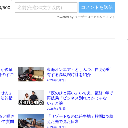
ンが後輩
東海オンエア・としみつ、自身が所
分のすご
有する高級腕時計を紹介
2026年8月7日
ません」
『夜のひと笑い』いちえ、復縁1年で
に法的措
再破局「ビジネス別れとかじゃな
い」と涙
2026年8月7日
ると噂さ
「リゾートなのに紛争地」検問2つ越
ついて質問
えた先で見た日常
2026年8月7日