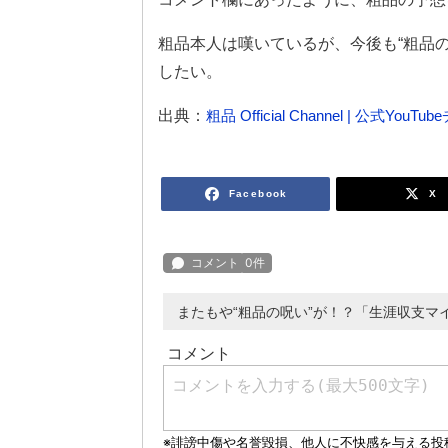
粗品本人は嘆いているが、今後も“粗品
したい。
出典：
粗品 Official Channel | 公式YouT
Facebook
X
またもや“粗品の呪い”が！？「生涯収支マ