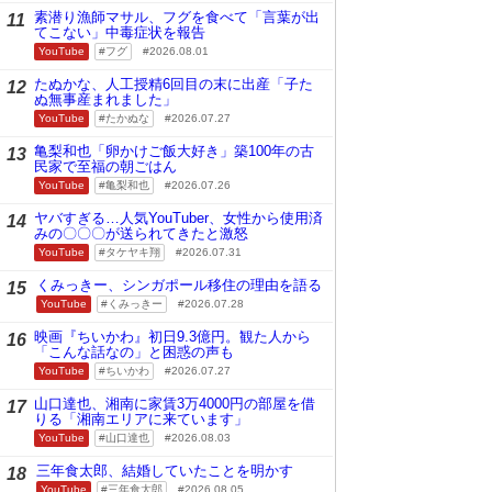
素潜り漁師マサル、フグを食べて「言葉が出
11
てこない」中毒症状を報告
YouTube
フグ
2026.08.01
たぬかな、人工授精6回目の末に出産「子た
12
ぬ無事産まれました」
YouTube
たかぬな
2026.07.27
亀梨和也「卵かけご飯大好き」築100年の古
13
民家で至福の朝ごはん
YouTube
亀梨和也
2026.07.26
ヤバすぎる…人気YouTuber、女性から使用済
14
みの〇〇〇が送られてきたと激怒
YouTube
タケヤキ翔
2026.07.31
くみっきー、シンガポール移住の理由を語る
15
YouTube
くみっきー
2026.07.28
映画『ちいかわ』初日9.3億円。観た人から
16
「こんな話なの」と困惑の声も
YouTube
ちいかわ
2026.07.27
山口達也、湘南に家賃3万4000円の部屋を借
17
りる「湘南エリアに来ています」
YouTube
山口達也
2026.08.03
三年食太郎、結婚していたことを明かす
18
YouTube
三年食太郎
2026.08.05