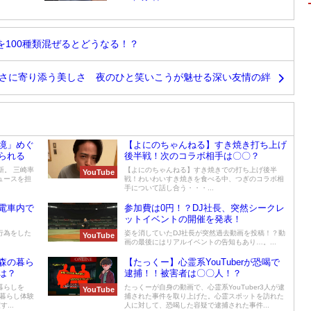
100種類混ぜるとどうなる！？
さに寄り添う美しさ 夜のひと笑いこうが魅せる深い友情の絆
境」めぐ
【よにのちゃんねる】すき焼き打ち上げ
られる
後半戦！次のコラボ相手は〇〇？
更新。 三崎率
【よにのちゃんねる】すき焼きでの打ち上げ後半
YouTube
デュースを担
戦！わいわいすき焼きを食べる中、つぎのコラボ相
手について話し合う・・・...
電車内で
参加費は0円！？DJ社長、突然シークレ
ットイベントの開催を発表！
惑行為をした
姿を消していたDJ社長が突然過去動画を投稿！？動
YouTube
画の最後にはリアルイベントの告知もあり…。...
森の暮ら
【たっくー】心霊系YouTuberが恐喝で
は？
逮捕！！被害者は〇〇人！？
暮らしを
たっくーが自身の動画で、心霊系YouTuber3人が逮
YouTube
の暮らし体験
捕された事件を取り上げた。心霊スポットを訪れた
...
人に対して、恐喝した容疑で逮捕された事件...