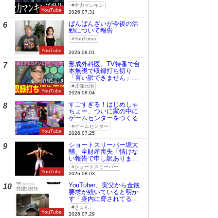
全力マンキン
YouTube
2026.07.31
ばんばんざいが今後の活
6
動について報告
YouTuber
YouTube
2026.08.01
形成外科医、TV特番で台
7
本無視で収録打ち切り
「言い訳できません」と
謝罪
北條元治
YouTube
2026.08.04
すごすぎる！はじめしゃ
8
ちょー、ついに家の中に
ゲームセンターをつくる
ゲームセンター
YouTube
2026.07.25
ショートスリーパー堀大
9
輔、全財産喪失「情けな
い報告で申し訳ありませ
ん」
ショートスリーパー
YouTube
2026.08.03
YouTuber、実父から金銭
10
要求が続いていると明か
す「身内に脅されてる
の」
きょん
YouTube
2026.07.29