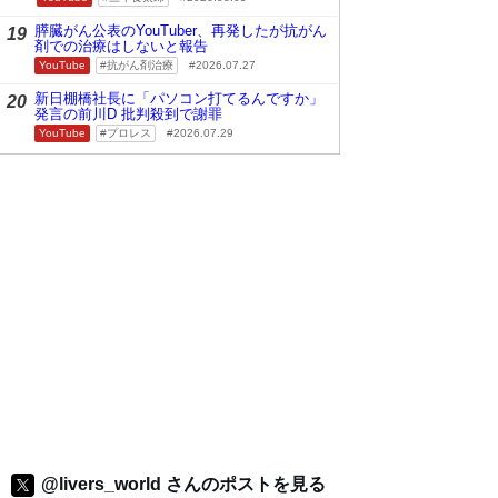
膵臓がん公表のYouTuber、再発したが抗がん
19
剤での治療はしないと報告
YouTube
抗がん剤治療
2026.07.27
新日棚橋社長に「パソコン打てるんですか」
20
発言の前川D 批判殺到で謝罪
YouTube
プロレス
2026.07.29
@livers_world さんのポストを見る