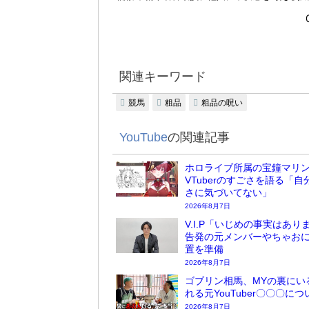
関連キーワード
競馬
粗品
粗品の呪い
YouTube
の関連記事
ホロライブ所属の宝鐘マリ
VTuberのすごさを語る「自
さに気づいてない」
2026年8月7日
V.I.P「いじめの事実はあり
告発の元メンバーやちゃお
置を準備
2026年8月7日
ゴブリン相馬、MYの裏にい
れる元YouTuber〇〇〇に
2026年8月7日