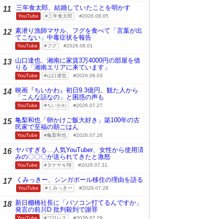
三年食太郎、結婚していたことを明かす
11
YouTube
三年食太郎
2026.08.05
素潜り漁師マサル、フグを食べて「言葉が出
12
てこない」中毒症状を報告
YouTube
フグ
2026.08.01
山口達也、湘南に家賃3万4000円の部屋を借
13
りる「湘南エリアに来ています」
YouTube
山口達也
2026.08.03
映画『ちいかわ』初日9.3億円。観た人から
14
「こんな話なの」と困惑の声も
YouTube
ちいかわ
2026.07.27
亀梨和也「卵かけご飯大好き」築100年の古
15
民家で至福の朝ごはん
YouTube
亀梨和也
2026.07.26
ヤバすぎる…人気YouTuber、女性から使用済
16
みの〇〇〇が送られてきたと激怒
YouTube
タケヤキ翔
2026.07.31
くみっきー、シンガポール移住の理由を語る
17
YouTube
くみっきー
2026.07.28
新日棚橋社長に「パソコン打てるんですか」
18
発言の前川D 批判殺到で謝罪
YouTube
プロレス
2026.07.29