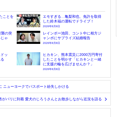
たことを
エモすぎる…亀梨和也、免許を取得
した鈴木福の運転でドライブ！
2026年8月9日
逆襲の突
レインボー池田、コント中に相方ジ
いじゃ
ャンボにサプライズ結婚報告
2026年8月8日
ムドッ
ヒカキン、熊本震災に2000万円寄付
れる
したことを明かす「ヒカキンと一緒
に支援の輪を広げませんか？」
2026年8月8日
に ニューヨークでパスポート紛失しかける
杏がパリに到着 愛犬のじろうさんとお散歩しながら近況を語る