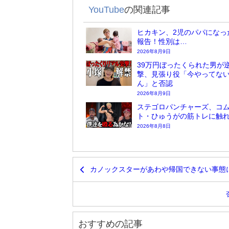
YouTube
の関連記事
ヒカキン、2児のパパになっ
報告！性別は…
2026年8月9日
39万円ぼったくられた男が
撃、見張り役「今やってな
ん」と否認
2026年8月9日
ステゴロパンチャーズ、コ
ト・ひゅうがの筋トレに触
2026年8月8日
カノックスターがあわや帰国できない事態
おすすめの記事