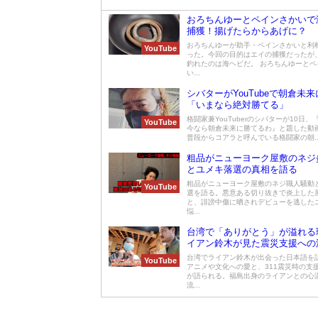
おろちんゆーとペインさかいで
捕獲！揚げたらからあげに？
おろちんゆーが助手・ペインさかいと利
YouTube
った。今回の目的はエイの捕獲だったが
釣れたのは海ヘビだ。 おろちんゆーとペ
い...
シバターがYouTubeで朝倉未
「いまなら絶対勝てる」
格闘家兼YouTuberのシバターが10日、『
YouTube
今なら朝倉未来に勝てるわ』と題した動
普段からコアラと呼んでいる格闘家の朝..
粗品がニューヨーク屋敷のネジ
とユメキ落選の真相を語る
粗品がニューヨーク屋敷のネジ職人騒動
YouTube
選を語る。悪意ある切り抜きで炎上した
と、誹謗中傷に晒されデビューを逃した
悩...
台湾で「ありがとう」が溢れる
イアン鈴木が見た震災支援への
台湾でライアン鈴木が出会った日本語を
YouTube
アニメや文化への愛と、311震災時の支
が語られる。福島出身のライアンとの心
流...