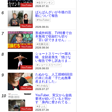
全力マンキン
YouTube
2026.07.31
ばんばんざいが今後の活
6
動について報告
YouTuber
YouTube
2026.08.01
形成外科医、TV特番で台
7
本無視で収録打ち切り
「言い訳できません」と
謝罪
北條元治
YouTube
2026.08.04
ショートスリーパー堀大
8
輔、全財産喪失「情けな
い報告で申し訳ありませ
ん」
ショートスリーパー
YouTube
2026.08.03
たぬかな、人工授精6回目
9
の末に出産「子たぬ無事
産まれました」
たかぬな
YouTube
2026.07.27
YouTuber、実父から金銭
10
要求が続いていると明か
す「身内に脅されてる
の」
きょん
YouTube
2026.07.29