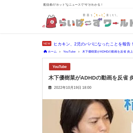
配信者の“ホット”なニュースで“今”がわかる！
ヒカキン、2児のパパになったことを報告
ホーム
YouTube
木下優樹菜がADHDの動画を反省 炎
YouTube
木下優樹菜がADHDの動画を反省
2022年10月19日 18:00