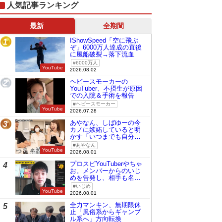
人気記事ランキング
最新
全期間
IShowSpeed「空に飛ぶ
1
ぞ」6000万人達成の直後
に風船破裂→落下流血
6000万人
YouTube
2026.08.02
ヘビースモーカーの
2
YouTuber、不摂生が原因
での入院＆手術を報告
ヘビースモーカー
YouTube
2026.07.28
あやなん、しばゆーの今
3
カノに嫉妬していると明
かす「いつまでも自分の
ものみたいに…」
あやなん
YouTube
2026.08.01
プロスピYouTuberやちゃ
4
お。メンバーからのいじ
めを告発し、相手も名指
しで批判
いじめ
YouTube
2026.08.01
全力マンキン、無期限休
5
止「風俗系からギャンブ
ル系へ」方向転換