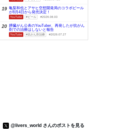
亀梨和也とアサヒ空想開発局のコラボビール
19
が8月4日から発売決定！
YouTube
ビール
2026.08.03
膵臓がん公表のYouTuber、再発したが抗がん
20
剤での治療はしないと報告
YouTube
抗がん剤治療
2026.07.27
@livers_world さんのポストを見る