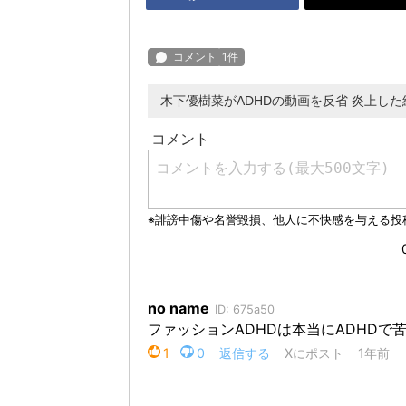
木下優樹菜がADHDの動画を反省 炎上し