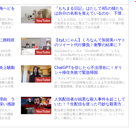
海ヘビを
『もちまる日記』はたして4匹の猫たち
は自分の名前を覚えているのか、下僕母
が呼んで検証してみた。
根川に向か
『もちまる日記』にいつも登場する猫たちは、自分
YouTube
、最終的に
の名前をきちんと覚えているのだろうか？下僕の母
インさか
が実際に呼んで検証してみた結果・・・...
来に挑戦状
【ねむにゃん】くろなんで加賀美ハヤト
のツイート代行勝負！衝撃の結果に？
2021年、
YouTubeチャンネル「ChroNoiR」に、「くろな
YouTube
画を公開。
ん」(ChroNoiRがなんかやる)の動画が投稿された。
.
今回は、叶と葛葉がにじさんじ...
炎上騒動
ChatGPTを信じたら不法滞在に！ギリ
シャ移住失敗で緊急帰国
とユメキ落
ノマドビザでギリシャへ移住した女性YouTuber
YouTube
屋敷の真意
が、ChatGPTの誤情報を信じたまま不法滞在状態に
ユメキの苦
陥り緊急帰国。罰金も入国禁止も免れた一...
理由 ラ
人気配信者が凶悪な殺人事件を起こして
深い感謝
いた！？生配信を使った巧妙な殺害方法
がヤバすぎる
話す人々。
配信者と視聴者が同じ時間を過ごす生配信を逆手に
YouTube
援への感謝
とった凶悪な殺人事件が起きていた…。たっくーが
温まる交
詳しく解説している。...