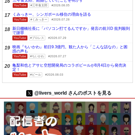
三年食太郎、結婚していたことを明かす
16
YouTube
三年食太郎
2026.08.05
くみっきー、シンガポール移住の理由を語る
17
YouTube
くみっきー
2026.07.28
新日棚橋社長に「パソコン打てるんですか」発言の前川D 批判殺到
18
で謝罪
YouTube
プロレス
2026.07.29
映画『ちいかわ』初日9.3億円。観た人から「こんな話なの」と困
19
惑の声も
YouTube
ちいかわ
2026.07.27
亀梨和也とアサヒ空想開発局のコラボビールが8月4日から発売決
20
定！
YouTube
ビール
2026.08.03
@livers_world さんのポストを見る