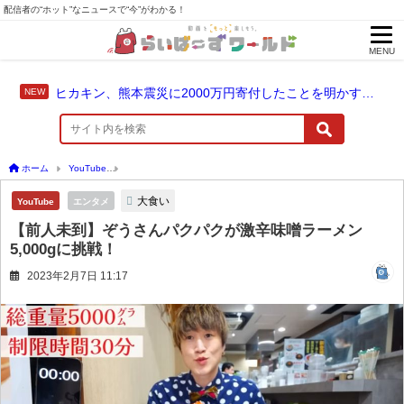
配信者の“ホット”なニュースで“今”がわかる！
MENU
ヒカキン、熊本震災に2000万円寄付したことを明かす「ヒカキンと一緒に支援の輪を広げませんか？」
ホーム
YouTube
【前人未到】ぞうさんパクパクが激辛味噌ラーメン5,000gに挑戦！
大食い
YouTube
エンタメ
【前人未到】ぞうさんパクパクが激辛味噌ラーメン
5,000gに挑戦！
2023年2月7日 11:17