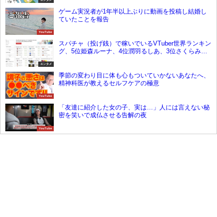
ゲーム実況者が1年半以上ぶりに動画を投稿し結婚し
ていたことを報告
YouTube
スパチャ（投げ銭）で稼いでいるVTuber世界ランキン
グ、5位姫森ルーナ、4位潤羽るしあ、3位さくらみ
こ、2位夏色まつり、1位は？【1月2週目】
エンタメ
季節の変わり目に体も心もついていかないあなたへ、
精神科医が教えるセルフケアの極意
YouTube
「友達に紹介した女の子、実は…」人には言えない秘
密を笑いで成仏させる告解の夜
YouTube