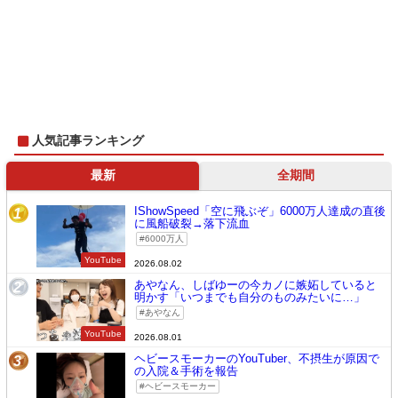
人気記事ランキング
最新
全期間
IShowSpeed「空に飛ぶぞ」6000万人達成の直後
1
に風船破裂→落下流血
6000万人
YouTube
2026.08.02
あやなん、しばゆーの今カノに嫉妬していると
2
明かす「いつまでも自分のものみたいに…」
あやなん
YouTube
2026.08.01
ヘビースモーカーのYouTuber、不摂生が原因で
3
の入院＆手術を報告
ヘビースモーカー