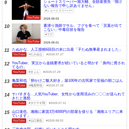
ショートスリーパー堀大輔、全財産喪失「情け
9
ない報告で申し訳ありません」
ショートスリーパー
YouTube
2026.08.03
素潜り漁師マサル、フグを食べて「言葉が出て
10
こない」中毒症状を報告
フグ
YouTube
2026.08.01
たぬかな、人工授精6回目の末に出産「子たぬ無事産まれました」
11
YouTube
たかぬな
2026.07.27
YouTuber、実父から金銭要求が続いていると明かす「身内に脅され
12
てるの」
YouTube
きょん
2026.07.29
亀梨和也「卵かけご飯大好き」築100年の古民家で至福の朝ごはん
13
YouTube
亀梨和也
2026.07.26
ヤバすぎる…人気YouTuber、女性から使用済みの〇〇〇が送られて
14
きたと激怒
YouTube
タケヤキ翔
2026.07.31
山口達也、湘南に家賃3万4000円の部屋を借りる「湘南エリアに来
15
ています」
YouTube
山口達也
2026.08.03