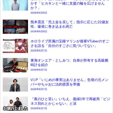
かす「ヒカキンと一緒に支援の輪を広げません
か？」
2026年8月8日
熊本震災「売上金を戻して」指示に応じた22歳女
性、爆発に巻き込まれ死亡
2026年8月8日
ホロライブ所属の宝鐘マリンが後輩VTuberのすご
さを語る「自分のすごさに気づいてない」
2026年8月7日
東海オンエア・としみつ、自身が所有する高級腕
時計を紹介
2026年8月7日
V.I.P「いじめの事実はありません」告発の元メン
バーやちゃおに法的措置を準備
2026年8月7日
『夜のひと笑い』いちえ、復縁1年で再破局「ビジ
ネス別れとかじゃない」と涙
2026年8月7日