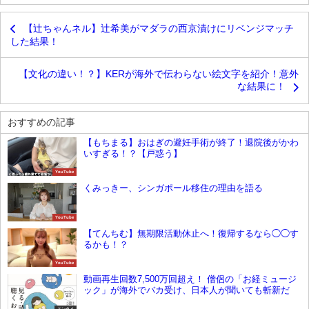
【辻ちゃんネル】辻希美がマダラの西京漬けにリベンジマッチ
した結果！
【文化の違い！？】KERが海外で伝わらない絵文字を紹介！意外
な結果に！
おすすめの記事
【もちまる】おはぎの避妊手術が終了！退院後がかわ
いすぎる！？【戸惑う】
YouTube
くみっきー、シンガポール移住の理由を語る
YouTube
【てんちむ】無期限活動休止へ！復帰するなら◯◯す
るかも！？
YouTube
動画再生回数7,500万回超え！ 僧侶の「お経ミュージ
ック」が海外でバカ受け、日本人が聞いても斬新だ
エンタメ