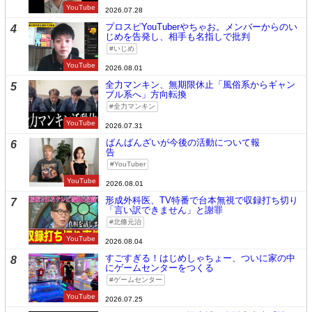
YouTube
2026.07.28
プロスピYouTuberやちゃお。メンバーからのい
4
じめを告発し、相手も名指しで批判
いじめ
YouTube
2026.08.01
全力マンキン、無期限休止「風俗系からギャン
5
ブル系へ」方向転換
全力マンキン
YouTube
2026.07.31
ばんばんざいが今後の活動について報
6
告
YouTuber
YouTube
2026.08.01
形成外科医、TV特番で台本無視で収録打ち切り
7
「言い訳できません」と謝罪
北條元治
YouTube
2026.08.04
すごすぎる！はじめしゃちょー、ついに家の中
8
にゲームセンターをつくる
ゲームセンター
YouTube
2026.07.25