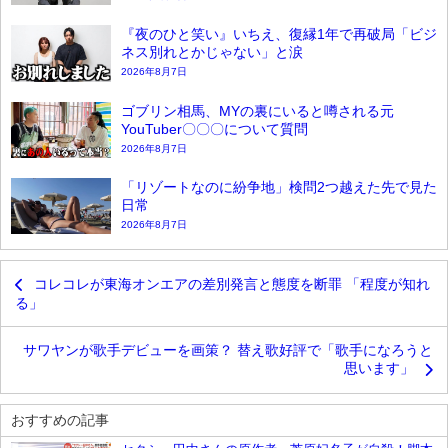
『夜のひと笑い』いちえ、復縁1年で再破局「ビジ
ネス別れとかじゃない」と涙
2026年8月7日
ゴブリン相馬、MYの裏にいると噂される元
YouTuber〇〇〇について質問
2026年8月7日
「リゾートなのに紛争地」検問2つ越えた先で見た
日常
2026年8月7日
コレコレが東海オンエアの差別発言と態度を断罪 「程度が知れ
る」
サワヤンが歌手デビューを画策？ 替え歌好評で「歌手になろうと
思います」
おすすめの記事