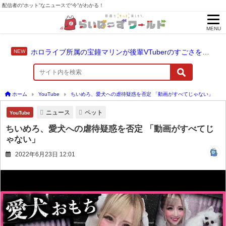
配信者の“ホット”なニュースで“今”がわかる！
MENU
ホロライブ所属の宝鐘マリンが後輩VTuberのすごさを語る「自分のすごさに気づいてない」
ホーム
YouTube
ちいめろ、愛犬への虐待疑惑を否定 「動画がすべてじゃない」
ニュース
ペット
YouTube
ちいめろ、愛犬への虐待疑惑を否定 「動画がすべてじ
ゃない」
2022年6月23日 12:01