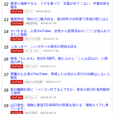
素潜り漁師マサル、フグを食べて「言葉が出てこない」中毒症状を
12
報告
YouTube
フグ
2026.08.01
亀梨和也「卵かけご飯大好き」築100年の古民家で至福の朝ごはん
13
YouTube
亀梨和也
2026.07.26
ヤバすぎる…人気YouTuber、女性から使用済みの〇〇〇が送られて
14
きたと激怒
YouTube
タケヤキ翔
2026.07.31
くみっきー、シンガポール移住の理由を語る
15
YouTube
くみっきー
2026.07.28
映画『ちいかわ』初日9.3億円。観た人から「こんな話なの」と困
16
惑の声も
YouTube
ちいかわ
2026.07.27
膵臓がん公表のYouTuber、再発したが抗がん剤での治療はしないと
17
報告
YouTube
抗がん剤治療
2026.07.27
新日棚橋社長に「パソコン打てるんですか」発言の前川D 批判殺到
18
で謝罪
YouTube
プロレス
2026.07.29
山口達也、湘南に家賃3万4000円の部屋を借りる「湘南エリアに来
19
ています」
YouTube
山口達也
2026.08.03