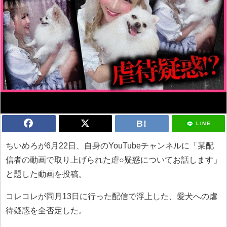
LINE
ちいめろが6月22日、自身のYouTubeチャンネルに「某配
信者の動画で取り上げられた虐○疑惑についてお話します」
と題した動画を投稿。
コレコレが同月13日に行った配信で浮上した、愛犬への虐
待疑惑を全否定した。