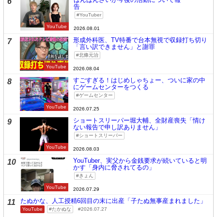
6
告
YouTuber
YouTube
2026.08.01
形成外科医、TV特番で台本無視で収録打ち切り
7
「言い訳できません」と謝罪
北條元治
YouTube
2026.08.04
すごすぎる！はじめしゃちょー、ついに家の中
8
にゲームセンターをつくる
ゲームセンター
YouTube
2026.07.25
ショートスリーパー堀大輔、全財産喪失「情け
9
ない報告で申し訳ありません」
ショートスリーパー
YouTube
2026.08.03
YouTuber、実父から金銭要求が続いていると明
10
かす「身内に脅されてるの」
きょん
YouTube
2026.07.29
たぬかな、人工授精6回目の末に出産「子たぬ無事産まれました」
11
YouTube
たかぬな
2026.07.27