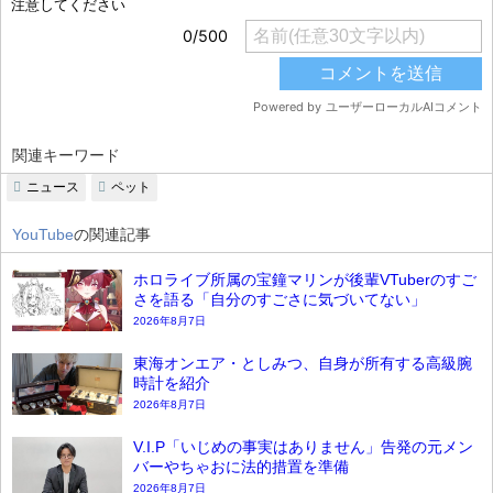
関連キーワード
ニュース
ペット
YouTube
の関連記事
ホロライブ所属の宝鐘マリンが後輩VTuberのすご
さを語る「自分のすごさに気づいてない」
2026年8月7日
東海オンエア・としみつ、自身が所有する高級腕
時計を紹介
2026年8月7日
V.I.P「いじめの事実はありません」告発の元メン
バーやちゃおに法的措置を準備
2026年8月7日