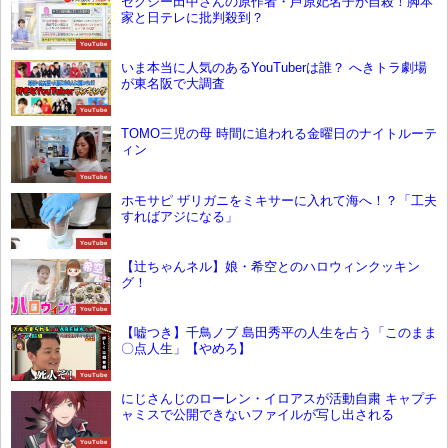
セクシー田中さんの原作者・芦原妃名子が自殺！脚本
家と日テレに批判殺到？
YouTube
いま本当に人気のあるYouTuberは誰？ へきトラ劇場
が東名阪で大調査
YouTube
TOMO三児の母 時間に追われる金曜日のナイトルーテ
ィン
YouTube
ホモサピ ザリガニをミキサーに入れて海へ！？「工夫
すればアジになる」
YouTube
【辻ちゃんネル】娘・希空とのハロウィンクッキン
グ！
YouTube
【嘘つき】千鳥ノブ 島田秀平の人生を占う「このまま
〇点人生」【やめろ】
YouTube
にじさんじのローレン・イロアスが活動自粛 キャプチ
ャミスで公開できないファイルが写し出される
YouTube