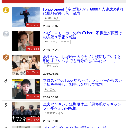
IShowSpeed「空に飛ぶぞ」6000万人達成の直後
1
に風船破裂→落下流血
6000万人
YouTube
2026.08.02
ヘビースモーカーのYouTuber、不摂生が原因で
2
の入院＆手術を報告
ヘビースモーカー
YouTube
2026.07.28
あやなん、しばゆーの今カノに嫉妬していると
3
明かす「いつまでも自分のものみたいに…」
あやなん
YouTube
2026.08.01
プロスピYouTuberやちゃお。メンバーからのい
4
じめを告発し、相手も名指しで批判
いじめ
YouTube
2026.08.01
全力マンキン、無期限休止「風俗系からギャン
5
ブル系へ」方向転換
全力マンキン
YouTube
2026.07.31
ばんばんざいが今後の活動について報