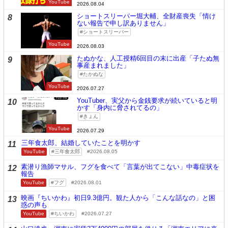
YouTube
2026.08.04
ショートスリーパー堀大輔、全財産喪失「情け
8
ない報告で申し訳ありません」
ショートスリーパー
YouTube
2026.08.03
たぬかな、人工授精6回目の末に出産「子たぬ無
9
事産まれました」
たかぬな
YouTube
2026.07.27
YouTuber、実父から金銭要求が続いていると明
10
かす「身内に脅されてるの」
きょん
YouTube
2026.07.29
三年食太郎、結婚していたことを明かす
11
YouTube
三年食太郎
2026.08.05
素潜り漁師マサル、フグを食べて「言葉が出てこない」中毒症状を
12
報告
YouTube
フグ
2026.08.01
映画『ちいかわ』初日9.3億円。観た人から「こんな話なの」と困
13
惑の声も
YouTube
ちいかわ
2026.07.27