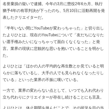
名誉棄損の疑いで逮捕。今年の3月に懲役2年6カ月、執行
猶予4年の有罪判決が下ったのち、5月10日に活動再開を発
表したクリエイターだ。
「半年いない間にYouTubeが変わっちゃった」と切り出し
たよりひとは、現在のYouTubeについて「友だちになりた
い選手権みたいになっちゃって面白くなくなった」と発
言。業界の現状に悲観的な思いを抱いていることを明かし
た。
よりひとは「ほかの人の平均的な再生数とか見ていると明
らかに落ちているし、大手の人でも見られなくなったりし
ている」といった業界の不振に嘆いている。
一方で、業界の変わらない点として、いつでも入れ代わり
立ち代わりにクリエイターが存在し続けることにも言及。
よりひとは、休止期間を挟んだことで、その状況を目の当