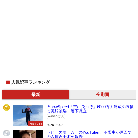
人気記事ランキング
最新
全期間
IShowSpeed「空に飛ぶぞ」6000万人達成の直後
1
に風船破裂→落下流血
6000万人
YouTube
2026.08.02
ヘビースモーカーのYouTuber、不摂生が原因で
2
の入院＆手術を報告