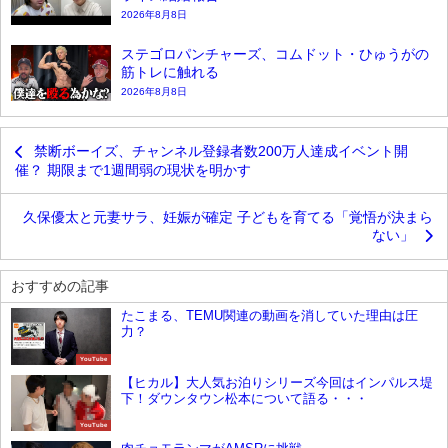
2026年8月8日
ステゴロパンチャーズ、コムドット・ひゅうがの
筋トレに触れる
2026年8月8日
禁断ボーイズ、チャンネル登録者数200万人達成イベント開
催？ 期限まで1週間弱の現状を明かす
久保優太と元妻サラ、妊娠が確定 子どもを育てる「覚悟が決まら
ない」
おすすめの記事
たこまる、TEMU関連の動画を消していた理由は圧
力？
YouTube
【ヒカル】大人気お泊りシリーズ今回はインパルス堤
下！ダウンタウン松本について語る・・・
YouTube