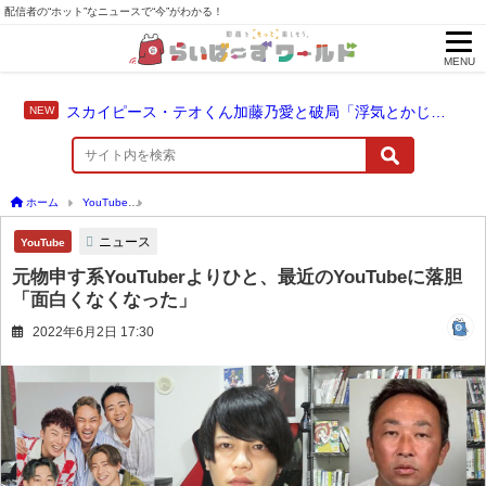
配信者の“ホット”なニュースで“今”がわかる！
MENU
スカイピース・テオくん加藤乃愛と破局「浮気とかじゃない」配信中に激白
ホーム
YouTube
元物申す系YouTuberよりひと、最近のYouTubeに落胆 「面白くな
ニュース
YouTube
元物申す系YouTuberよりひと、最近のYouTubeに落胆
「面白くなくなった」
2022年6月2日 17:30