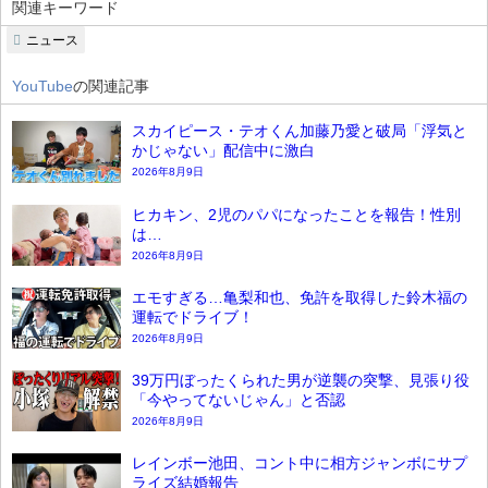
関連キーワード
ニュース
YouTube
の関連記事
スカイピース・テオくん加藤乃愛と破局「浮気と
かじゃない」配信中に激白
2026年8月9日
ヒカキン、2児のパパになったことを報告！性別
は…
2026年8月9日
エモすぎる…亀梨和也、免許を取得した鈴木福の
運転でドライブ！
2026年8月9日
39万円ぼったくられた男が逆襲の突撃、見張り役
「今やってないじゃん」と否認
2026年8月9日
レインボー池田、コント中に相方ジャンボにサプ
ライズ結婚報告