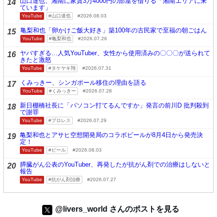
山口達也、湘南に家賃3万4000円の部屋を借りる「湘南エリアに来
14
ています」
YouTube
山口達也
2026.08.03
亀梨和也「卵かけご飯大好き」築100年の古民家で至福の朝ごはん
15
YouTube
亀梨和也
2026.07.26
ヤバすぎる…人気YouTuber、女性から使用済みの〇〇〇が送られて
16
きたと激怒
YouTube
タケヤキ翔
2026.07.31
くみっきー、シンガポール移住の理由を語る
17
YouTube
くみっきー
2026.07.28
新日棚橋社長に「パソコン打てるんですか」発言の前川D 批判殺到
18
で謝罪
YouTube
プロレス
2026.07.29
亀梨和也とアサヒ空想開発局のコラボビールが8月4日から発売決
19
定！
YouTube
ビール
2026.08.03
膵臓がん公表のYouTuber、再発したが抗がん剤での治療はしないと
20
報告
YouTube
抗がん剤治療
2026.07.27
@livers_world さんのポストを見る