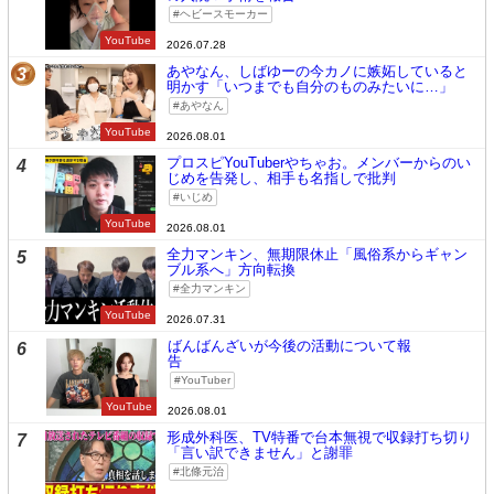
ヘビースモーカー
YouTube
2026.07.28
あやなん、しばゆーの今カノに嫉妬していると
3
明かす「いつまでも自分のものみたいに…」
あやなん
YouTube
2026.08.01
プロスピYouTuberやちゃお。メンバーからのい
4
じめを告発し、相手も名指しで批判
いじめ
YouTube
2026.08.01
全力マンキン、無期限休止「風俗系からギャン
5
ブル系へ」方向転換
全力マンキン
YouTube
2026.07.31
ばんばんざいが今後の活動について報
6
告
YouTuber
YouTube
2026.08.01
形成外科医、TV特番で台本無視で収録打ち切り
7
「言い訳できません」と謝罪
北條元治