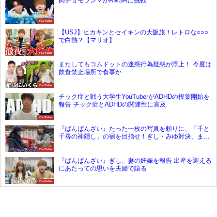
肉チョモランマがAMSRに挑戦
YouTube
【USJ】ヒカキンとセイキンの大阪旅！レトロな○○○
で白熱？【マリオ】
YouTube
またしてもコムドットの迷惑行為疑惑が浮上！ 今度は
飲食禁止場所で食事か
YouTube
チック症と戦う大学生YouTuberがADHDの投薬開始を
報告 チック症とADHDの関連性に言及
YouTube
『ばんばんざい』たった一枚の写真を頼りに、「千と
千尋の神隠し」の宿を目指せ！ぎし・みゆ対決、まさ
かの視聴者と遭遇？！
YouTube
『ばんばんざい』ぎし、妻の妊娠を報告 出産を迎える
にあたっての思いを夫婦で語る
YouTube