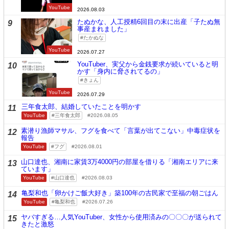
YouTube
2026.08.03
たぬかな、人工授精6回目の末に出産「子たぬ無
9
事産まれました」
たかぬな
YouTube
2026.07.27
YouTuber、実父から金銭要求が続いていると明
10
かす「身内に脅されてるの」
きょん
YouTube
2026.07.29
三年食太郎、結婚していたことを明かす
11
YouTube
三年食太郎
2026.08.05
素潜り漁師マサル、フグを食べて「言葉が出てこない」中毒症状を
12
報告
YouTube
フグ
2026.08.01
山口達也、湘南に家賃3万4000円の部屋を借りる「湘南エリアに来
13
ています」
YouTube
山口達也
2026.08.03
亀梨和也「卵かけご飯大好き」築100年の古民家で至福の朝ごはん
14
YouTube
亀梨和也
2026.07.26
ヤバすぎる…人気YouTuber、女性から使用済みの〇〇〇が送られて
15
きたと激怒