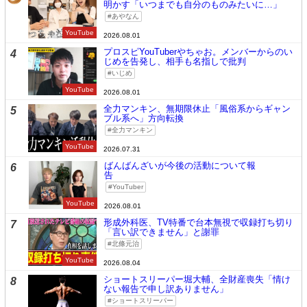
明かす「いつまでも自分のものみたいに…」
あやなん
YouTube
2026.08.01
プロスピYouTuberやちゃお。メンバーからのい
4
じめを告発し、相手も名指しで批判
いじめ
YouTube
2026.08.01
全力マンキン、無期限休止「風俗系からギャン
5
ブル系へ」方向転換
全力マンキン
YouTube
2026.07.31
ばんばんざいが今後の活動について報
6
告
YouTuber
YouTube
2026.08.01
形成外科医、TV特番で台本無視で収録打ち切り
7
「言い訳できません」と謝罪
北條元治
YouTube
2026.08.04
ショートスリーパー堀大輔、全財産喪失「情け
8
ない報告で申し訳ありません」
ショートスリーパー