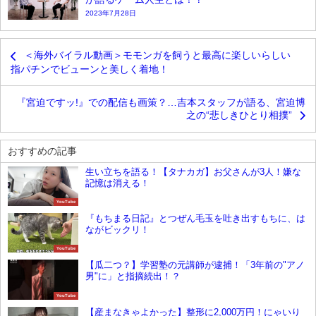
2023年7月28日
＜海外バイラル動画＞モモンガを飼うと最高に楽しいらしい
指パチンでビューンと美しく着地！
『宮迫ですッ!』での配信も画策？…吉本スタッフが語る、宮迫博
之の“悲しきひとり相撲”
おすすめの記事
生い立ちを語る！【タナカガ】お父さんが3人！嫌な
記憶は消える！
YouTube
『もちまる日記』とつぜん毛玉を吐き出すもちに、は
ながビックリ！
YouTube
【瓜二つ？】学習塾の元講師が逮捕！「3年前の"アノ
男"に」と指摘続出！？
YouTube
【産まなきゃよかった】整形に2,000万円！にゃいり