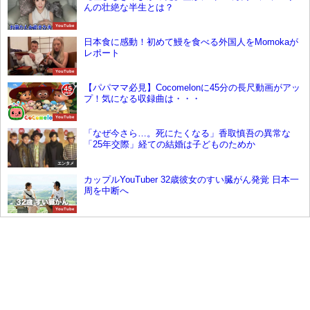
んの壮絶な半生とは？
YouTube
日本食に感動！初めて鰻を食べる外国人をMomokaが
レポート
YouTube
【パパママ必見】Cocomelonに45分の長尺動画がアッ
プ！気になる収録曲は・・・
YouTube
「なぜ今さら…。死にたくなる」香取慎吾の異常な
「25年交際」経ての結婚は子どものためか
エンタメ
カップルYouTuber 32歳彼女のすい臓がん発覚 日本一
周を中断へ
YouTube