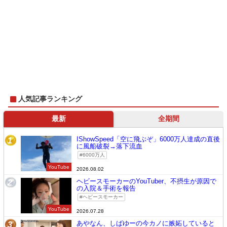
人気記事ランキング
最新
全期間
IShowSpeed「空に飛ぶぞ」6000万人達成の直後
1
に風船破裂→落下流血
6000万人
YouTube
2026.08.02
ヘビースモーカーのYouTuber、不摂生が原因で
2
の入院＆手術を報告
ヘビースモーカー
YouTube
2026.07.28
あやなん、しばゆーの今カノに嫉妬していると
3