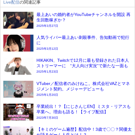
Live配信
の関連記事
最上あいの婚約者がYouTubeチャンネルを開設 再
生回数稼ぎか？
2025年3月27日
人気ライバー最上あい刺殺事件、告知動画で犯行
に
2025年3月12日
HIKAKIN、Twitchで12月に最も登録された日本人
ストリーマーに “大人向け実況”で新たな一面も
2025年1月23日
VTuber／配信者のみけねこ。株式会社VAZとマネ
ジメント契約。メジャーデビューも
2025年1月20日
卒業続出！？【にじさんじEN】ミスタ・リアスも
卒業へ。理由も語る！【ライブ配信】
2023年7月30日
【キミのゲーム遍歴】配信中！3歳で〇〇？関優太
が語るゲーム人生とは！？