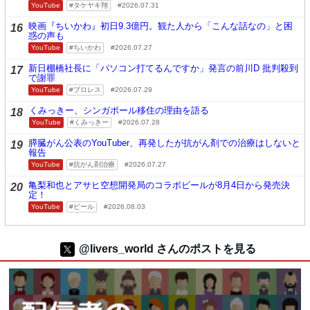
YouTube
タケヤキ翔
2026.07.31
映画『ちいかわ』初日9.3億円。観た人から「こんな話なの」と困
16
惑の声も
YouTube
ちいかわ
2026.07.27
新日棚橋社長に「パソコン打てるんですか」発言の前川D 批判殺到
17
で謝罪
YouTube
プロレス
2026.07.29
くみっきー、シンガポール移住の理由を語る
18
YouTube
くみっきー
2026.07.28
膵臓がん公表のYouTuber、再発したが抗がん剤での治療はしないと
19
報告
YouTube
抗がん剤治療
2026.07.27
亀梨和也とアサヒ空想開発局のコラボビールが8月4日から発売決
20
定！
YouTube
ビール
2026.08.03
@livers_world さんのポストを見る