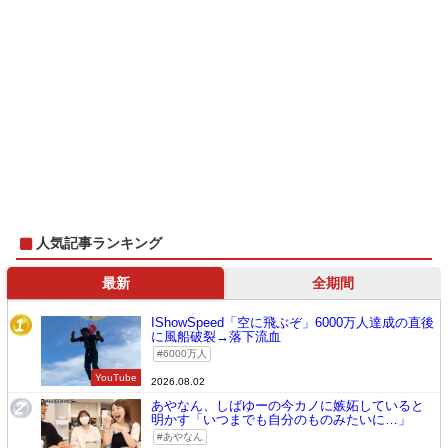
人気記事ランキング
最新
全期間
IShowSpeed「空に飛ぶぞ」6000万人達成の直後
1
に風船破裂→落下流血
6000万人
YouTube
2026.08.02
あやなん、しばゆーの今カノに嫉妬していると
2
明かす「いつまでも自分のものみたいに…」
あやなん