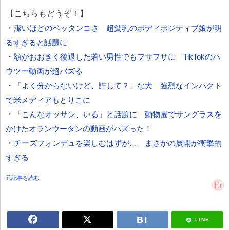
【こちらもどうぞ！】
・
潔いほどのペッタンコさ 超貧乳のボディポジティブ娘が明
るすぎると話題に
・
額がおおきく後退した若い男性でもフサフサに TikTokのハ
ウツー動画が超バズる
・
「よく分からないけど、許して？」な犬 強烈なインパクト
で米メディアもとりこに
・
「こんなオッサン、いる」と話題に 動物園でサングラスを
かけたオランウータンの動画がバズった！
・
チーズフォンデュを楽しむはずが… まさかの展開が衝撃的
すぎる
元記事を読む
LINE