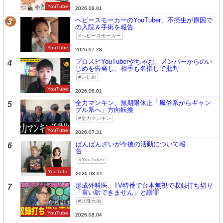
YouTube
2026.08.01
ヘビースモーカーのYouTuber、不摂生が原因で
3
の入院＆手術を報告
ヘビースモーカー
YouTube
2026.07.28
プロスピYouTuberやちゃお。メンバーからのい
4
じめを告発し、相手も名指しで批判
いじめ
YouTube
2026.08.01
全力マンキン、無期限休止「風俗系からギャン
5
ブル系へ」方向転換
全力マンキン
YouTube
2026.07.31
ばんばんざいが今後の活動について報
6
告
YouTuber
YouTube
2026.08.01
形成外科医、TV特番で台本無視で収録打ち切り
7
「言い訳できません」と謝罪
北條元治
YouTube
2026.08.04