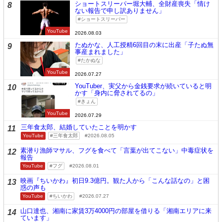
ショートスリーパー堀大輔、全財産喪失「情け
8
ない報告で申し訳ありません」
ショートスリーパー
YouTube
2026.08.03
たぬかな、人工授精6回目の末に出産「子たぬ無
9
事産まれました」
たかぬな
YouTube
2026.07.27
YouTuber、実父から金銭要求が続いていると明
10
かす「身内に脅されてるの」
きょん
YouTube
2026.07.29
三年食太郎、結婚していたことを明かす
11
YouTube
三年食太郎
2026.08.05
素潜り漁師マサル、フグを食べて「言葉が出てこない」中毒症状を
12
報告
YouTube
フグ
2026.08.01
映画『ちいかわ』初日9.3億円。観た人から「こんな話なの」と困
13
惑の声も
YouTube
ちいかわ
2026.07.27
山口達也、湘南に家賃3万4000円の部屋を借りる「湘南エリアに来
14
ています」