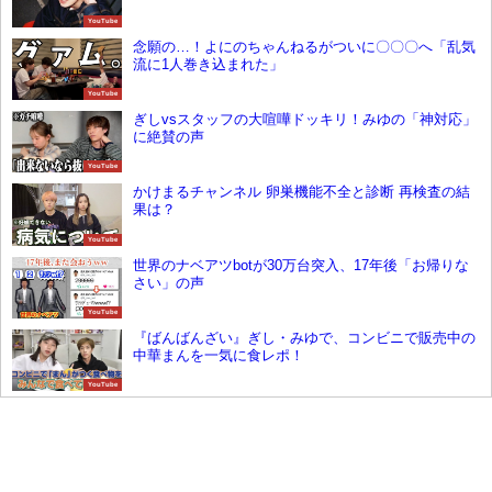
YouTube
念願の…！よにのちゃんねるがついに〇〇〇へ「乱気
流に1人巻き込まれた」
YouTube
ぎしvsスタッフの大喧嘩ドッキリ！みゆの「神対応」
に絶賛の声
YouTube
かけまるチャンネル 卵巣機能不全と診断 再検査の結
果は？
YouTube
世界のナベアツbotが30万台突入、17年後「お帰りな
さい」の声
YouTube
『ばんばんざい』ぎし・みゆで、コンビニで販売中の
中華まんを一気に食レポ！
YouTube