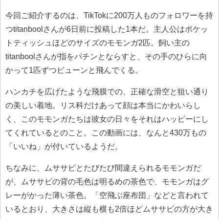
今回ご紹介するのは、TikTokに200万人ものフォロワーを持
つtitanboolさんが6日前に投稿した1本だ。主人公はポケッ
トティッシュほどのサイズのモモンガ2匹。飼い主の
titanboolさんが指をパチンとならすと、その手のひらに向
かって1匹ずつビューンと飛んでくる。
ハンカチを広げたような飛膜での、正確な滑空と狙い通り
の美しい着地。リス科だけあって顔は本当にかわいらし
く、このモモンガたちは彼女の日々をそれはハッピーにし
てくれているとのこと。この動画には、なんと430万もの
「いいね」が付いているようだ。
ちなみに、ムササビとたびたび間違えられるモモンガだ
が、ムササビの背の毛色は明るめの茶色で、モモンガはグ
レーがかった薄い茶色。「空飛ぶ座布団」などと言われて
いるとおり、大きさは縦も横も2倍ほどムササビの方が大き