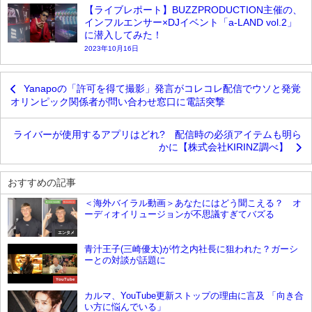
【ライブレポート】BUZZPRODUCTION主催の、
インフルエンサー×DJイベント「a-LAND vol.2」
に潜入してみた！
2023年10月16日
Yanapoの「許可を得て撮影」発言がコレコレ配信でウソと発覚
オリンピック関係者が問い合わせ窓口に電話突撃
ライバーが使用するアプリはどれ? 配信時の必須アイテムも明ら
かに【株式会社KIRINZ調べ】
おすすめの記事
＜海外バイラル動画＞あなたにはどう聞こえる？ オ
ーディオイリュージョンが不思議すぎてバズる
エンタメ
青汁王子(三崎優太)が竹之内社長に狙われた？ガーシ
ーとの対談が話題に
YouTube
カルマ、YouTube更新ストップの理由に言及 「向き合
い方に悩んでいる」