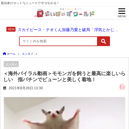
配信者の“ホット”なニュースで“今”がわかる！
MENU
スカイピース・テオくん加藤乃愛と破局「浮気とかじゃない」配信中に激白
ホーム
エンタメ
＜海外バイラル動画＞モモンガを飼うと最高に楽しいらしい 指パ
エンタメ
＜海外バイラル動画＞モモンガを飼うと最高に楽しいら
しい 指パチンでビューンと美しく着地！
2021年8月26日 13:30