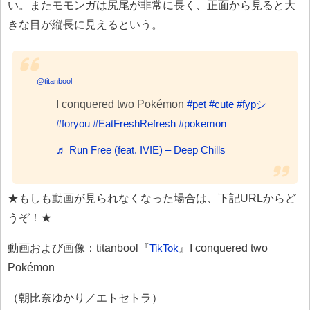
い。またモモンガは尻尾が非常に長く、正面から見ると大
きな目が縦長に見えるという。
@titanbool
I conquered two Pokémon
#pet
#cute
#fypシ
#foryou
#EatFreshRefresh
#pokemon
♬ Run Free (feat. IVIE) – Deep Chills
★もしも動画が見られなくなった場合は、下記URLからど
うぞ！★
動画および画像：titanbool『
TikTok
』I conquered two
Pokémon
（朝比奈ゆかり／エトセトラ）