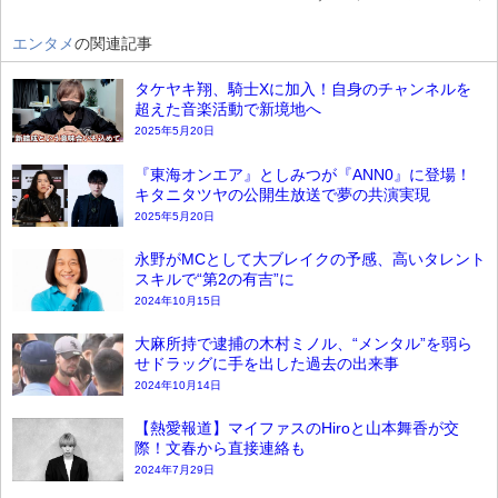
エンタメ
の関連記事
タケヤキ翔、騎士Xに加入！自身のチャンネルを
超えた音楽活動で新境地へ
2025年5月20日
『東海オンエア』としみつが『ANN0』に登場！
キタニタツヤの公開生放送で夢の共演実現
2025年5月20日
永野がMCとして大ブレイクの予感、高いタレント
スキルで“第2の有吉”に
2024年10月15日
大麻所持で逮捕の木村ミノル、“メンタル”を弱ら
せドラッグに手を出した過去の出来事
2024年10月14日
【熱愛報道】マイファスのHiroと山本舞香が交
際！文春から直接連絡も
2024年7月29日