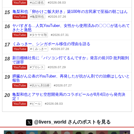
YouTube
山口達也
2026.08.03
亀梨和也「卵かけご飯大好き」築100年の古民家で至福の朝ごはん
15
YouTube
亀梨和也
2026.07.26
ヤバすぎる…人気YouTuber、女性から使用済みの〇〇〇が送られて
16
きたと激怒
YouTube
タケヤキ翔
2026.07.31
くみっきー、シンガポール移住の理由を語る
17
YouTube
くみっきー
2026.07.28
新日棚橋社長に「パソコン打てるんですか」発言の前川D 批判殺到
18
で謝罪
YouTube
プロレス
2026.07.29
膵臓がん公表のYouTuber、再発したが抗がん剤での治療はしないと
19
報告
YouTube
抗がん剤治療
2026.07.27
亀梨和也とアサヒ空想開発局のコラボビールが8月4日から発売決
20
定！
YouTube
ビール
2026.08.03
@livers_world さんのポストを見る