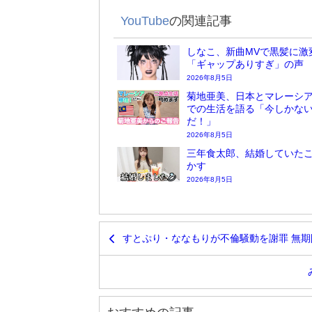
YouTube
の関連記事
しなこ、新曲MVで黒髪に激
「ギャップありすぎ」の声
2026年8月5日
菊地亜美、日本とマレーシア
での生活を語る「今しかな
だ！」
2026年8月5日
三年食太郎、結婚していた
かす
2026年8月5日
すとぷり・ななもりが不倫騒動を謝罪 無