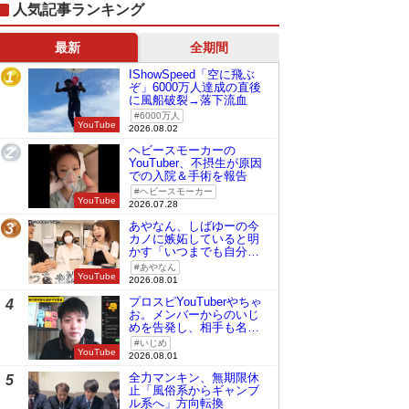
人気記事ランキング
最新
全期間
IShowSpeed「空に飛ぶ
1
ぞ」6000万人達成の直後
に風船破裂→落下流血
6000万人
YouTube
2026.08.02
ヘビースモーカーの
2
YouTuber、不摂生が原因
での入院＆手術を報告
ヘビースモーカー
YouTube
2026.07.28
あやなん、しばゆーの今
3
カノに嫉妬していると明
かす「いつまでも自分の
ものみたいに…」
あやなん
YouTube
2026.08.01
プロスピYouTuberやちゃ
4
お。メンバーからのいじ
めを告発し、相手も名指
しで批判
いじめ
YouTube
2026.08.01
全力マンキン、無期限休
5
止「風俗系からギャンブ
ル系へ」方向転換