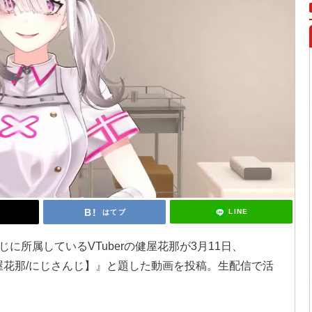
LINE
はてブ
に所属しているVTuberの健屋花那が3月11日、
健屋花那/にじさんじ】』と題した動画を投稿。生配信で活