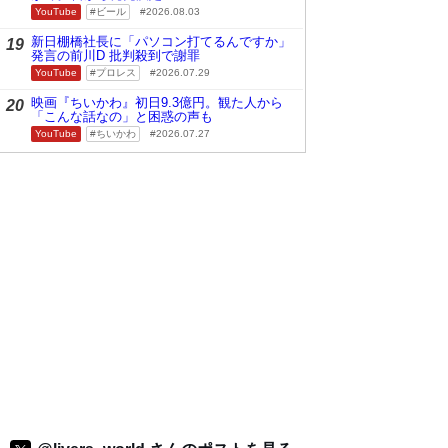
YouTube
ビール
2026.08.03
新日棚橋社長に「パソコン打てるんですか」
19
発言の前川D 批判殺到で謝罪
YouTube
プロレス
2026.07.29
映画『ちいかわ』初日9.3億円。観た人から
20
「こんな話なの」と困惑の声も
YouTube
ちいかわ
2026.07.27