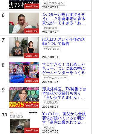
全力マンキン
YouTube
2026.07.31
シバターが思わず泣きそ
6
うに…？朝倉未来vs青木
真也がエモすぎる「あの
時の桜庭和志は今の青木
朝倉未来
真也」
YouTube
2026.07.23
ばんばんざいが今後の活
7
動について報告
YouTuber
YouTube
2026.08.01
すごすぎる！はじめしゃ
8
ちょー、ついに家の中に
ゲームセンターをつくる
ゲームセンター
YouTube
2026.07.25
形成外科医、TV特番で台
9
本無視で収録打ち切り
「言い訳できません」と
謝罪
北條元治
YouTube
2026.08.04
YouTuber、実父から金銭
10
要求が続いていると明か
す「身内に脅されてる
の」
きょん
YouTube
2026.07.29