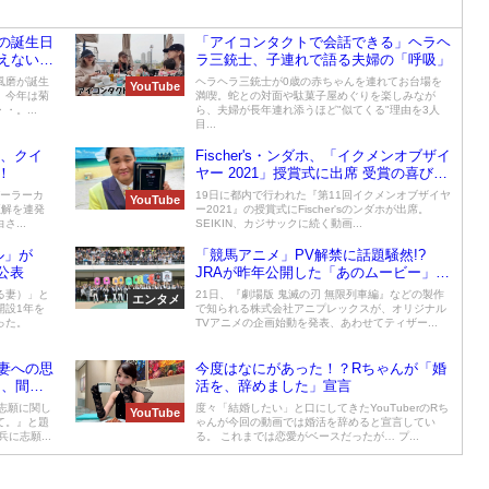
の誕生日
「アイコンタクトで会話できる」ヘラヘ
えない
ラ三銃士、子連れで語る夫婦の「呼吸」
風磨が誕生
ヘラヘラ三銃士が0歳の赤ちゃんを連れてお台場を
YouTube
。今年は菊
満喫。蛇との対面や駄菓子屋めぐりを楽しみなが
。...
ら、夫婦が長年連れ添うほど"似てくる"理由を3人
目...
田、クイ
Fischer's・ンダホ、「イクメンオブザイ
！
ヤー 2021」授賞式に出席 受賞の喜び語
る
パーラーカ
19日に都内で行われた『第11回イクメンオブザイヤ
YouTube
正解を連発
ー2021』の授賞式にFischer'sのンダホが出席。
...
SEIKIN、カジサックに続く動画...
ル」が
「競馬アニメ」PV解禁に話題騒然!?
を公表
JRAが昨年公開した「あのムービー」が
本命!? 大ヒット『ウマ娘』の対抗馬と
る妻）」と
21日、『劇場版 鬼滅の刃 無限列車編』などの製作
エンタメ
なるか
開設1年を
で知られる株式会社アニプレックスが、オリジナル
った。
TVアニメの企画始動を発表、あわせてティザー...
妻への思
今度はなにがあった！？Rちゃんが「婚
ー、間違
活を、辞めました」宣言
志願に関し
度々「結婚したい」と口にしてきたYouTuberのRち
YouTube
て。』と題
ゃんが今回の動画では婚活を辞めると宣言してい
に志願...
る。 これまでは恋愛がベースだったが… プ...