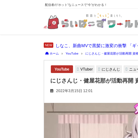
配信者の“ホット”なニュースで“今”がわかる！
しなこ、新曲MVで黒髪に激変の衝撃 「
ホーム
YouTube
にじさんじ・健屋花那が活動再開 資
VTuber
にじさんじ
ニュ
YouTube
にじさんじ・健屋花那が活動再開 
2022年3月15日 12:01