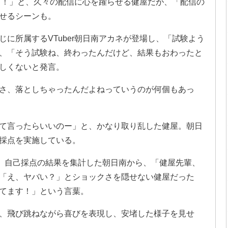
ぁ！」と、久々の配信に心を躍らせる健屋だが、「配信の
せるシーンも。
に所属するVTuber朝日南アカネが登場し、「試験よう
、「そう試験ね、終わったんだけど、結果もおわったと
しくないと発言。
さ、落としちゃったんだよねっていうのが何個もあっ
て言ったらいいのー」と、かなり取り乱した健屋。朝日
採点を実施している。
験。自己採点の結果を集計した朝日南から、「健屋先輩、
「え、ヤバい？」とショックさを隠せない健屋だった
てます！」という言葉。
、飛び跳ねながら喜びを表現し、安堵した様子を見せ