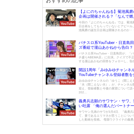
おすすめの記事
【よにのちゃんねる】菊池風磨
企画は開催される？「なんで燃
の？」
今回の『よにのちゃんねる』では、菊池
YouTube
日企画をしてもらっていないとアピール
池風磨の誕生日企画は開催されるのか・・・
パチスロ系YouTuber・日直島
ズ番組で瀧山あかねから告白？
パチスロ系YouTuber・日直島田が、「
YouTube
チ盛りABEMA店」に出演。クイズで不
する瀧山あかねの回答をフォローし、告白さ
開設1周年「みゆみゆチャンネ
YouTubeチャンネル登録者数
みゆみゆチャンネルの「ゆうこ（聞こえ
YouTube
「夫（聞こえない夫）」が、チャンネル
迎え、登録者数と今後の展望について語
202...
義勇兵志願のサワヤン・サワ、
い吐露 「俺の選んだパートナ
ってなかったな」
サワヤン兄弟のサワが3月4日、『義勇兵
YouTube
て、妻であるエリマネが思うことについ
した動画を投稿。 母国ウクライナの義勇兵