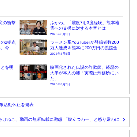
変の衝撃
ふかわ。「震度7を3度経験」熊本地
震への支援に対する本音とは
2026年8月5日
の2拠点
ラーメン系YouTuberが登録者数200
い、今
万人達成＆熊本に200万円の義援金
2026年8月5日
ことを明
映画化された伝説の詐欺師、経歴の
大半が本人の噓「実際は刑務所にい
た」
2026年8月5日
期限活動休止を発表
みけねこ、動画の無断転載に激怒 「腹立つわー」と怒り露わに