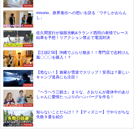
YouTube
misono、政界進出への想いを語る「ウチしかおらん
し」
YouTube
佐久間宣行が福留光帆&ラランド西田の表情でレース
結果を予想！リアクション禁止で電流対決
YouTube
【江頭2:50】沖縄でぶらり散歩！！専門店で志村けん
風〇〇〇を購入！？
YouTube
【危ない！】旅家が雪道でスリップ！安否は？新しい
キャンプ道具にも注目！
YouTube
『ヘラヘラ三銃士』まりな、さおりんが産休中のあり
しゃんに愛情たっぷりのハンバーグを作る！
YouTube
知らないことだらけ！？【ディズニー】でやりがちな
失敗９選を紹介
YouTube