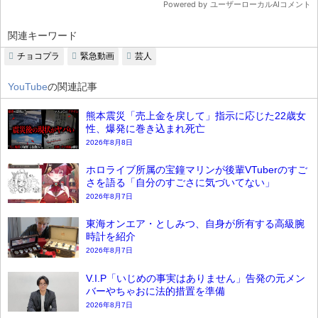
関連キーワード
チョコプラ
緊急動画
芸人
YouTube
の関連記事
熊本震災「売上金を戻して」指示に応じた22歳女
性、爆発に巻き込まれ死亡
2026年8月8日
ホロライブ所属の宝鐘マリンが後輩VTuberのすご
さを語る「自分のすごさに気づいてない」
2026年8月7日
東海オンエア・としみつ、自身が所有する高級腕
時計を紹介
2026年8月7日
V.I.P「いじめの事実はありません」告発の元メン
バーやちゃおに法的措置を準備
2026年8月7日