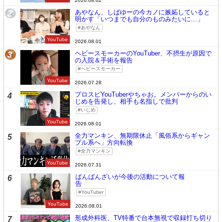
2026.08.02
あやなん、しばゆーの今カノに嫉妬していると
2
明かす「いつまでも自分のものみたいに…」
あやなん
YouTube
2026.08.01
ヘビースモーカーのYouTuber、不摂生が原因で
3
の入院＆手術を報告
ヘビースモーカー
YouTube
2026.07.28
プロスピYouTuberやちゃお。メンバーからのい
4
じめを告発し、相手も名指しで批判
いじめ
YouTube
2026.08.01
全力マンキン、無期限休止「風俗系からギャン
5
ブル系へ」方向転換
全力マンキン
YouTube
2026.07.31
ばんばんざいが今後の活動について報
6
告
YouTuber
YouTube
2026.08.01
形成外科医、TV特番で台本無視で収録打ち切り
7