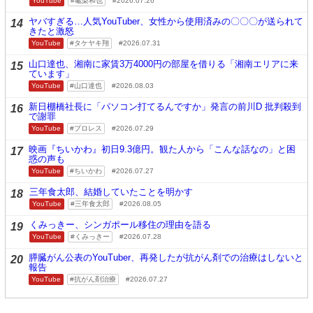
YouTube
亀梨和也
2026.07.26
ヤバすぎる…人気YouTuber、女性から使用済みの〇〇〇が送られて
14
きたと激怒
YouTube
タケヤキ翔
2026.07.31
山口達也、湘南に家賃3万4000円の部屋を借りる「湘南エリアに来
15
ています」
YouTube
山口達也
2026.08.03
新日棚橋社長に「パソコン打てるんですか」発言の前川D 批判殺到
16
で謝罪
YouTube
プロレス
2026.07.29
映画『ちいかわ』初日9.3億円。観た人から「こんな話なの」と困
17
惑の声も
YouTube
ちいかわ
2026.07.27
三年食太郎、結婚していたことを明かす
18
YouTube
三年食太郎
2026.08.05
くみっきー、シンガポール移住の理由を語る
19
YouTube
くみっきー
2026.07.28
膵臓がん公表のYouTuber、再発したが抗がん剤での治療はしないと
20
報告
YouTube
抗がん剤治療
2026.07.27