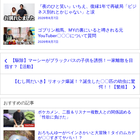
『夜のひと笑い』いちえ、復縁1年で再破局「ビジ
ネス別れとかじゃない」と涙
2026年8月7日
ゴブリン相馬、MYの裏にいると噂される元
YouTuber〇〇〇について質問
2026年8月7日
【駆除】マーシーがブラックバスの子供を誘拐！一家離散を目
指す？【活動】
【むし岡だいき】リオック爆誕！？誕生した〇〇匹の幼虫に驚
愕！！【繁殖】
おすすめの記事
ポケカメン、二股＆リスナー複数人との関係認める
「性欲に負けた」
YouTube
おろちんゆーがペインさかいと大冒険！タイのムカデ
が〇〇すぎてヤバい！？