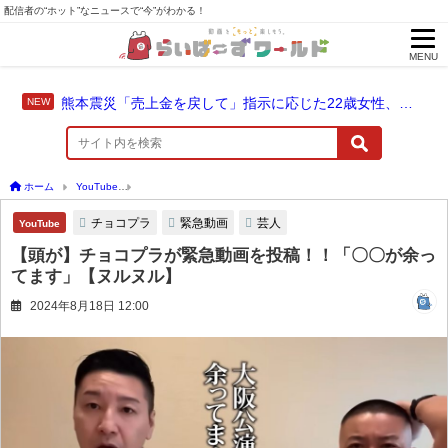
配信者の“ホット”なニュースで“今”がわかる！
MENU
熊本震災「売上金を戻して」指示に応じた22歳女性、爆発に巻き込まれ死亡
ホーム
YouTube
【頭が】チョコプラが緊急動画を投稿！！「〇〇が余ってます」【
チョコプラ
緊急動画
芸人
YouTube
【頭が】チョコプラが緊急動画を投稿！！「〇〇が余っ
てます」【ヌルヌル】
2024年8月18日 12:00