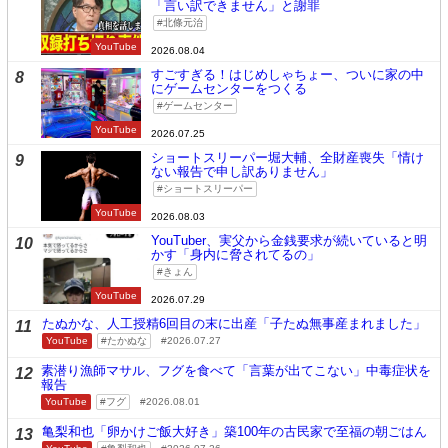
「言い訳できません」と謝罪
北條元治
YouTube
2026.08.04
すごすぎる！はじめしゃちょー、ついに家の中
8
にゲームセンターをつくる
ゲームセンター
YouTube
2026.07.25
ショートスリーパー堀大輔、全財産喪失「情け
9
ない報告で申し訳ありません」
ショートスリーパー
YouTube
2026.08.03
YouTuber、実父から金銭要求が続いていると明
10
かす「身内に脅されてるの」
きょん
YouTube
2026.07.29
たぬかな、人工授精6回目の末に出産「子たぬ無事産まれました」
11
YouTube
たかぬな
2026.07.27
素潜り漁師マサル、フグを食べて「言葉が出てこない」中毒症状を
12
報告
YouTube
フグ
2026.08.01
亀梨和也「卵かけご飯大好き」築100年の古民家で至福の朝ごはん
13