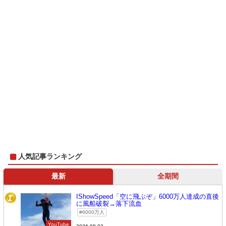
人気記事ランキング
最新
全期間
IShowSpeed「空に飛ぶぞ」6000万人達成の直後
1
に風船破裂→落下流血
6000万人
YouTube