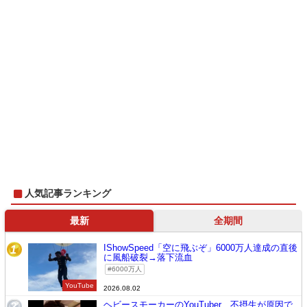
人気記事ランキング
最新
全期間
IShowSpeed「空に飛ぶぞ」6000万人達成の直後
1
に風船破裂→落下流血
6000万人
YouTube
2026.08.02
ヘビースモーカーのYouTuber、不摂生が原因で
2