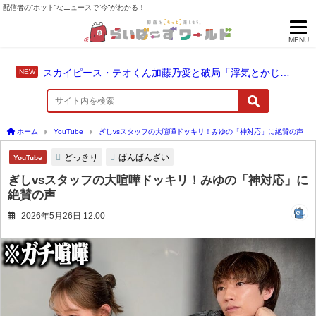
配信者の“ホット”なニュースで“今”がわかる！
MENU
スカイピース・テオくん加藤乃愛と破局「浮気とかじゃない」配信中に激白
ホーム
YouTube
ぎしvsスタッフの大喧嘩ドッキリ！みゆの「神対応」に絶賛の声
どっきり
ばんばんざい
YouTube
ぎしvsスタッフの大喧嘩ドッキリ！みゆの「神対応」に
絶賛の声
2026年5月26日 12:00