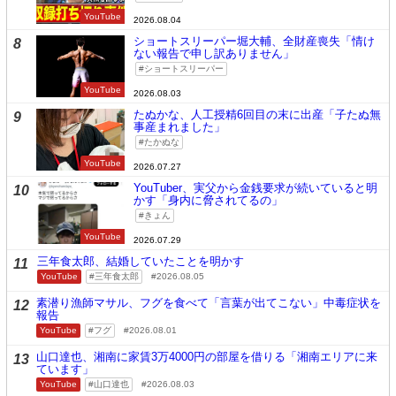
YouTube
2026.08.04
ショートスリーパー堀大輔、全財産喪失「情け
8
ない報告で申し訳ありません」
ショートスリーパー
YouTube
2026.08.03
たぬかな、人工授精6回目の末に出産「子たぬ無
9
事産まれました」
たかぬな
YouTube
2026.07.27
YouTuber、実父から金銭要求が続いていると明
10
かす「身内に脅されてるの」
きょん
YouTube
2026.07.29
三年食太郎、結婚していたことを明かす
11
YouTube
三年食太郎
2026.08.05
素潜り漁師マサル、フグを食べて「言葉が出てこない」中毒症状を
12
報告
YouTube
フグ
2026.08.01
山口達也、湘南に家賃3万4000円の部屋を借りる「湘南エリアに来
13
ています」
YouTube
山口達也
2026.08.03