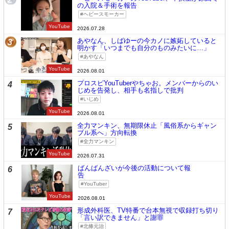
の入院＆手術を報告
ヘビースモーカー
YouTube
2026.07.28
あやなん、しばゆーの今カノに嫉妬していると
3
明かす「いつまでも自分のものみたいに…」
あやなん
YouTube
2026.08.01
プロスピYouTuberやちゃお。メンバーからのい
4
じめを告発し、相手も名指しで批判
いじめ
YouTube
2026.08.01
全力マンキン、無期限休止「風俗系からギャン
5
ブル系へ」方向転換
全力マンキン
YouTube
2026.07.31
ばんばんざいが今後の活動について報
6
告
YouTuber
YouTube
2026.08.01
形成外科医、TV特番で台本無視で収録打ち切り
7
「言い訳できません」と謝罪
北條元治