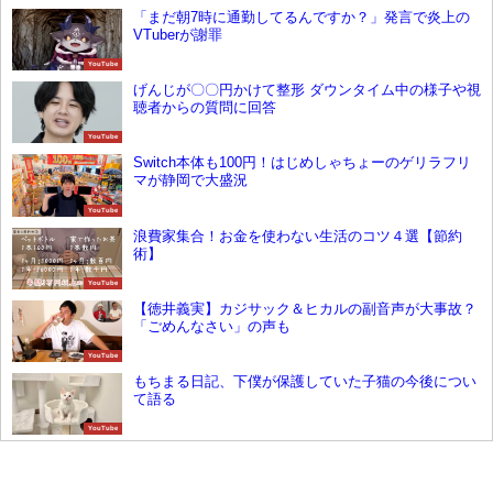
「まだ朝7時に通勤してるんですか？」発言で炎上の
VTuberが謝罪
YouTube
げんじが〇〇円かけて整形 ダウンタイム中の様子や視
聴者からの質問に回答
YouTube
Switch本体も100円！はじめしゃちょーのゲリラフリ
マが静岡で大盛況
YouTube
浪費家集合！お金を使わない生活のコツ４選【節約
術】
YouTube
【徳井義実】カジサック＆ヒカルの副音声が大事故？
「ごめんなさい」の声も
YouTube
もちまる日記、下僕が保護していた子猫の今後につい
て語る
YouTube