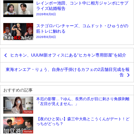
レインボー池田、コント中に相方ジャンボにサプ
ライズ結婚報告
2026年8月8日
ステゴロパンチャーズ、コムドット・ひゅうがの
筋トレに触れる
2026年8月8日
ヒカキン、UUUM新オフィスにある“ヒカキン専用部屋”を紹介
東海オンエア・りょう、自身が手掛けるカフェの2店舗目完成を報
告
おすすめの記事
本厄の影響…？ゆん、長男の爪が目に刺さり角膜剥離
「左目が見えません。」
YouTube
【夜のひと笑い】森三中大島とこうくんがデート！ど
っちがどっち？
YouTube