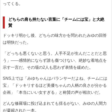
ってくる。
どちらの肩も持たない言葉に「チームには宝」と大絶
賛
ドッキリ明かし後、どちらの味方かを問われたみゆの回答
は明快だった。
「どっちも悪くないと思う。人手不足が生んだことだと思
う」——感情的にならず誰も傷つけない、絶妙な着地点を
示す一言だ。その場の2人も思わず表情を緩めた。
SNS上では「みゆちゃんはバランサーだよね、チームには
宝」「ドッキリするほど美優ちゃんの人柄の良さが分かる
企画」「本当にいい女すぎる」と称賛の声が相次いだ。
どんな修羅場に投げ込まれても揺るがない、みゆの人間力
が凝縮された一本。