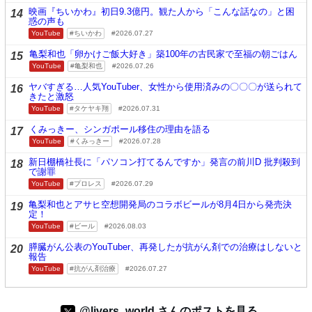
映画『ちいかわ』初日9.3億円。観た人から「こんな話なの」と困
14
惑の声も
YouTube
ちいかわ
2026.07.27
亀梨和也「卵かけご飯大好き」築100年の古民家で至福の朝ごはん
15
YouTube
亀梨和也
2026.07.26
ヤバすぎる…人気YouTuber、女性から使用済みの〇〇〇が送られて
16
きたと激怒
YouTube
タケヤキ翔
2026.07.31
くみっきー、シンガポール移住の理由を語る
17
YouTube
くみっきー
2026.07.28
新日棚橋社長に「パソコン打てるんですか」発言の前川D 批判殺到
18
で謝罪
YouTube
プロレス
2026.07.29
亀梨和也とアサヒ空想開発局のコラボビールが8月4日から発売決
19
定！
YouTube
ビール
2026.08.03
膵臓がん公表のYouTuber、再発したが抗がん剤での治療はしないと
20
報告
YouTube
抗がん剤治療
2026.07.27
@livers_world さんのポストを見る