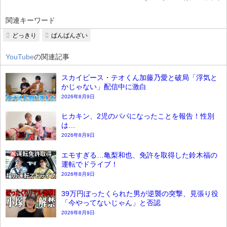
関連キーワード
どっきり
ばんばんざい
YouTube
の関連記事
スカイピース・テオくん加藤乃愛と破局「浮気と
かじゃない」配信中に激白
2026年8月9日
ヒカキン、2児のパパになったことを報告！性別
は…
2026年8月9日
エモすぎる…亀梨和也、免許を取得した鈴木福の
運転でドライブ！
2026年8月9日
39万円ぼったくられた男が逆襲の突撃、見張り役
「今やってないじゃん」と否認
2026年8月9日