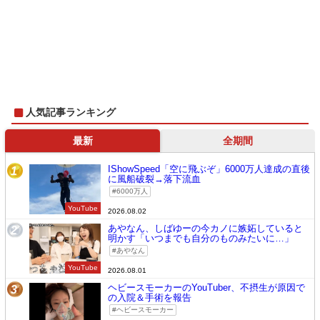
人気記事ランキング
最新
全期間
IShowSpeed「空に飛ぶぞ」6000万人達成の直後
1
に風船破裂→落下流血
6000万人
YouTube
2026.08.02
あやなん、しばゆーの今カノに嫉妬していると
2
明かす「いつまでも自分のものみたいに…」
あやなん
YouTube
2026.08.01
ヘビースモーカーのYouTuber、不摂生が原因で
3
の入院＆手術を報告
ヘビースモーカー