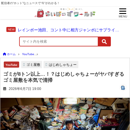
配信者の“ホット”なニュースで“今”がわかる！
MENU
レインボー池田、コント中に相方ジャンボにサプライズ結婚報告
ホーム
YouTube
ゴミが8トン以上…！？はじめしゃちょーがヤバすぎるゴミ屋敷を本
ゴミ屋敷
はじめしゃちょー
YouTube
ゴミが8トン以上…！？はじめしゃちょーがヤバすぎる
ゴミ屋敷を本気で清掃
2026年6月7日 19:00