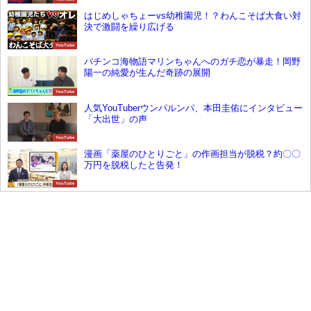
はじめしゃちょーvs幼稚園児！？わんこそば大食い対
決で激闘を繰り広げる
YouTube
パチンコ海物語マリンちゃんへのガチ恋が暴走！岡野
陽一の純愛が生んだ奇跡の展開
YouTube
人気YouTuberウンパルンパ、本田圭佑にインタビュー
「大出世」の声
YouTube
漫画「薬屋のひとりごと」の作画担当が脱税？約〇〇
万円を脱税したと告発！
YouTube