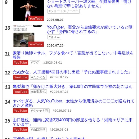
ショートスリーパー堀大輔、全財産喪失「情け
9
ない報告で申し訳ありません」
ショートスリーパー
YouTube
2026.08.03
YouTuber、実父から金銭要求が続いていると明
10
かす「身内に脅されてるの」
きょん
YouTube
2026.07.29
素潜り漁師マサル、フグを食べて「言葉が出てこない」中毒症状を
11
報告
YouTube
フグ
2026.08.01
たぬかな、人工授精6回目の末に出産「子たぬ無事産まれました」
12
YouTube
たかぬな
2026.07.27
亀梨和也「卵かけご飯大好き」築100年の古民家で至福の朝ごはん
13
YouTube
亀梨和也
2026.07.26
ヤバすぎる…人気YouTuber、女性から使用済みの〇〇〇が送られて
14
きたと激怒
YouTube
タケヤキ翔
2026.07.31
山口達也、湘南に家賃3万4000円の部屋を借りる「湘南エリアに来
15
ています」
YouTube
山口達也
2026.08.03
三年食太郎、結婚していたことを明かす