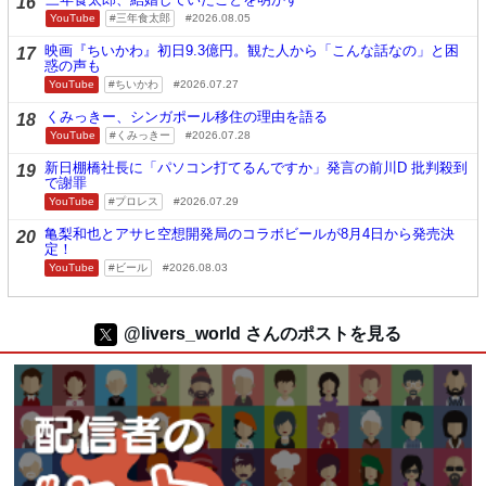
16
YouTube
三年食太郎
2026.08.05
映画『ちいかわ』初日9.3億円。観た人から「こんな話なの」と困
17
惑の声も
YouTube
ちいかわ
2026.07.27
くみっきー、シンガポール移住の理由を語る
18
YouTube
くみっきー
2026.07.28
新日棚橋社長に「パソコン打てるんですか」発言の前川D 批判殺到
19
で謝罪
YouTube
プロレス
2026.07.29
亀梨和也とアサヒ空想開発局のコラボビールが8月4日から発売決
20
定！
YouTube
ビール
2026.08.03
@livers_world さんのポストを見る