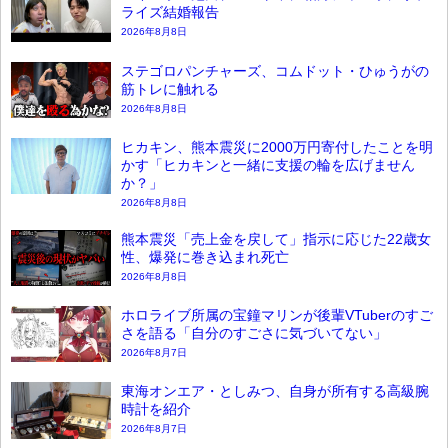
ライズ結婚報告
2026年8月8日
ステゴロパンチャーズ、コムドット・ひゅうがの
筋トレに触れる
2026年8月8日
ヒカキン、熊本震災に2000万円寄付したことを明
かす「ヒカキンと一緒に支援の輪を広げません
か？」
2026年8月8日
熊本震災「売上金を戻して」指示に応じた22歳女
性、爆発に巻き込まれ死亡
2026年8月8日
ホロライブ所属の宝鐘マリンが後輩VTuberのすご
さを語る「自分のすごさに気づいてない」
2026年8月7日
東海オンエア・としみつ、自身が所有する高級腕
時計を紹介
2026年8月7日