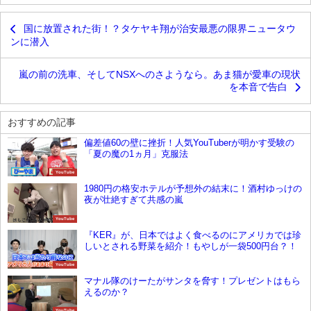
国に放置された街！？タケヤキ翔が治安最悪の限界ニュータウ
ンに潜入
嵐の前の洗車、そしてNSXへのさようなら。あま猫が愛車の現状
を本音で告白
おすすめの記事
偏差値60の壁に挫折！人気YouTuberが明かす受験の
「夏の魔の1ヵ月」克服法
YouTube
1980円の格安ホテルが予想外の結末に！酒村ゆっけの
夜が壮絶すぎて共感の嵐
YouTube
『KER』が、日本ではよく食べるのにアメリカでは珍
しいとされる野菜を紹介！もやしが一袋500円台？！
YouTube
マナル隊のけーたがサンタを脅す！プレゼントはもら
えるのか？
YouTube