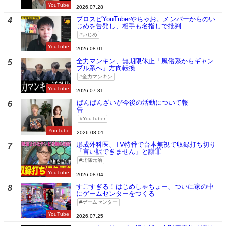
YouTube
2026.07.28
プロスピYouTuberやちゃお。メンバーからのい
4
じめを告発し、相手も名指しで批判
いじめ
YouTube
2026.08.01
全力マンキン、無期限休止「風俗系からギャン
5
ブル系へ」方向転換
全力マンキン
YouTube
2026.07.31
ばんばんざいが今後の活動について報
6
告
YouTuber
YouTube
2026.08.01
形成外科医、TV特番で台本無視で収録打ち切り
7
「言い訳できません」と謝罪
北條元治
YouTube
2026.08.04
すごすぎる！はじめしゃちょー、ついに家の中
8
にゲームセンターをつくる
ゲームセンター
YouTube
2026.07.25