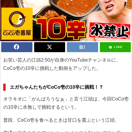
LINE
お笑い芸人の江頭2:50が自身のYouTubeチャンネルに、
CoCo壱の10辛に挑戦した動画をアップした。
エガちゃんたちがCoCo壱の10辛に挑戦！？
オラキオに「がんばろうなぁ」と言う江頭は、今回CoCo壱
の10辛に水無しで挑戦するという。
普段、CoCo壱を食べるときは甘口を選ぶという江頭。