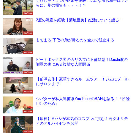
えびじゃ・フジが結婚を発表！気になるお相手は？さ
らに、別の報告も・・・！？
YouTube
2度の流産を経験【菊地亜美】妊活について語る！
YouTube
もちまる 下僕の弟が帰るのを全力で阻止する
YouTube
ビートボックス界のカリスマに不倫疑惑！Daichi涙の
謝罪の裏にある複雑な人間関係
YouTube
【前澤友作】豪華すぎるルームツアー！ジムにプール
にサロンまで！
YouTube
シバターが私人逮捕系YouTuberのBANを語る！「所詮
〇〇のため」
YouTube
【原神】Mハシが本気のコスプレに挑む！高クオリテ
ィのアルハイゼンを公開
YouTube