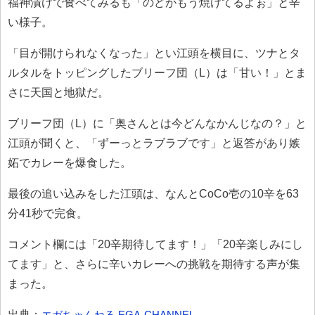
福神漬けで食べてみるも「のどがもう焼けてるよぉ」と辛
い様子。
「目が開けられなくなった」とい江頭を横目に、ツナとタ
ルタルをトッピングしたブリーフ団（L）は「甘い！」とま
さに天国と地獄だ。
ブリーフ団（L）に「奥さんとは今どんなかんじなの？」と
江頭が聞くと、「ずーっとラブラブです」と返答があり嫉
妬でカレーを爆食した。
最後の追い込みをした江頭は、なんとCoCo壱の10辛を63
分41秒で完食。
コメント欄には「20辛期待してます！」「20辛楽しみにし
てます」と、さらに辛いカレーへの挑戦を期待する声が集
まった。
出典：
エガちゃんねる EGA-CHANNEL