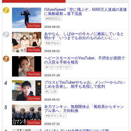
IShowSpeed「空に飛ぶぞ」6000万人達成の直後
1
に風船破裂→落下流血
6000万人
YouTube
2026.08.02
あやなん、しばゆーの今カノに嫉妬していると
2
明かす「いつまでも自分のものみたいに…」
あやなん
YouTube
2026.08.01
ヘビースモーカーのYouTuber、不摂生が原因で
3
の入院＆手術を報告
ヘビースモーカー
YouTube
2026.07.28
プロスピYouTuberやちゃお。メンバーからのい
4
じめを告発し、相手も名指しで批判
いじめ
YouTube
2026.08.01
全力マンキン、無期限休止「風俗系からギャン
5
ブル系へ」方向転換
全力マンキン
YouTube
2026.07.31
ばんばんざいが今後の活動について報