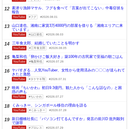
素潜り漁師マサル、フグを食べて「言葉が出てこない」中毒症状を
12
報告
YouTube
フグ
2026.08.01
山口達也、湘南に家賃3万4000円の部屋を借りる「湘南エリアに来
13
ています」
YouTube
山口達也
2026.08.03
三年食太郎、結婚していたことを明かす
14
YouTube
三年食太郎
2026.08.05
亀梨和也「卵かけご飯大好き」築100年の古民家で至福の朝ごはん
15
YouTube
亀梨和也
2026.07.26
ヤバすぎる…人気YouTuber、女性から使用済みの〇〇〇が送られて
16
きたと激怒
YouTube
タケヤキ翔
2026.07.31
映画『ちいかわ』初日9.3億円。観た人から「こんな話なの」と困
17
惑の声も
YouTube
ちいかわ
2026.07.27
くみっきー、シンガポール移住の理由を語る
18
YouTube
くみっきー
2026.07.28
新日棚橋社長に「パソコン打てるんですか」発言の前川D 批判殺到
19
で謝罪
YouTube
プロレス
2026.07.29