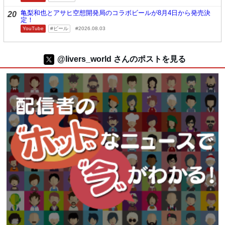
亀梨和也とアサヒ空想開発局のコラボビールが8月4日から発売決
20
定！
YouTube
ビール
2026.08.03
@livers_world さんのポストを見る