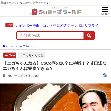
配信者の“ホット”なニュースで“今”がわかる！
MENU
レインボー池田、コント中に相方ジャンボにサプライズ結婚報告
ホーム
YouTube
【エガちゃんねる】CoCo壱の10辛に挑戦！？甘口派なエガちゃん
エガちゃんねる
YouTube
【エガちゃんねる】CoCo壱の10辛に挑戦！？甘口派な
エガちゃんは完食できる？
2024年11月26日 12:00