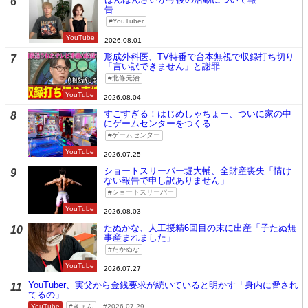
6
告
YouTuber
YouTube
2026.08.01
形成外科医、TV特番で台本無視で収録打ち切り
7
「言い訳できません」と謝罪
北條元治
YouTube
2026.08.04
すごすぎる！はじめしゃちょー、ついに家の中
8
にゲームセンターをつくる
ゲームセンター
YouTube
2026.07.25
ショートスリーパー堀大輔、全財産喪失「情け
9
ない報告で申し訳ありません」
ショートスリーパー
YouTube
2026.08.03
たぬかな、人工授精6回目の末に出産「子たぬ無
10
事産まれました」
たかぬな
YouTube
2026.07.27
YouTuber、実父から金銭要求が続いていると明かす「身内に脅され
11
てるの」
YouTube
きょん
2026.07.29