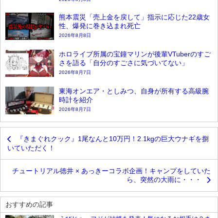
熊本震災「売上金を戻して」指示に応じた22歳女
性、爆発に巻き込まれ死亡
2026年8月8日
ホロライブ所属の宝鐘マリンが後輩VTuberのすご
さを語る「自分のすごさに気づいてない」
2026年8月7日
東海オンエア・としみつ、自身が所有する高級腕
時計を紹介
2026年8月7日
『きまぐれクック』1尾なんと10万円！2.1kgの巨大ウナギを捌
いていただく！
チュートリアル徳井 × あっきーコラボ企画！キャンプをしていた
ら、突然の大雨に・・・
おすすめの記事