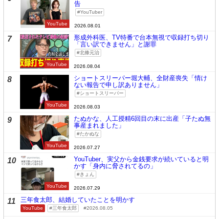
告
YouTuber
YouTube
2026.08.01
形成外科医、TV特番で台本無視で収録打ち切り
7
「言い訳できません」と謝罪
北條元治
YouTube
2026.08.04
ショートスリーパー堀大輔、全財産喪失「情け
8
ない報告で申し訳ありません」
ショートスリーパー
YouTube
2026.08.03
たぬかな、人工授精6回目の末に出産「子たぬ無
9
事産まれました」
たかぬな
YouTube
2026.07.27
YouTuber、実父から金銭要求が続いていると明
10
かす「身内に脅されてるの」
きょん
YouTube
2026.07.29
三年食太郎、結婚していたことを明かす
11
YouTube
三年食太郎
2026.08.05