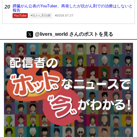
膵臓がん公表のYouTuber、再発したが抗がん剤での治療はしないと
20
報告
YouTube
抗がん剤治療
2026.07.27
@livers_world さんのポストを見る