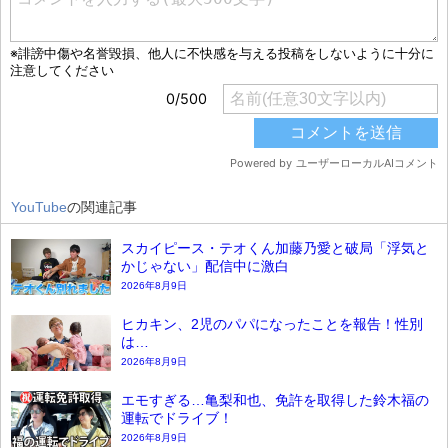
YouTube
の関連記事
スカイピース・テオくん加藤乃愛と破局「浮気と
かじゃない」配信中に激白
2026年8月9日
ヒカキン、2児のパパになったことを報告！性別
は…
2026年8月9日
エモすぎる…亀梨和也、免許を取得した鈴木福の
運転でドライブ！
2026年8月9日