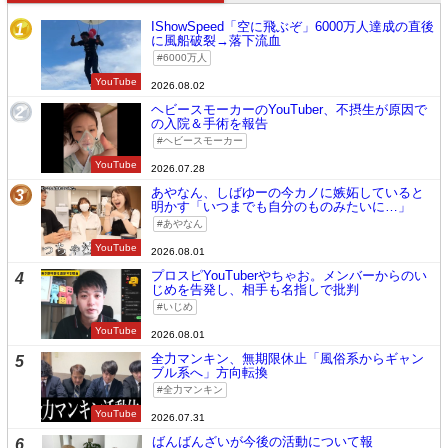
IShowSpeed「空に飛ぶぞ」6000万人達成の直後
1
に風船破裂→落下流血
6000万人
YouTube
2026.08.02
ヘビースモーカーのYouTuber、不摂生が原因で
2
の入院＆手術を報告
ヘビースモーカー
YouTube
2026.07.28
あやなん、しばゆーの今カノに嫉妬していると
3
明かす「いつまでも自分のものみたいに…」
あやなん
YouTube
2026.08.01
プロスピYouTuberやちゃお。メンバーからのい
4
じめを告発し、相手も名指しで批判
いじめ
YouTube
2026.08.01
全力マンキン、無期限休止「風俗系からギャン
5
ブル系へ」方向転換
全力マンキン
YouTube
2026.07.31
ばんばんざいが今後の活動について報
6