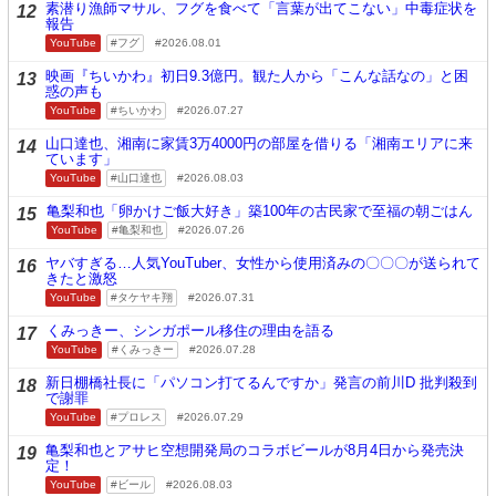
素潜り漁師マサル、フグを食べて「言葉が出てこない」中毒症状を
12
報告
YouTube
フグ
2026.08.01
映画『ちいかわ』初日9.3億円。観た人から「こんな話なの」と困
13
惑の声も
YouTube
ちいかわ
2026.07.27
山口達也、湘南に家賃3万4000円の部屋を借りる「湘南エリアに来
14
ています」
YouTube
山口達也
2026.08.03
亀梨和也「卵かけご飯大好き」築100年の古民家で至福の朝ごはん
15
YouTube
亀梨和也
2026.07.26
ヤバすぎる…人気YouTuber、女性から使用済みの〇〇〇が送られて
16
きたと激怒
YouTube
タケヤキ翔
2026.07.31
くみっきー、シンガポール移住の理由を語る
17
YouTube
くみっきー
2026.07.28
新日棚橋社長に「パソコン打てるんですか」発言の前川D 批判殺到
18
で謝罪
YouTube
プロレス
2026.07.29
亀梨和也とアサヒ空想開発局のコラボビールが8月4日から発売決
19
定！
YouTube
ビール
2026.08.03