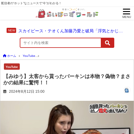
配信者の“ホット”なニュースで“今”がわかる！
MENU
スカイピース・テオくん加藤乃愛と破局「浮気とかじゃない」配信中に激白
ホーム
YouTube
【みゆう】太客から貰ったバーキンは本物？偽物？まさかの結果に
YouTube
【みゆう】太客から貰ったバーキンは本物？偽物？まさ
かの結果に驚愕！！
2024年8月12日 15:00