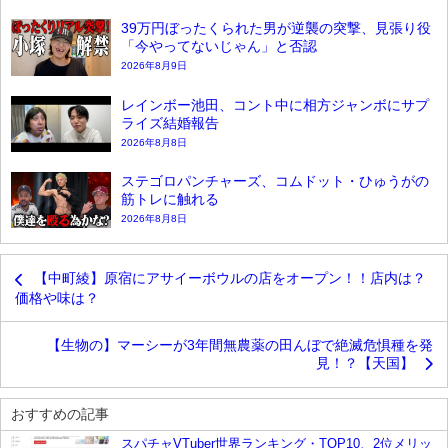
39万円ぼったくられた男が逆襲の突撃、見張り役
「今やってないじゃん」と否認
2026年8月9日
レインボー池田、コント中に相方ジャンボにサプ
ライズ結婚報告
2026年8月8日
ステゴロパンチャーズ、コムドット・ひゅうがの
筋トレに触れる
2026年8月8日
【中町綾】原宿にアサイーボウルの店をオープン！！店内は？
価格や味は？
【生物の】マーシーが3年間無農薬の田んぼで絶滅危惧種を発
見！？【天国】
おすすめの記事
スパチャVTuber世界ランキング・TOP10、2位メリッ