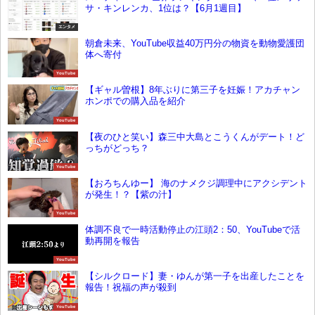
サ・キンレンカ、1位は？【6月1週目】
エンタメ
朝倉未来、YouTube収益40万円分の物資を動物愛護団
体へ寄付
YouTube
【ギャル曽根】8年ぶりに第三子を妊娠！アカチャン
ホンポでの購入品を紹介
YouTube
【夜のひと笑い】森三中大島とこうくんがデート！ど
っちがどっち？
YouTube
【おろちんゆー】 海のナメクジ調理中にアクシデント
が発生！？【紫の汁】
YouTube
体調不良で一時活動停止の江頭2：50、YouTubeで活
動再開を報告
YouTube
【シルクロード】妻・ゆんが第一子を出産したことを
報告！祝福の声が殺到
YouTube