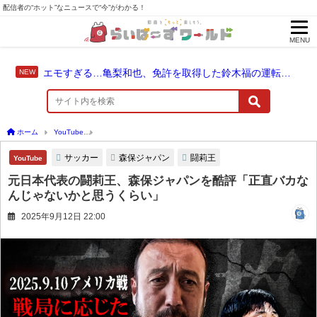
配信者の“ホット”なニュースで“今”がわかる！
MENU
エモすぎる…亀梨和也、免許を取得した鈴木福の運転でドライブ！
ホーム
YouTube
元日本代表の闘莉王、森保ジャパンを酷評「正直バカなんじゃない
サッカー
森保ジャパン
闘莉王
YouTube
元日本代表の闘莉王、森保ジャパンを酷評「正直バカな
んじゃないかと思うくらい」
2025年9月12日 22:00