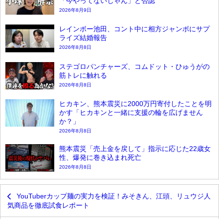
「今やってないじゃん」と否認
2026年8月9日
レインボー池田、コント中に相方ジャンボにサプ
ライズ結婚報告
2026年8月8日
ステゴロパンチャーズ、コムドット・ひゅうがの
筋トレに触れる
2026年8月8日
ヒカキン、熊本震災に2000万円寄付したことを明
かす「ヒカキンと一緒に支援の輪を広げません
か？」
2026年8月8日
熊本震災「売上金を戻して」指示に応じた22歳女
性、爆発に巻き込まれ死亡
2026年8月8日
YouTuberカップ麺の実力を検証！みそきん、江頭、リュウジ人
気商品を徹底試食レポート