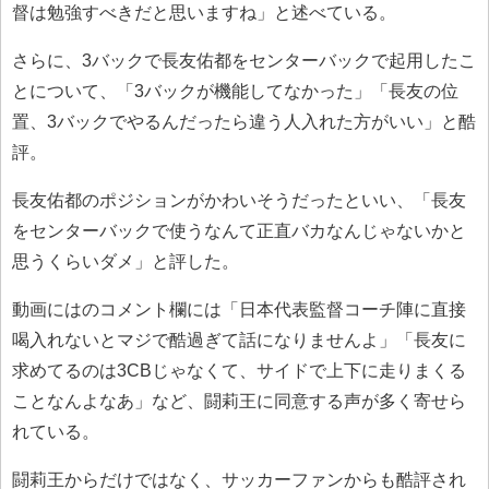
督は勉強すべきだと思いますね」と述べている。
さらに、3バックで長友佑都をセンターバックで起用したこ
とについて、「3バックが機能してなかった」「長友の位
置、3バックでやるんだったら違う人入れた方がいい」と酷
評。
長友佑都のポジションがかわいそうだったといい、「長友
をセンターバックで使うなんて正直バカなんじゃないかと
思うくらいダメ」と評した。
動画にはのコメント欄には「日本代表監督コーチ陣に直接
喝入れないとマジで酷過ぎて話になりませんよ」「長友に
求めてるのは3CBじゃなくて、サイドで上下に走りまくる
ことなんよなあ」など、闘莉王に同意する声が多く寄せら
れている。
闘莉王からだけではなく、サッカーファンからも酷評され