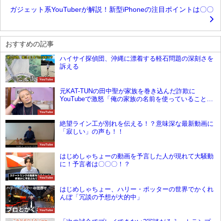
ガジェット系YouTuberが解説！新型iPhoneの注目ポイントは〇〇
おすすめの記事
ハイサイ探偵団、沖縄に漂着する軽石問題の深刻さを
訴える
YouTube
元KAT-TUNの田中聖が家族を巻き込んだ詐欺に
YouTubeで激怒「俺の家族の名前を使っていることが
許せない」
YouTube
絶望ライン工が別れを伝える！？意味深な最新動画に
「寂しい」の声も！！
YouTube
はじめしゃちょーの動画を予言した人が現れて大騒動
に！予言者は〇〇〇！？
YouTube
はじめしゃちょー、ハリー・ポッターの世界でかくれ
んぼ「冗談の予想が大的中」
YouTube