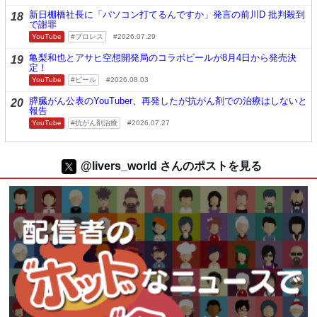
新日棚橋社長に「パソコン打てるんですか」発言の前川D 批判殺到
18
で謝罪
YouTube
プロレス
2026.07.29
亀梨和也とアサヒ空想開発局のコラボビールが8月4日から発売決
19
定！
YouTube
ビール
2026.08.03
膵臓がん公表のYouTuber、再発したが抗がん剤での治療はしないと
20
報告
YouTube
抗がん剤治療
2026.07.27
@livers_world さんのポストを見る