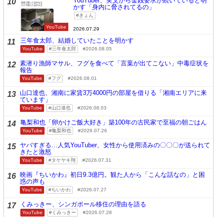
YouTuber、実父から金銭要求が続いていると明
10
かす「身内に脅されてるの」
きょん
YouTube
2026.07.29
三年食太郎、結婚していたことを明かす
11
YouTube
三年食太郎
2026.08.05
素潜り漁師マサル、フグを食べて「言葉が出てこない」中毒症状を
12
報告
YouTube
フグ
2026.08.01
山口達也、湘南に家賃3万4000円の部屋を借りる「湘南エリアに来
13
ています」
YouTube
山口達也
2026.08.03
亀梨和也「卵かけご飯大好き」築100年の古民家で至福の朝ごはん
14
YouTube
亀梨和也
2026.07.26
ヤバすぎる…人気YouTuber、女性から使用済みの〇〇〇が送られて
15
きたと激怒
YouTube
タケヤキ翔
2026.07.31
映画『ちいかわ』初日9.3億円。観た人から「こんな話なの」と困
16
惑の声も
YouTube
ちいかわ
2026.07.27
くみっきー、シンガポール移住の理由を語る
17
YouTube
くみっきー
2026.07.28