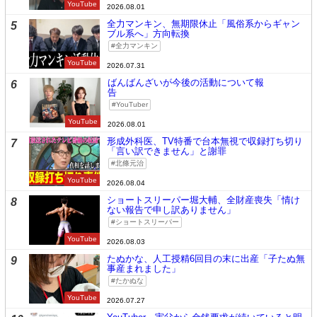
YouTube
2026.08.01
全力マンキン、無期限休止「風俗系からギャン
5
ブル系へ」方向転換
全力マンキン
YouTube
2026.07.31
ばんばんざいが今後の活動について報
6
告
YouTuber
YouTube
2026.08.01
形成外科医、TV特番で台本無視で収録打ち切り
7
「言い訳できません」と謝罪
北條元治
YouTube
2026.08.04
ショートスリーパー堀大輔、全財産喪失「情け
8
ない報告で申し訳ありません」
ショートスリーパー
YouTube
2026.08.03
たぬかな、人工授精6回目の末に出産「子たぬ無
9
事産まれました」
たかぬな
YouTube
2026.07.27