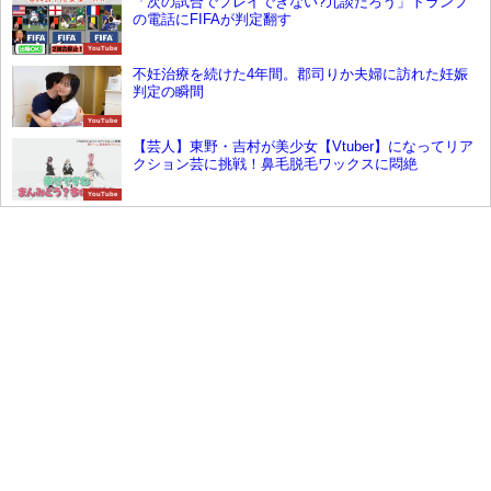
「次の試合でプレイできない?冗談だろう」トランプ
の電話にFIFAが判定翻す
YouTube
不妊治療を続けた4年間。郡司りか夫婦に訪れた妊娠
判定の瞬間
YouTube
【芸人】東野・吉村が美少女【Vtuber】になってリア
クション芸に挑戦！鼻毛脱毛ワックスに悶絶
YouTube