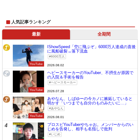
人気記事ランキング
最新
全期間
IShowSpeed「空に飛ぶぞ」6000万人達成の直後
1
に風船破裂→落下流血
6000万人
YouTube
2026.08.02
ヘビースモーカーのYouTuber、不摂生が原因で
2
の入院＆手術を報告
ヘビースモーカー
YouTube
2026.07.28
あやなん、しばゆーの今カノに嫉妬していると
3
明かす「いつまでも自分のものみたいに…」
あやなん
YouTube
2026.08.01
プロスピYouTuberやちゃお。メンバーからのい
4
じめを告発し、相手も名指しで批判
いじめ