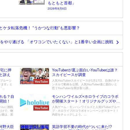
もともと首都」
2026年8月6日
とケタ転落危機！ ”うかつな行動”も悪影響？
泳をやり遂げる 「オワコンでいたくない」と1番辛い企画に挑戦
自宅に押
YouTuberが選ぶ面白いYouTuberは誰？
と訴え
スカイピースが調査
rブルーシ
人気YouTuberスカイピースが1月17日、自身のチャ
YouTube
ります』と
ンネルで動画を公開。人気YouTuber達に面白いと
..
思うYouTuberを聞き取り調...
れる？自
モンハンワイルズ×ホロライブのコラボ
開始！
が開催スタート！オリジナルグッズやコ
ラボカフェも
バルに挑戦
人気ゲーム・モンハンワイルズと人気VTuberグルー
YouTube
だけで、物
プ・ホロライブのコラボキャンペーンがスタート！
た後は、居
内容をチェックしよう。...
で河野大臣
英語学習不要の時代がついに来た!?