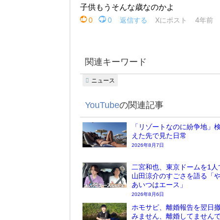
関連キーワード
ニュース
YouTube
の関連記事
「リゾートなのに紛争地」検
えた先で見た日常
2026年8月7日
二宮和也、東京ドームを1人
山田涼介のすごさを語る「
あいつはエース」
2026年8月6日
ホモサピ、離婚報告を翌日
みません、離婚してません