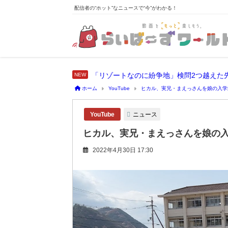
配信者の“ホット”なニュースで“今”がわかる！
「リゾートなのに紛争地」検問2つ越えた
ホーム
YouTube
ヒカル、実兄・まえっさんを娘の入学
ニュース
YouTube
ヒカル、実兄・まえっさんを娘の
2022年4月30日 17:30