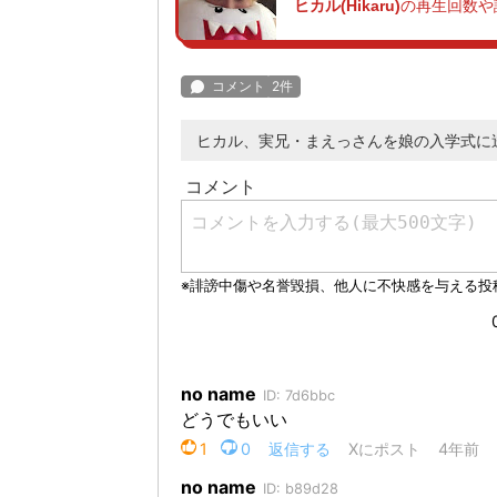
ヒカル(Hikaru)
の再生回数や
ヒカル、実兄・まえっさんを娘の入学式に