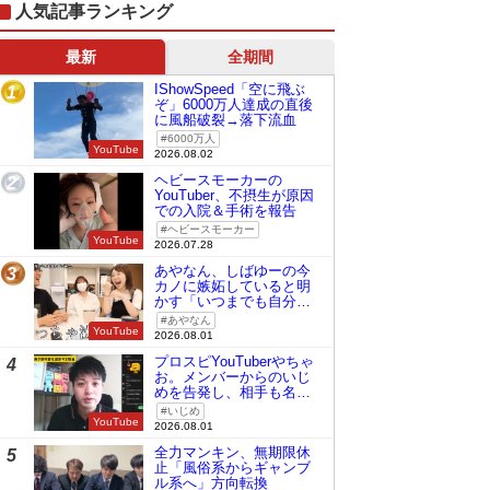
人気記事ランキング
最新
全期間
IShowSpeed「空に飛ぶ
1
ぞ」6000万人達成の直後
に風船破裂→落下流血
6000万人
YouTube
2026.08.02
ヘビースモーカーの
2
YouTuber、不摂生が原因
での入院＆手術を報告
ヘビースモーカー
YouTube
2026.07.28
あやなん、しばゆーの今
3
カノに嫉妬していると明
かす「いつまでも自分の
ものみたいに…」
あやなん
YouTube
2026.08.01
プロスピYouTuberやちゃ
4
お。メンバーからのいじ
めを告発し、相手も名指
しで批判
いじめ
YouTube
2026.08.01
全力マンキン、無期限休
5
止「風俗系からギャンブ
ル系へ」方向転換