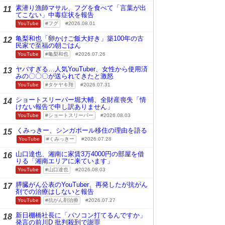
素潜り漁師マサル、フグを食べて「言葉が出
11
てこない」中毒症状を報告
YouTube
フグ
2026.08.01
亀梨和也「卵かけご飯大好き」築100年の古
12
民家で至福の朝ごはん
YouTube
亀梨和也
2026.07.26
ヤバすぎる…人気YouTuber、女性から使用済
13
みの〇〇〇が送られてきたと激怒
YouTube
タケヤキ翔
2026.07.31
ショートスリーパー堀大輔、全財産喪失「情
14
けない報告で申し訳ありません」
YouTube
ショートスリーパー
2026.08.03
くみっきー、シンガポール移住の理由を語る
15
YouTube
くみっきー
2026.07.28
山口達也、湘南に家賃3万4000円の部屋を借
16
りる「湘南エリアに来ています」
YouTube
山口達也
2026.08.03
膵臓がん公表のYouTuber、再発したが抗がん
17
剤での治療はしないと報告
YouTube
抗がん剤治療
2026.07.27
新日棚橋社長に「パソコン打てるんですか」
18
発言の前川D 批判殺到で謝罪