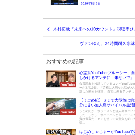
2026年8月6日
木村拓哉『未来への10カウント』視聴率ひ
ヴァンゆん、24時間耐久水
おすすめの記事
心霊系YouTuberブルーシー、
しかけるアンチに「来ないで」
心霊現象を検証しているコンビYouTube
YouTube
ーが3月19日、『皆様に大切なお話があ
題した動画を投稿。 自宅に来るアンチに「.
【うごめ紀】セミで大型魚は釣
分に甘い無人島サバイバル生活
うごめ紀が、水ラーメンと無人島サバイ
YouTube
した。しかし、サバイバルと言っている
資は豊富だ。セミを使って大型魚を釣っ
酒...
はじめしゃちょーがYouTube