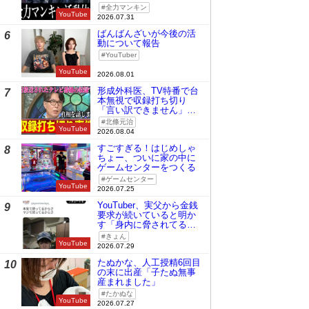
全力マンキン
YouTube
2026.07.31
ばんばんざいが今後の活
6
動について報告
YouTuber
YouTube
2026.08.01
形成外科医、TV特番で台
7
本無視で収録打ち切り
「言い訳できません」と
謝罪
北條元治
YouTube
2026.08.04
すごすぎる！はじめしゃ
8
ちょー、ついに家の中に
ゲームセンターをつくる
ゲームセンター
YouTube
2026.07.25
YouTuber、実父から金銭
9
要求が続いていると明か
す「身内に脅されてる
の」
きょん
YouTube
2026.07.29
たぬかな、人工授精6回目
10
の末に出産「子たぬ無事
産まれました」
たかぬな
YouTube
2026.07.27