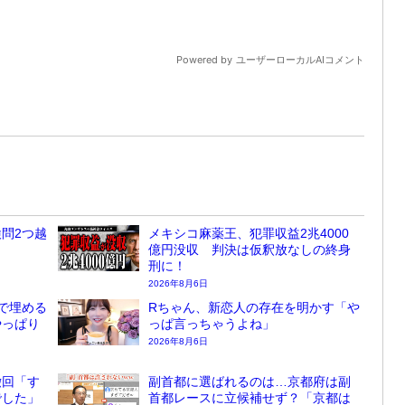
問2つ越
メキシコ麻薬王、犯罪収益2兆4000
億円没収 判決は仮釈放なしの終身
刑に！
2026年8月6日
で埋める
Rちゃん、新恋人の存在を明かす「や
やっぱり
っぱ言っちゃうよね」
2026年8月6日
撤回「す
副首都に選ばれるのは…京都府は副
でした」
首都レースに立候補せず？「京都は