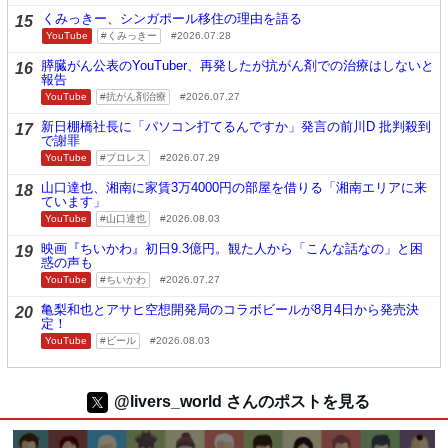
くみっきー、シンガポール移住の理由を語る
15
YouTube
くみっきー
2026.07.28
膵臓がん公表のYouTuber、再発したが抗がん剤での治療はしないと
16
報告
YouTube
抗がん剤治療
2026.07.27
新日棚橋社長に「パソコン打てるんですか」発言の前川D 批判殺到
17
で謝罪
YouTube
プロレス
2026.07.29
山口達也、湘南に家賃3万4000円の部屋を借りる「湘南エリアに来
18
ています」
YouTube
山口達也
2026.08.03
映画『ちいかわ』初日9.3億円。観た人から「こんな話なの」と困
19
惑の声も
YouTube
ちいかわ
2026.07.27
亀梨和也とアサヒ空想開発局のコラボビールが8月4日から発売決
20
定！
YouTube
ビール
2026.08.03
@livers_world さんのポストを見る