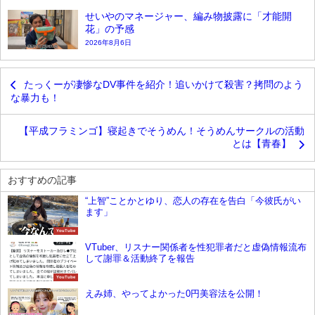
せいやのマネージャー、編み物披露に「才能開
花」の予感
2026年8月6日
たっくーが凄惨なDV事件を紹介！追いかけて殺害？拷問のよう
な暴力も！
【平成フラミンゴ】寝起きでそうめん！そうめんサークルの活動
とは【青春】
おすすめの記事
“上智”ことかとゆり、恋人の存在を告白「今彼氏がい
ます」
YouTube
VTuber、リスナー関係者を性犯罪者だと虚偽情報流布
して謝罪＆活動終了を報告
YouTube
えみ姉、やってよかった0円美容法を公開！