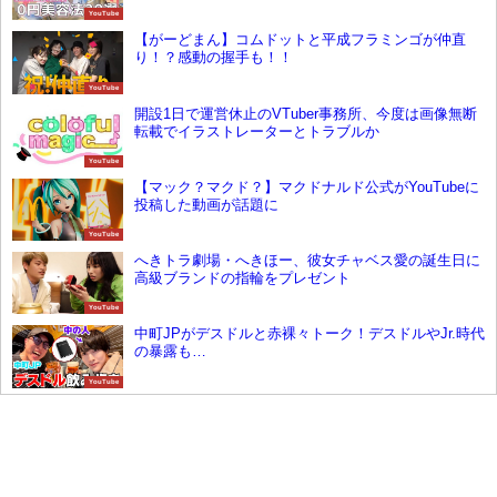
YouTube
【がーどまん】コムドットと平成フラミンゴが仲直
り！？感動の握手も！！
YouTube
開設1日で運営休止のVTuber事務所、今度は画像無断
転載でイラストレーターとトラブルか
YouTube
【マック？マクド？】マクドナルド公式がYouTubeに
投稿した動画が話題に
YouTube
へきトラ劇場・へきほー、彼女チャベス愛の誕生日に
高級ブランドの指輪をプレゼント
YouTube
中町JPがデスドルと赤裸々トーク！デスドルやJr.時代
の暴露も…
YouTube