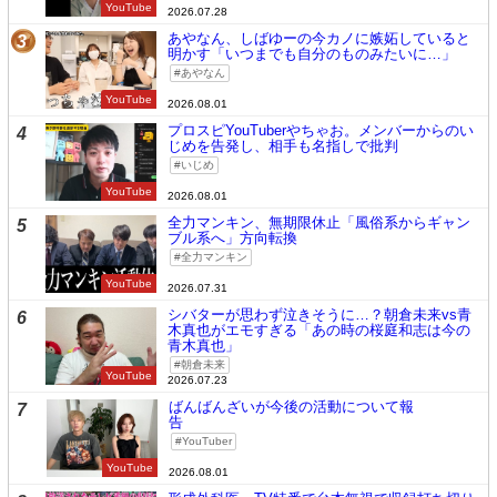
YouTube
2026.07.28
あやなん、しばゆーの今カノに嫉妬していると
3
明かす「いつまでも自分のものみたいに…」
あやなん
YouTube
2026.08.01
プロスピYouTuberやちゃお。メンバーからのい
4
じめを告発し、相手も名指しで批判
いじめ
YouTube
2026.08.01
全力マンキン、無期限休止「風俗系からギャン
5
ブル系へ」方向転換
全力マンキン
YouTube
2026.07.31
シバターが思わず泣きそうに…？朝倉未来vs青
6
木真也がエモすぎる「あの時の桜庭和志は今の
青木真也」
朝倉未来
YouTube
2026.07.23
ばんばんざいが今後の活動について報
7
告
YouTuber
YouTube
2026.08.01