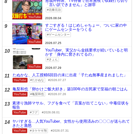
形成外科医、TV特番で台本無視で収録打ち切り
8
「言い訳できません」と謝罪
北條元治
YouTube
2026.08.04
すごすぎる！はじめしゃちょー、ついに家の中
9
にゲームセンターをつくる
ゲームセンター
YouTube
2026.07.25
YouTuber、実父から金銭要求が続いていると明
10
かす「身内に脅されてるの」
きょん
YouTube
2026.07.29
たぬかな、人工授精6回目の末に出産「子たぬ無事産まれました」
11
YouTube
たかぬな
2026.07.27
亀梨和也「卵かけご飯大好き」築100年の古民家で至福の朝ごはん
12
YouTube
亀梨和也
2026.07.26
素潜り漁師マサル、フグを食べて「言葉が出てこない」中毒症状を
13
報告
YouTube
フグ
2026.08.01
ヤバすぎる…人気YouTuber、女性から使用済みの〇〇〇が送られて
14
きたと激怒
YouTube
タケヤキ翔
2026.07.31