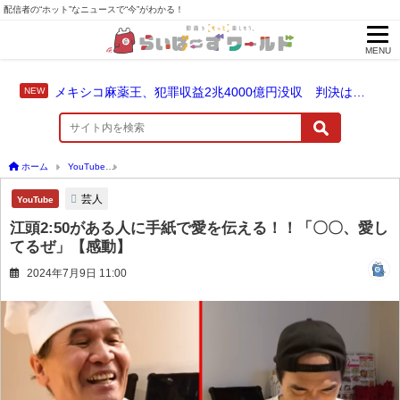
配信者の“ホット”なニュースで“今”がわかる！
MENU
メキシコ麻薬王、犯罪収益2兆4000億円没収 判決は仮釈放なしの終身刑に！
ホーム
YouTube
江頭2:50がある人に手紙で愛を伝える！！「〇〇、愛してるぜ」【
芸人
YouTube
江頭2:50がある人に手紙で愛を伝える！！「〇〇、愛し
てるぜ」【感動】
2024年7月9日 11:00