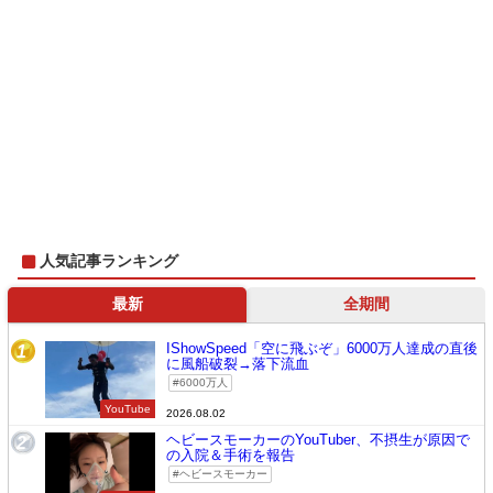
人気記事ランキング
最新
全期間
IShowSpeed「空に飛ぶぞ」6000万人達成の直後
1
に風船破裂→落下流血
6000万人
YouTube
2026.08.02
ヘビースモーカーのYouTuber、不摂生が原因で
2
の入院＆手術を報告
ヘビースモーカー