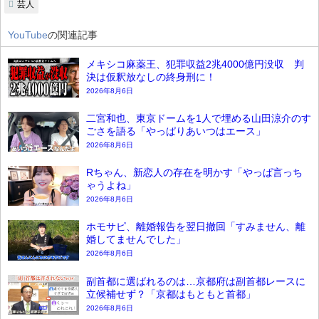
芸人
YouTube
の関連記事
メキシコ麻薬王、犯罪収益2兆4000億円没収 判
決は仮釈放なしの終身刑に！
2026年8月6日
二宮和也、東京ドームを1人で埋める山田涼介のす
ごさを語る「やっぱりあいつはエース」
2026年8月6日
Rちゃん、新恋人の存在を明かす「やっぱ言っち
ゃうよね」
2026年8月6日
ホモサピ、離婚報告を翌日撤回「すみません、離
婚してませんでした」
2026年8月6日
副首都に選ばれるのは…京都府は副首都レースに
立候補せず？「京都はもともと首都」
2026年8月6日