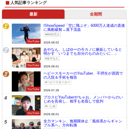
人気記事ランキング
最新
全期間
IShowSpeed「空に飛ぶぞ」6000万人達成の直後
1
に風船破裂→落下流血
6000万人
YouTube
2026.08.02
あやなん、しばゆーの今カノに嫉妬していると
2
明かす「いつまでも自分のものみたいに…」
あやなん
YouTube
2026.08.01
ヘビースモーカーのYouTuber、不摂生が原因で
3
の入院＆手術を報告
ヘビースモーカー
YouTube
2026.07.28
プロスピYouTuberやちゃお。メンバーからのい
4
じめを告発し、相手も名指しで批判
いじめ
YouTube
2026.08.01
全力マンキン、無期限休止「風俗系からギャン
5
ブル系へ」方向転換