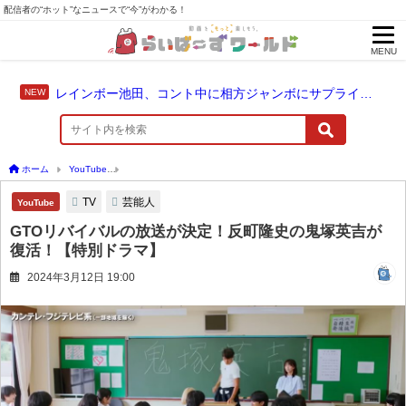
配信者の“ホット”なニュースで“今”がわかる！
MENU
レインボー池田、コント中に相方ジャンボにサプライズ結婚報告
ホーム
YouTube
GTOリバイバルの放送が決定！反町隆史の鬼塚英吉が復活！【特別
TV
芸能人
YouTube
GTOリバイバルの放送が決定！反町隆史の鬼塚英吉が
復活！【特別ドラマ】
2024年3月12日 19:00