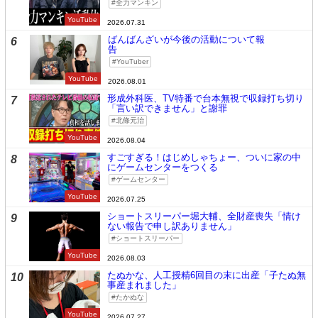
全力マンキン
YouTube
2026.07.31
ばんばんざいが今後の活動について報
6
告
YouTuber
YouTube
2026.08.01
形成外科医、TV特番で台本無視で収録打ち切り
7
「言い訳できません」と謝罪
北條元治
YouTube
2026.08.04
すごすぎる！はじめしゃちょー、ついに家の中
8
にゲームセンターをつくる
ゲームセンター
YouTube
2026.07.25
ショートスリーパー堀大輔、全財産喪失「情け
9
ない報告で申し訳ありません」
ショートスリーパー
YouTube
2026.08.03
たぬかな、人工授精6回目の末に出産「子たぬ無
10
事産まれました」
たかぬな
YouTube
2026.07.27