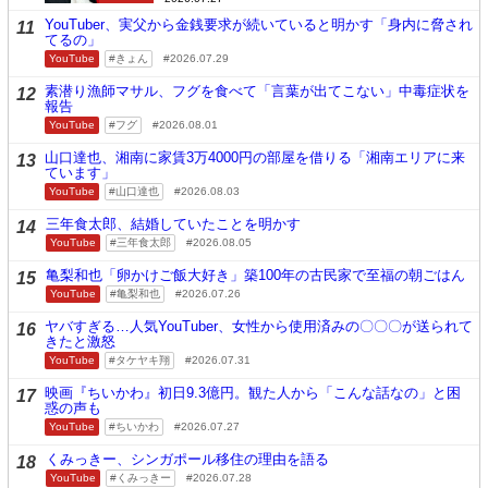
YouTuber、実父から金銭要求が続いていると明かす「身内に脅され
11
てるの」
YouTube
きょん
2026.07.29
素潜り漁師マサル、フグを食べて「言葉が出てこない」中毒症状を
12
報告
YouTube
フグ
2026.08.01
山口達也、湘南に家賃3万4000円の部屋を借りる「湘南エリアに来
13
ています」
YouTube
山口達也
2026.08.03
三年食太郎、結婚していたことを明かす
14
YouTube
三年食太郎
2026.08.05
亀梨和也「卵かけご飯大好き」築100年の古民家で至福の朝ごはん
15
YouTube
亀梨和也
2026.07.26
ヤバすぎる…人気YouTuber、女性から使用済みの〇〇〇が送られて
16
きたと激怒
YouTube
タケヤキ翔
2026.07.31
映画『ちいかわ』初日9.3億円。観た人から「こんな話なの」と困
17
惑の声も
YouTube
ちいかわ
2026.07.27
くみっきー、シンガポール移住の理由を語る
18
YouTube
くみっきー
2026.07.28