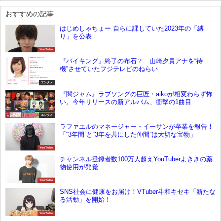
おすすめの記事
はじめしゃちょー 自らに課していた2023年の「縛
り」を公表
YouTube
『バイキング』終了の布石？ 山崎夕貴アナを“待
機”させていたフジテレビのねらい
エンタメ
『関ジャム』ラブソングの巨匠・aikoが相変わらず怖
い。今年リリースの新アルバム、衝撃の1曲目
エンタメ
ラファエルのマネージャー・イーサンが卒業を報告！
「“3年間”と“3年を共にした仲間”は大切な宝物」
YouTube
チャンネル登録者数100万人超えYouTuberよききの薬
物使用が発覚
YouTube
SNS社会に健康をお届け！VTuber斗和キセキ「新たな
る活動」を開始！
YouTube