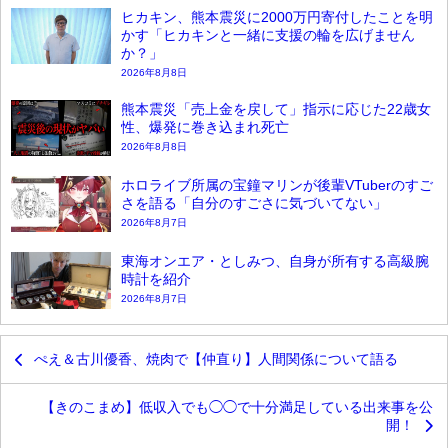
ヒカキン、熊本震災に2000万円寄付したことを明
かす「ヒカキンと一緒に支援の輪を広げません
か？」
2026年8月8日
熊本震災「売上金を戻して」指示に応じた22歳女
性、爆発に巻き込まれ死亡
2026年8月8日
ホロライブ所属の宝鐘マリンが後輩VTuberのすご
さを語る「自分のすごさに気づいてない」
2026年8月7日
東海オンエア・としみつ、自身が所有する高級腕
時計を紹介
2026年8月7日
ぺえ＆古川優香、焼肉で【仲直り】人間関係について語る
【きのこまめ】低収入でも◯◯で十分満足している出来事を公
開！