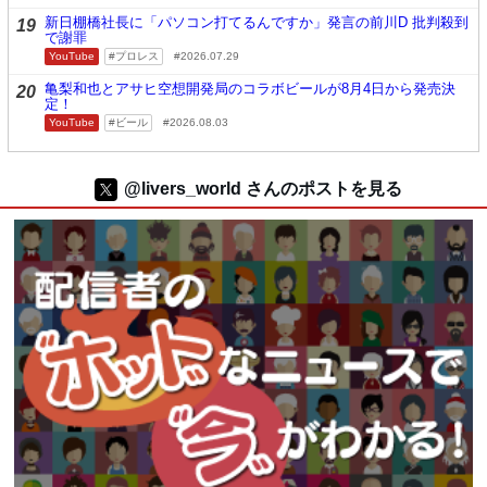
新日棚橋社長に「パソコン打てるんですか」発言の前川D 批判殺到
19
で謝罪
YouTube
プロレス
2026.07.29
亀梨和也とアサヒ空想開発局のコラボビールが8月4日から発売決
20
定！
YouTube
ビール
2026.08.03
@livers_world さんのポストを見る