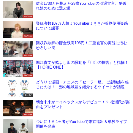
借金1700万円抱えた29歳YouTuberの引退宣言。夢破
れ娘のために選ぶ道
YouTube
登録者数107万人超えYouTuberよききが薬物使用疑惑
について謝罪
YouTube
回収詐欺師の貯金残高106円！二重被害の実態に潜む
恐ろしい罠
YouTube
堀江貴文が鮨よし田の騒動を「〇〇の弊害」と指摘！
【HORIE ONE】
YouTube
どうりで漫画・アニメの「セーラー服」に違和感を感
じたのは！ 形の地域差を紹介するツイートが話題
エンタメ
朝倉未来がエイベックスからデビュー！？ 松浦氏が楽
曲をプレゼント
YouTube
ついに！M-1王者がYouTubeで東京進出＆単独ライブ
開催を発表