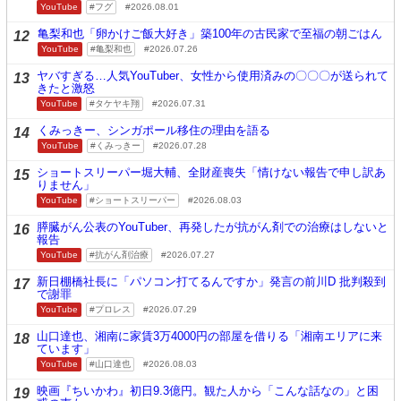
YouTube
フグ
2026.08.01
亀梨和也「卵かけご飯大好き」築100年の古民家で至福の朝ごはん
12
YouTube
亀梨和也
2026.07.26
ヤバすぎる…人気YouTuber、女性から使用済みの〇〇〇が送られて
13
きたと激怒
YouTube
タケヤキ翔
2026.07.31
くみっきー、シンガポール移住の理由を語る
14
YouTube
くみっきー
2026.07.28
ショートスリーパー堀大輔、全財産喪失「情けない報告で申し訳あ
15
りません」
YouTube
ショートスリーパー
2026.08.03
膵臓がん公表のYouTuber、再発したが抗がん剤での治療はしないと
16
報告
YouTube
抗がん剤治療
2026.07.27
新日棚橋社長に「パソコン打てるんですか」発言の前川D 批判殺到
17
で謝罪
YouTube
プロレス
2026.07.29
山口達也、湘南に家賃3万4000円の部屋を借りる「湘南エリアに来
18
ています」
YouTube
山口達也
2026.08.03
映画『ちいかわ』初日9.3億円。観た人から「こんな話なの」と困
19