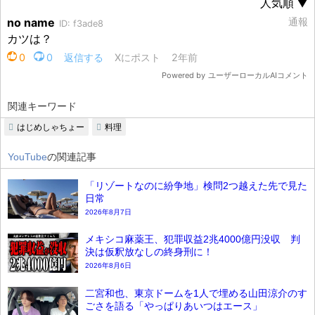
関連キーワード
はじめしゃちょー
料理
YouTube
の関連記事
「リゾートなのに紛争地」検問2つ越えた先で見た
日常
2026年8月7日
メキシコ麻薬王、犯罪収益2兆4000億円没収 判
決は仮釈放なしの終身刑に！
2026年8月6日
二宮和也、東京ドームを1人で埋める山田涼介のす
ごさを語る「やっぱりあいつはエース」