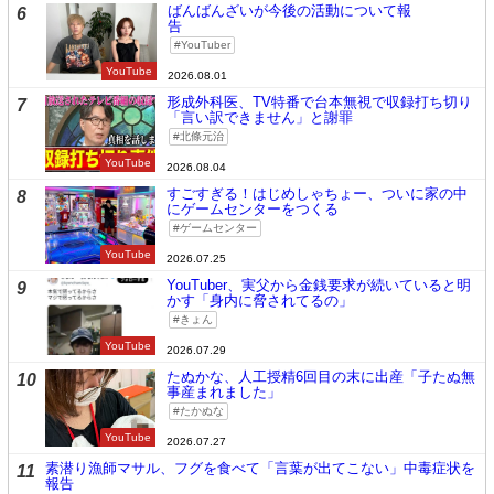
ばんばんざいが今後の活動について報
6
告
YouTuber
YouTube
2026.08.01
形成外科医、TV特番で台本無視で収録打ち切り
7
「言い訳できません」と謝罪
北條元治
YouTube
2026.08.04
すごすぎる！はじめしゃちょー、ついに家の中
8
にゲームセンターをつくる
ゲームセンター
YouTube
2026.07.25
YouTuber、実父から金銭要求が続いていると明
9
かす「身内に脅されてるの」
きょん
YouTube
2026.07.29
たぬかな、人工授精6回目の末に出産「子たぬ無
10
事産まれました」
たかぬな
YouTube
2026.07.27
素潜り漁師マサル、フグを食べて「言葉が出てこない」中毒症状を
11
報告