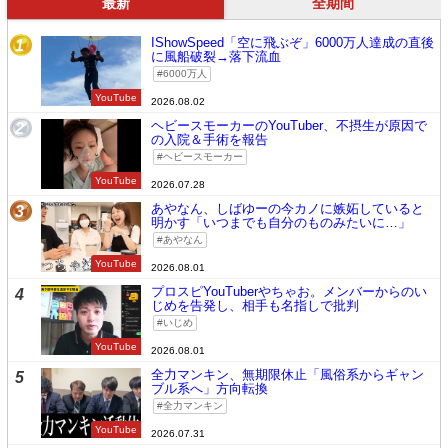
最新
全期間
IShowSpeed「空に飛ぶぞ」6000万人達成の直後
1
に風船破裂→落下流血
6000万人
YouTube
2026.08.02
ヘビースモーカーのYouTuber、不摂生が原因で
2
の入院＆手術を報告
ヘビースモーカー
YouTube
2026.07.28
あやなん、しばゆーの今カノに嫉妬していると
3
明かす「いつまでも自分のものみたいに…」
あやなん
YouTube
2026.08.01
プロスピYouTuberやちゃお。メンバーからのい
4
じめを告発し、相手も名指しで批判
いじめ
YouTube
2026.08.01
全力マンキン、無期限休止「風俗系からギャン
5
ブル系へ」方向転換
全力マンキン
YouTube
2026.07.31