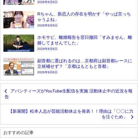
2026年8月6日
Rちゃん、新恋人の存在を明かす「やっぱ言っち
ゃうよね」
2026年8月6日
ホモサピ、離婚報告を翌日撤回「すみません、離
婚してませんでした」
2026年8月6日
副首都に選ばれるのは…京都府は副首都レースに
立候補せず？「京都はもともと首都」
2026年8月6日
アバンティーズがYouTube生配信を実施 活動休止中の近況を報
告
【新展開】松本人志が芸能活動休止を発表！！理由は「〇〇に力
を注ぐため」
おすすめの記事