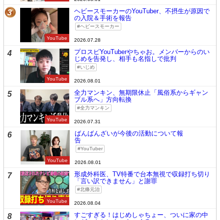
ヘビースモーカーのYouTuber、不摂生が原因で
3
の入院＆手術を報告
ヘビースモーカー
YouTube
2026.07.28
プロスピYouTuberやちゃお。メンバーからのい
4
じめを告発し、相手も名指しで批判
いじめ
YouTube
2026.08.01
全力マンキン、無期限休止「風俗系からギャン
5
ブル系へ」方向転換
全力マンキン
YouTube
2026.07.31
ばんばんざいが今後の活動について報
6
告
YouTuber
YouTube
2026.08.01
形成外科医、TV特番で台本無視で収録打ち切り
7
「言い訳できません」と謝罪
北條元治
YouTube
2026.08.04
すごすぎる！はじめしゃちょー、ついに家の中
8