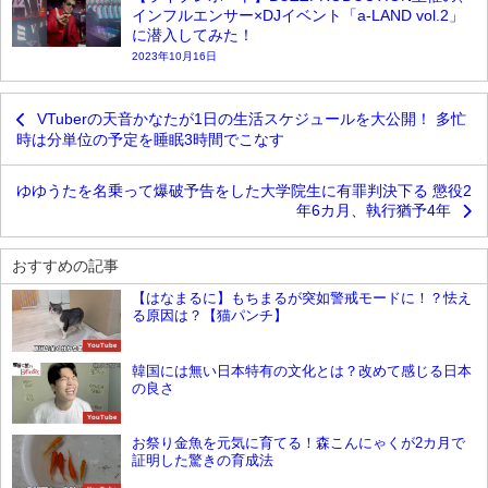
インフルエンサー×DJイベント「a-LAND vol.2」
に潜入してみた！
2023年10月16日
VTuberの天音かなたが1日の生活スケジュールを大公開！ 多忙
時は分単位の予定を睡眠3時間でこなす
ゆゆうたを名乗って爆破予告をした大学院生に有罪判決下る 懲役2
年6カ月、執行猶予4年
おすすめの記事
【はなまるに】もちまるが突如警戒モードに！？怯え
る原因は？【猫パンチ】
YouTube
韓国には無い日本特有の文化とは？改めて感じる日本
の良さ
YouTube
お祭り金魚を元気に育てる！森こんにゃくが2カ月で
証明した驚きの育成法