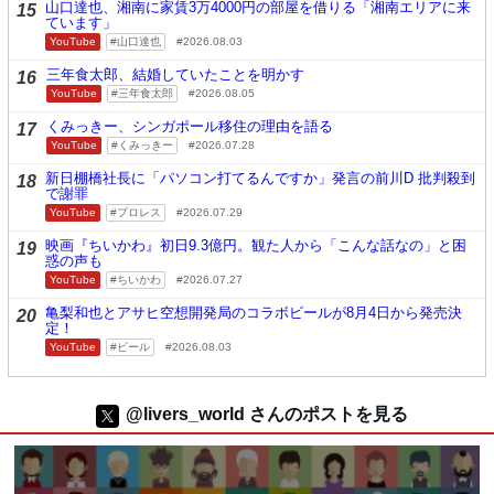
山口達也、湘南に家賃3万4000円の部屋を借りる「湘南エリアに来
15
ています」
YouTube
山口達也
2026.08.03
三年食太郎、結婚していたことを明かす
16
YouTube
三年食太郎
2026.08.05
くみっきー、シンガポール移住の理由を語る
17
YouTube
くみっきー
2026.07.28
新日棚橋社長に「パソコン打てるんですか」発言の前川D 批判殺到
18
で謝罪
YouTube
プロレス
2026.07.29
映画『ちいかわ』初日9.3億円。観た人から「こんな話なの」と困
19
惑の声も
YouTube
ちいかわ
2026.07.27
亀梨和也とアサヒ空想開発局のコラボビールが8月4日から発売決
20
定！
YouTube
ビール
2026.08.03
@livers_world さんのポストを見る