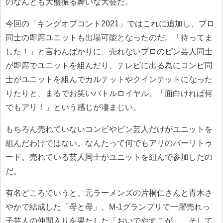
のなんとも大盤振る舞いな大会だ。
今回の「キングオブコント2021」ではこれに追加し、プロ
同士の即席ユニットも出場可能となったのだ。「待ってま
した！」と言わんばかりに、売れないプロのピン芸人同士
が即席でユニットを組んだり、テレビに出る為にコンビ同
士がユニットを組んでカルテットやクインテットになった
りたりと、まるでお笑いバトルロイヤル。「面白ければ何
でもアリ！」という感じが凄まじい。
もちろん売れていないコンビやピン芸人だけがユニットを
組んだわけではない。なんたって何でもアリのバーリトゥ
ード。売れている芸人同士がユニットを組んで参加したの
だ。
有名どころでいうと、元ラーメンズの片桐仁さんと青木さ
やかで結成した「母と母」、M-1グランプリで一躍売れっ
子芸人の仲間入りを果たした「おいでやすこが」、そして