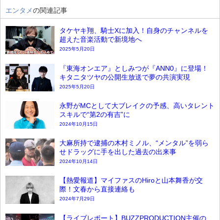
エンタメ
の関連記事
タケヤキ翔、騎士Xに加入！自身のチャンネルを
超えた音楽活動で新境地へ
2025年5月20日
『東海オンエア』としみつが『ANN0』に登場！
キタニタツヤの公開生放送で夢の共演実現
2025年5月20日
永野がMCとして大ブレイクの予感、高いタレント
スキルで“第2の有吉”に
2024年10月15日
大麻所持で逮捕の木村ミノル、“メンタル”を弱ら
せドラッグに手を出した過去の出来事
2024年10月14日
【熱愛報道】マイファスのHiroと山本舞香が交
際！文春から直接連絡も
2024年7月29日
【ライブレポート】BUZZPRODUCTION主催の、