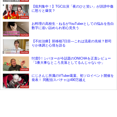
YouTube
【批判集中！】TGC出演「夜のひと笑い」が誹謗中傷
に怒りと爆笑？
YouTube
お料理の高校生・ねるがYouTuberとしての悩みを告白
数字に追い詰められ初心見失う
YouTube
【不妊治療】胚移植7日目―これは流産の兆候？郡司
りか体調と心境を語る
YouTube
忖度0！シバターが今話題のONICHAを正直レビュー
「1番大事なところ見落としてるんじゃないか」
YouTube
にじさんじ所属のVTuber葛葉、初ソロイベント開催を
発表！ 同配信スパチャは490万越え
YouTube