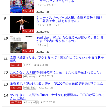
にゲームセンターをつくる
ゲームセンター
YouTube
2026.07.25
ショートスリーパー堀大輔、全財産喪失「情け
9
ない報告で申し訳ありません」
ショートスリーパー
YouTube
2026.08.03
YouTuber、実父から金銭要求が続いていると明
10
かす「身内に脅されてるの」
きょん
YouTube
2026.07.29
素潜り漁師マサル、フグを食べて「言葉が出てこない」中毒症状を
11
報告
YouTube
フグ
2026.08.01
たぬかな、人工授精6回目の末に出産「子たぬ無事産まれました」
12
YouTube
たかぬな
2026.07.27
亀梨和也「卵かけご飯大好き」築100年の古民家で至福の朝ごはん
13
YouTube
亀梨和也
2026.07.26
ヤバすぎる…人気YouTuber、女性から使用済みの〇〇〇が送られて
14
きたと激怒
YouTube
タケヤキ翔
2026.07.31