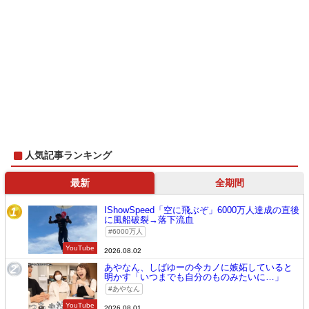
人気記事ランキング
最新
全期間
IShowSpeed「空に飛ぶぞ」6000万人達成の直後
1
に風船破裂→落下流血
6000万人
YouTube
2026.08.02
あやなん、しばゆーの今カノに嫉妬していると
2
明かす「いつまでも自分のものみたいに…」
あやなん
YouTube
2026.08.01