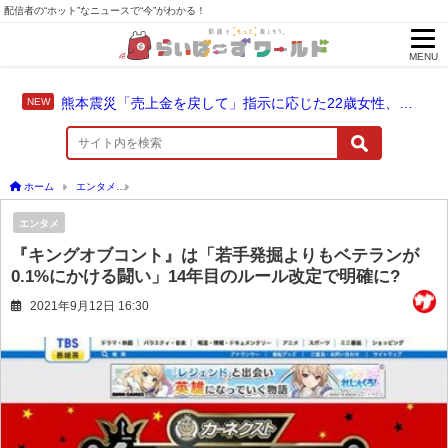
配信者の“ホット”なニュースで“今”がわかる！
MENU
熊本震災「売上金を戻して」指示に応じた22歳女性、爆発に巻き込まれ死亡
ホーム
エンタメ
『キングオブコント』は「若手発掘よりもベテランが0.1%にかける
エンタメ
『キングオブコント』は「若手発掘よりもベテランが
0.1%にかける闘い」14年目のルール改定で明確に?
2021年9月12日 16:30