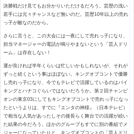
決勝戦だけ見てもお分かりいただけるだろう。芸歴の浅い
若手には元々チャンスなど無いのだ。芸歴10年以上の売れ
っ子が敵なのだから。
さらに言うと、この大会には一夜にして売れっ子になり、
担当マネージャーの電話が鳴りやまないという「芸人ドリ
ーム」は存在しない！
運が良ければ半年くらいは忙しいかもしれないが、それが
ずっと続くという事はほぼない。キングオブコントで優勝
し売れっ子になり、今でもテレビで活躍しているのはバイ
キングとハナコぐらいではないだろうか。第２回チャンピ
オンの東京03にしてもキングオブコントで売れっ子になっ
たというよりは、すでに『エンタの神様』（日本テレビ）
で相当な人気があったしその後長らく舞台での活躍が続い
た結果の今だろう。ほかのグループもすでに別の番組でメ
ジャーになっていたりと、キングオブコントの「芸人ドリ