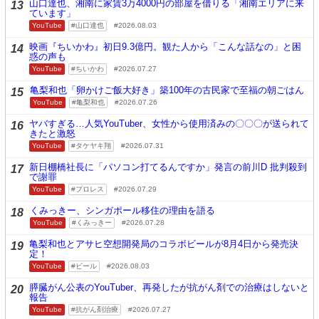
山口達也、湘南に家賃3万4000円の部屋を借りる「湘南エリアに来
13
ています」
YouTube
山口達也
2026.08.03
映画『ちいかわ』初日9.3億円。観た人から「こんな話なの」と困
14
惑の声も
YouTube
ちいかわ
2026.07.27
亀梨和也「卵かけご飯大好き」築100年の古民家で至福の朝ごはん
15
YouTube
亀梨和也
2026.07.26
ヤバすぎる…人気YouTuber、女性から使用済みの〇〇〇が送られて
16
きたと激怒
YouTube
タケヤキ翔
2026.07.31
新日棚橋社長に「パソコン打てるんですか」発言の前川D 批判殺到
17
で謝罪
YouTube
プロレス
2026.07.29
くみっきー、シンガポール移住の理由を語る
18
YouTube
くみっきー
2026.07.28
亀梨和也とアサヒ空想開発局のコラボビールが8月4日から発売決
19
定！
YouTube
ビール
2026.08.03
膵臓がん公表のYouTuber、再発したが抗がん剤での治療はしないと
20
報告
YouTube
抗がん剤治療
2026.07.27