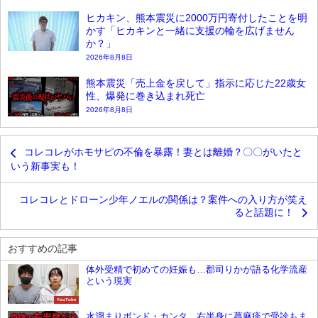
ヒカキン、熊本震災に2000万円寄付したことを明
かす「ヒカキンと一緒に支援の輪を広げません
か？」
2026年8月8日
熊本震災「売上金を戻して」指示に応じた22歳女
性、爆発に巻き込まれ死亡
2026年8月8日
コレコレがホモサピの不倫を暴露！妻とは離婚？〇〇がいたと
いう新事実も！
コレコレとドローン少年ノエルの関係は？案件への入り方が笑え
ると話題に！
おすすめの記事
体外受精で初めての妊娠も…郡司りかが語る化学流産
という現実
YouTube
水溜まりボンド・カンタ、右半身に蕁麻疹で受診もま