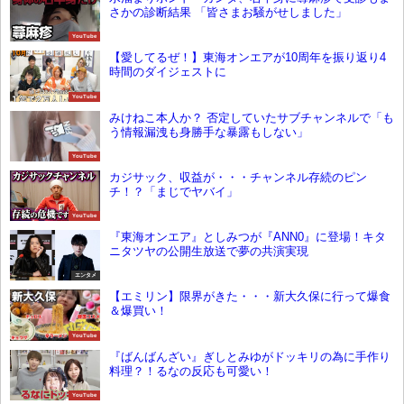
さかの診断結果 「皆さまお騒がせしました」
YouTube
【愛してるぜ！】東海オンエアが10周年を振り返り4
時間のダイジェストに
YouTube
みけねこ本人か？ 否定していたサブチャンネルで「も
う情報漏洩も身勝手な暴露もしない」
YouTube
カジサック、収益が・・・チャンネル存続のピン
チ！？「まじでヤバイ」
YouTube
『東海オンエア』としみつが『ANN0』に登場！キタ
ニタツヤの公開生放送で夢の共演実現
エンタメ
【エミリン】限界がきた・・・新大久保に行って爆食
＆爆買い！
YouTube
『ばんばんざい』ぎしとみゆがドッキリの為に手作り
料理？！るなの反応も可愛い！
YouTube