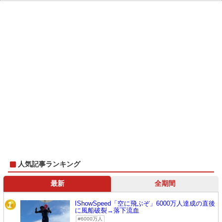
人気記事ランキング
最新
全期間
IShowSpeed「空に飛ぶぞ」6000万人達成の直後
1
に風船破裂→落下流血
6000万人