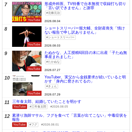
形成外科医、TV特番で台本無視で収録打ち切り
7
「言い訳できません」と謝罪
北條元治
YouTube
2026.08.04
ショートスリーパー堀大輔、全財産喪失「情け
8
ない報告で申し訳ありません」
ショートスリーパー
YouTube
2026.08.03
たぬかな、人工授精6回目の末に出産「子たぬ無
9
事産まれました」
たかぬな
YouTube
2026.07.27
YouTuber、実父から金銭要求が続いていると明
10
かす「身内に脅されてるの」
きょん
YouTube
2026.07.29
三年食太郎、結婚していたことを明かす
11
YouTube
三年食太郎
2026.08.05
素潜り漁師マサル、フグを食べて「言葉が出てこない」中毒症状を
12
報告
YouTube
フグ
2026.08.01