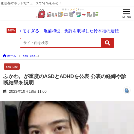
配信者の“ホット”なニュースで“今”がわかる！
MENU
エモすぎる…亀梨和也、免許を取得した鈴木福の運転でドライブ！
ホーム
YouTube
ふかわ。が重度のASDとADHDを公表 公表の経緯や診断結果を説明
YouTube
ふかわ。が重度のASDとADHDを公表 公表の経緯や診
断結果を説明
2023年10月18日 11:00