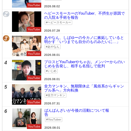
YouTube
2026.08.02
ヘビースモーカーのYouTuber、不摂生が原因で
2
の入院＆手術を報告
ヘビースモーカー
YouTube
2026.07.28
あやなん、しばゆーの今カノに嫉妬していると
3
明かす「いつまでも自分のものみたいに…」
あやなん
YouTube
2026.08.01
プロスピYouTuberやちゃお。メンバーからのい
4
じめを告発し、相手も名指しで批判
いじめ
YouTube
2026.08.01
全力マンキン、無期限休止「風俗系からギャン
5
ブル系へ」方向転換
全力マンキン
YouTube
2026.07.31
ばんばんざいが今後の活動について報
6
告
YouTuber
YouTube
2026.08.01