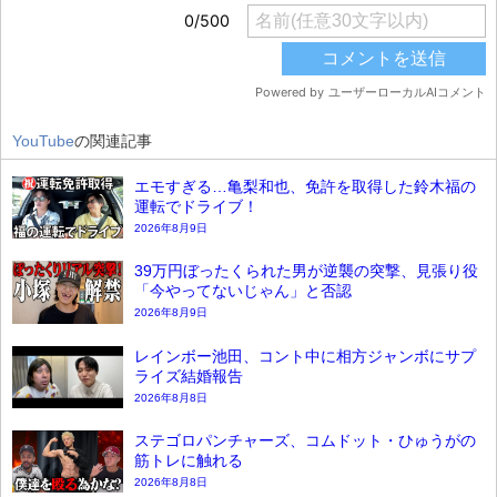
YouTube
の関連記事
エモすぎる…亀梨和也、免許を取得した鈴木福の
運転でドライブ！
2026年8月9日
39万円ぼったくられた男が逆襲の突撃、見張り役
「今やってないじゃん」と否認
2026年8月9日
レインボー池田、コント中に相方ジャンボにサプ
ライズ結婚報告
2026年8月8日
ステゴロパンチャーズ、コムドット・ひゅうがの
筋トレに触れる
2026年8月8日