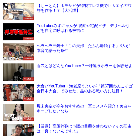
【ちーとん】ホモサピが特製プレス機で巨大エイの煎
餅を作る！？【大活躍】
YouTube
YouTuberみずにゃんが 警察や宅配ピザ、デリヘルな
どを自宅に呼ばれる被害に
YouTube
ヘラヘラ三銃士「この夫婦、たぶん離婚する」3人が
本音で語った条件
YouTube
雨穴とはどんなYouTuber？一味違うホラーを体験せよ
YouTube
大食いYouTuber・海老原まよいが「第67回わんこそば
全日本大会」でみせた、品のある戦い方に注目！
YouTube
堀未央奈が今年おすすめの一軍コスメを紹介！美白を
キープしたいなら…
YouTube
【暴露】高須幹弥は市販の目薬を使わない？その理由
は「良くないんですよ」