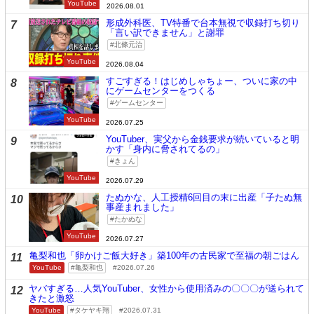
YouTube
2026.08.01
形成外科医、TV特番で台本無視で収録打ち切り
7
「言い訳できません」と謝罪
北條元治
YouTube
2026.08.04
すごすぎる！はじめしゃちょー、ついに家の中
8
にゲームセンターをつくる
ゲームセンター
YouTube
2026.07.25
YouTuber、実父から金銭要求が続いていると明
9
かす「身内に脅されてるの」
きょん
YouTube
2026.07.29
たぬかな、人工授精6回目の末に出産「子たぬ無
10
事産まれました」
たかぬな
YouTube
2026.07.27
亀梨和也「卵かけご飯大好き」築100年の古民家で至福の朝ごはん
11
YouTube
亀梨和也
2026.07.26
ヤバすぎる…人気YouTuber、女性から使用済みの〇〇〇が送られて
12
きたと激怒
YouTube
タケヤキ翔
2026.07.31