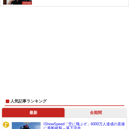
YouTube
人気記事ランキング
最新
全期間
IShowSpeed「空に飛ぶぞ」6000万人達成の直後
1
に風船破裂→落下流血