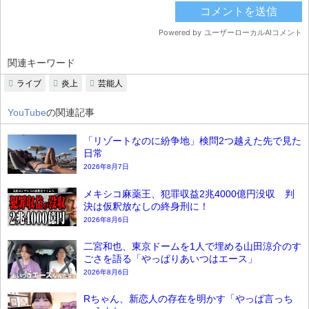
関連キーワード
ライブ
炎上
芸能人
YouTube
の関連記事
「リゾートなのに紛争地」検問2つ越えた先で見た
日常
2026年8月7日
メキシコ麻薬王、犯罪収益2兆4000億円没収 判
決は仮釈放なしの終身刑に！
2026年8月6日
二宮和也、東京ドームを1人で埋める山田涼介のす
ごさを語る「やっぱりあいつはエース」
2026年8月6日
Rちゃん、新恋人の存在を明かす「やっぱ言っち