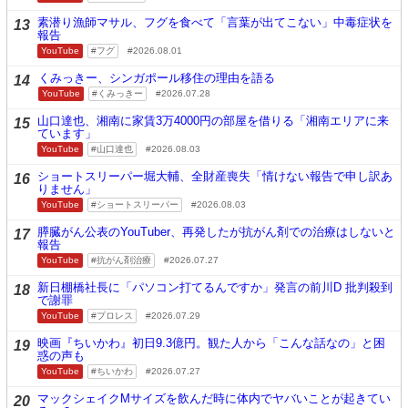
素潜り漁師マサル、フグを食べて「言葉が出てこない」中毒症状を
13
報告
YouTube
フグ
2026.08.01
くみっきー、シンガポール移住の理由を語る
14
YouTube
くみっきー
2026.07.28
山口達也、湘南に家賃3万4000円の部屋を借りる「湘南エリアに来
15
ています」
YouTube
山口達也
2026.08.03
ショートスリーパー堀大輔、全財産喪失「情けない報告で申し訳あ
16
りません」
YouTube
ショートスリーパー
2026.08.03
膵臓がん公表のYouTuber、再発したが抗がん剤での治療はしないと
17
報告
YouTube
抗がん剤治療
2026.07.27
新日棚橋社長に「パソコン打てるんですか」発言の前川D 批判殺到
18
で謝罪
YouTube
プロレス
2026.07.29
映画『ちいかわ』初日9.3億円。観た人から「こんな話なの」と困
19
惑の声も
YouTube
ちいかわ
2026.07.27
マックシェイクMサイズを飲んだ時に体内でヤバいことが起きてい
20