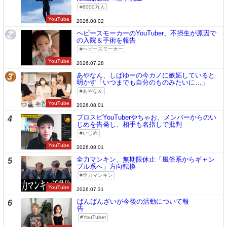
6000万人
YouTube
2026.08.02
ヘビースモーカーのYouTuber、不摂生が原因で
2
の入院＆手術を報告
ヘビースモーカー
YouTube
2026.07.28
あやなん、しばゆーの今カノに嫉妬していると
3
明かす「いつまでも自分のものみたいに…」
あやなん
YouTube
2026.08.01
プロスピYouTuberやちゃお。メンバーからのい
4
じめを告発し、相手も名指しで批判
いじめ
YouTube
2026.08.01
全力マンキン、無期限休止「風俗系からギャン
5
ブル系へ」方向転換
全力マンキン
YouTube
2026.07.31
ばんばんざいが今後の活動について報
6
告
YouTuber