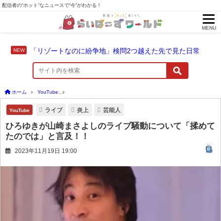
配信者の“ホット”なニュースで“今”がわかる！
MENU
「リゾートなのに紛争地」検問2つ越えた先で見た日常
ホーム
YouTube
ひろゆきが山崎まさよしのライブ騒動について「揉めてたのでは」
ライブ
炎上
芸能人
YouTube
ひろゆきが山崎まさよしのライブ騒動について「揉めて
たのでは」と言及！！
2023年11月19日 19:00