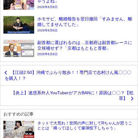
ゃうよね」
2026年8月6日
ホモサピ、離婚報告を翌日撤回「すみません、離
婚してませんでした」
2026年8月6日
副首都に選ばれるのは…京都府は副首都レースに
立候補せず？「京都はもともと首都」
2026年8月6日
【江頭2:50】沖縄でぶらり散歩！！専門店で志村けん風〇〇〇
を購入！？
【炎上】迷惑系外人YouTuberがアカBANに！原因は〇〇？【犯
罪】
おすすめの記事
ネットで大荒れ！世間の声に対してRちゃんが思うこ
ととは「構ってほしくて爆弾投下しちゃう」
YouTube