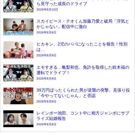
ら見守った成長のドライブ
2026年8月10日
スカイピース・テオくん加藤乃愛と破局「浮気と
かじゃない」配信中に激白
2026年8月9日
ヒカキン、2児のパパになったことを報告！性別
は…
2026年8月9日
エモすぎる…亀梨和也、免許を取得した鈴木福の
運転でドライブ！
2026年8月9日
39万円ぼったくられた男が逆襲の突撃、見張り役
「今やってないじゃん」と否認
2026年8月9日
レインボー池田、コント中に相方ジャンボにサプ
ライズ結婚報告
2026年8月8日