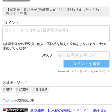
【日本を】青汁王子(三崎優太)が「〇〇終わりました」と報
告！！【守る】
関連キーワード
犯罪
起業家
青汁王子
YouTube
の関連記事
亀梨和也、鈴木福の運転に「ドキドキ」助手席か