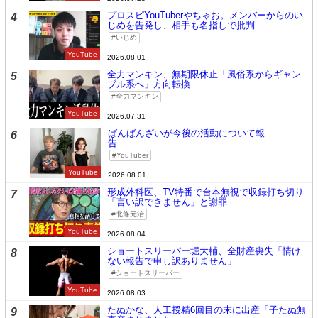
プロスピYouTuberやちゃお。メンバーからのい
4
じめを告発し、相手も名指しで批判
いじめ
YouTube
2026.08.01
全力マンキン、無期限休止「風俗系からギャン
5
ブル系へ」方向転換
全力マンキン
YouTube
2026.07.31
ばんばんざいが今後の活動について報
6
告
YouTuber
YouTube
2026.08.01
形成外科医、TV特番で台本無視で収録打ち切り
7
「言い訳できません」と謝罪
北條元治
YouTube
2026.08.04
ショートスリーパー堀大輔、全財産喪失「情け
8
ない報告で申し訳ありません」
ショートスリーパー
YouTube
2026.08.03
たぬかな、人工授精6回目の末に出産「子たぬ無
9