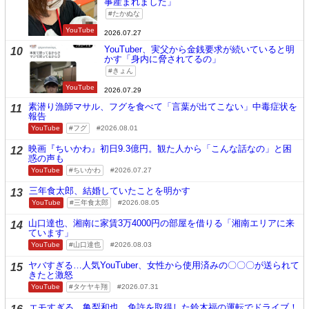
事産まれました」
たかぬな
YouTube
2026.07.27
YouTuber、実父から金銭要求が続いていると明
10
かす「身内に脅されてるの」
きょん
YouTube
2026.07.29
素潜り漁師マサル、フグを食べて「言葉が出てこない」中毒症状を
11
報告
YouTube
フグ
2026.08.01
映画『ちいかわ』初日9.3億円。観た人から「こんな話なの」と困
12
惑の声も
YouTube
ちいかわ
2026.07.27
三年食太郎、結婚していたことを明かす
13
YouTube
三年食太郎
2026.08.05
山口達也、湘南に家賃3万4000円の部屋を借りる「湘南エリアに来
14
ています」
YouTube
山口達也
2026.08.03
ヤバすぎる…人気YouTuber、女性から使用済みの〇〇〇が送られて
15
きたと激怒
YouTube
タケヤキ翔
2026.07.31
エモすぎる…亀梨和也、免許を取得した鈴木福の運転でドライブ！