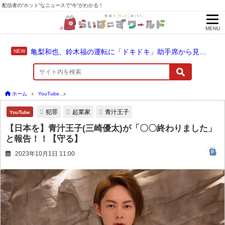
配信者の“ホット”なニュースで“今”がわかる！
MENU
亀梨和也、鈴木福の運転に「ドキドキ」助手席から見守った成長のドライブ
ホーム
YouTube
【日本を】青汁王子(三崎優太)が「〇〇終わりました」と報告！！【
犯罪
起業家
青汁王子
YouTube
【日本を】青汁王子(三崎優太)が「〇〇終わりました」
と報告！！【守る】
2023年10月1日 11:00