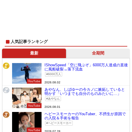
人気記事ランキング
最新
全期間
IShowSpeed「空に飛ぶぞ」6000万人達成の直後
1
に風船破裂→落下流血
6000万人
YouTube
2026.08.02
あやなん、しばゆーの今カノに嫉妬していると
2
明かす「いつまでも自分のものみたいに…」
あやなん
YouTube
2026.08.01
ヘビースモーカーのYouTuber、不摂生が原因で
3
の入院＆手術を報告
ヘビースモーカー
YouTube
2026.07.28