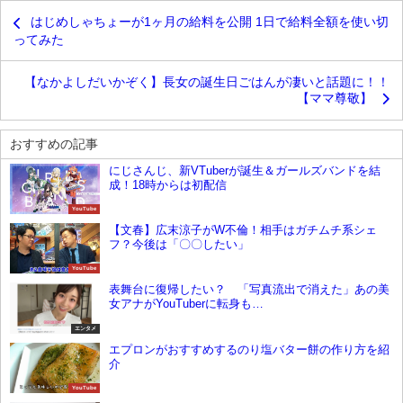
はじめしゃちょーが1ヶ月の給料を公開 1日で給料全額を使い切
ってみた
【なかよしだいかぞく】長女の誕生日ごはんが凄いと話題に！！
【ママ尊敬】
おすすめの記事
にじさんじ、新VTuberが誕生＆ガールズバンドを結
成！18時からは初配信
YouTube
【文春】広末涼子がW不倫！相手はガチムチ系シェ
フ？今後は「〇〇したい」
YouTube
表舞台に復帰したい？ 「写真流出で消えた」あの美
女アナがYouTuberに転身も…
エンタメ
エプロンがおすすめするのり塩バター餅の作り方を紹
介
YouTube