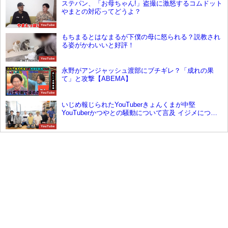
ステパン、「お母ちゃん!」盗撮に激怒するコムドット
やまとの対応ってどうよ？
YouTube
もちまるとはなまるが下僕の母に怒られる？説教され
る姿がかわいいと好評！
YouTube
永野がアンジャッシュ渡部にブチギレ？「成れの果
て」と攻撃【ABEMA】
YouTube
いじめ報じられたYouTuberきょんくまが中堅
YouTuberかつやとの騒動について言及 イジメについ
ては完全否定も一時活動休止へ
YouTube