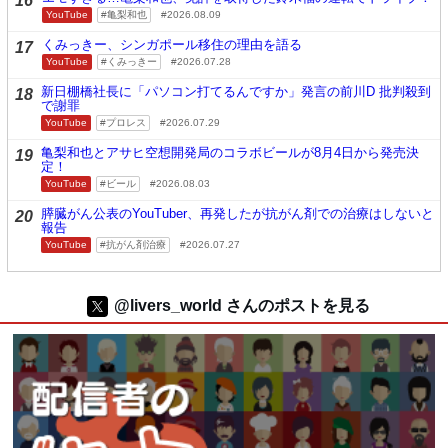
16
YouTube
亀梨和也
2026.08.09
くみっきー、シンガポール移住の理由を語る
17
YouTube
くみっきー
2026.07.28
新日棚橋社長に「パソコン打てるんですか」発言の前川D 批判殺到
18
で謝罪
YouTube
プロレス
2026.07.29
亀梨和也とアサヒ空想開発局のコラボビールが8月4日から発売決
19
定！
YouTube
ビール
2026.08.03
膵臓がん公表のYouTuber、再発したが抗がん剤での治療はしないと
20
報告
YouTube
抗がん剤治療
2026.07.27
@livers_world さんのポストを見る