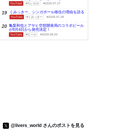
YouTube
ちいかわ
2026.07.27
くみっきー、シンガポール移住の理由を語る
19
YouTube
くみっきー
2026.07.28
亀梨和也とアサヒ空想開発局のコラボビール
20
が8月4日から発売決定！
YouTube
ビール
2026.08.03
@livers_world さんのポストを見る