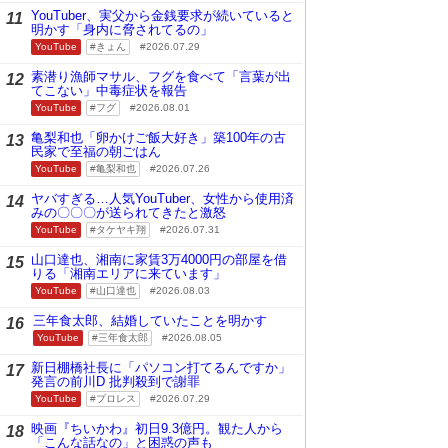
YouTuber、実父から金銭要求が続いていると
11
明かす「身内に脅されてるの」
YouTube
きょん
2026.07.29
素潜り漁師マサル、フグを食べて「言葉が出
12
てこない」中毒症状を報告
YouTube
フグ
2026.08.01
亀梨和也「卵かけご飯大好き」築100年の古
13
民家で至福の朝ごはん
YouTube
亀梨和也
2026.07.26
ヤバすぎる…人気YouTuber、女性から使用済
14
みの〇〇〇が送られてきたと激怒
YouTube
タケヤキ翔
2026.07.31
山口達也、湘南に家賃3万4000円の部屋を借
15
りる「湘南エリアに来ています」
YouTube
山口達也
2026.08.03
三年食太郎、結婚していたことを明かす
16
YouTube
三年食太郎
2026.08.05
新日棚橋社長に「パソコン打てるんですか」
17
発言の前川D 批判殺到で謝罪
YouTube
プロレス
2026.07.29
映画『ちいかわ』初日9.3億円。観た人から
18
「こんな話なの」と困惑の声も