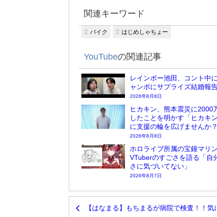
関連キーワード
バイク
はじめしゃちょー
YouTube
の関連記事
レインボー池田、コント中
ャンボにサプライズ結婚報
2026年8月8日
ヒカキン、熊本震災に2000
したことを明かす「ヒカキ
に支援の輪を広げませんか
2026年8月8日
ホロライブ所属の宝鐘マリ
VTuberのすごさを語る「自
さに気づいてない」
2026年8月7日
【はなまる】もちまるが病院で検査！！気