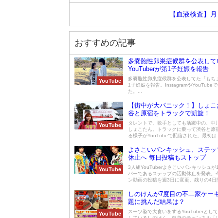
【血液検査】月
おすすめの記事
多嚢胞性卵巣症候群を公表して
YouTuberが第1子妊娠を報告
多嚢胞性卵巣症候群を公表してた『もち
YouTube
1子妊娠を報告。InstagramやYouTub
た。...
【街中が大パニック！】しょこ
谷と原宿をトラックで凱旋！
タレントで、歌手としても活躍中の、中
YouTube
しょこたん。トラックに乗って渋谷と原
る様子がYouTubeで配信された。最初は「
よさこいバンキッシュ、ステッ
休止へ 毎日投稿もストップ
3人組YouTuberよさこいバンキッシュが
YouTube
バーであるステップの活動休止を発表。
ン動画の投稿を週3日に変更、残りの4日間.
しのけんが7度目の不二家ケー
題に挑んだ結果は？
スーツ姿で大食いをするYouTuberとし
YouTube
しているしのけん。自身のチャンネル「