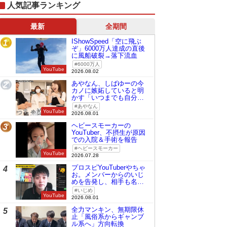
人気記事ランキング
最新
全期間
IShowSpeed「空に飛ぶ
1
ぞ」6000万人達成の直後
に風船破裂→落下流血
6000万人
YouTube
2026.08.02
あやなん、しばゆーの今
2
カノに嫉妬していると明
かす「いつまでも自分の
ものみたいに…」
あやなん
YouTube
2026.08.01
ヘビースモーカーの
3
YouTuber、不摂生が原因
での入院＆手術を報告
ヘビースモーカー
YouTube
2026.07.28
プロスピYouTuberやちゃ
4
お。メンバーからのいじ
めを告発し、相手も名指
しで批判
いじめ
YouTube
2026.08.01
全力マンキン、無期限休
5
止「風俗系からギャンブ
ル系へ」方向転換