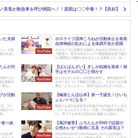
ノ美兎が救急車を呼び病院へ！！原因は〇〇中毒！？【良好】
いた夫婦
ホロライブ戌神ころねが活動休止を発表
自律神経の乱れによる体調不良が原因
ょぺ』が第
ホロライブに所属する戌神ころねが11月9日のライ
YouTube
eで喜びを語っ
ブ配信で、翌日10日のメンバー限定配信を終了後か
ら2週間ほど活動を休止することを発表した。自...
たんが渋
【ばんばんざい】ぎしが結婚を発表！相
手はモデルの◯◯と明かす
川翔子こと
ばんばんざいのぎしが結婚を発表し、馴れ初めやプ
YouTube
宿を凱旋す
ロポーズについて動画で公開した。 プロポーズの返
誰も...
事は「よろこんでっ」 冒頭でばんばんざいの3人...
プが活動
【極楽とんぼ山本】第一子誕生！けいち
ょんパパになる！
1日、メン
極楽とんぼの山本圭壱が自身のYouTubeチャンネル
YouTube
今後はメイ
「けいちょんチャンネル」で第一子の誕生を報告し
..
た。 早くても夕方と言われる 極楽とんぼ山...
キ食べ放
【風評被害】ぷろたんがSNSで話題の
公然わいせつ動画に言及 その真実は？
て人気を博
2023年2月24日にYouTuberのぷろたんが自身の
YouTube
しのけん大
YouTubeチャンネルで動画を更新。ぷろたんに似て