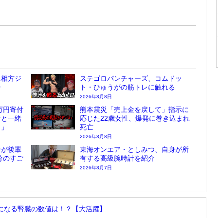
に相方ジ
ステゴロパンチャーズ、コムドッ
告
ト・ひゅうがの筋トレに触れる
2026年8月8日
万円寄付
熊本震災「売上金を戻して」指示に
ンと一緒
応じた22歳女性、爆発に巻き込まれ
？」
死亡
2026年8月8日
ンが後輩
東海オンエア・としみつ、自身が所
分のすご
有する高級腕時計を紹介
2026年8月7日
になる腎臓の数値は！？【大活躍】