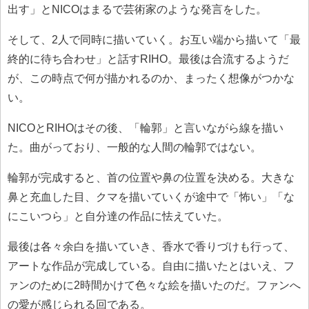
出す」とNICOはまるで芸術家のような発言をした。
そして、2人で同時に描いていく。お互い端から描いて「最
終的に待ち合わせ」と話すRIHO。最後は合流するようだ
が、この時点で何が描かれるのか、まったく想像がつかな
い。
NICOとRIHOはその後、「輪郭」と言いながら線を描い
た。曲がっており、一般的な人間の輪郭ではない。
輪郭が完成すると、首の位置や鼻の位置を決める。大きな
鼻と充血した目、クマを描いていくが途中で「怖い」「な
にこいつら」と自分達の作品に怯えていた。
最後は各々余白を描いていき、香水で香りづけも行って、
アートな作品が完成している。自由に描いたとはいえ、フ
ァンのために2時間かけて色々な絵を描いたのだ。ファンへ
の愛が感じられる回である。