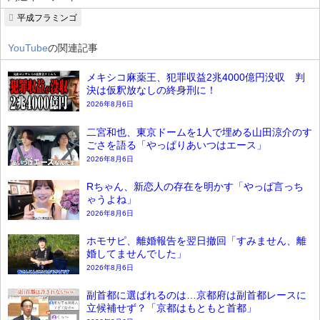
平成フラミンゴ
YouTube
の関連記事
メキシコ麻薬王、犯罪収益2兆4000億円没収 判
決は仮釈放なしの終身刑に！
2026年8月6日
二宮和也、東京ドームを1人で埋める山田涼介のす
ごさを語る「やっぱりあいつはエース」
2026年8月6日
Rちゃん、新恋人の存在を明かす「やっぱ言っち
ゃうよね」
2026年8月6日
ホモサピ、離婚報告を翌日撤回「すみません、離
婚してませんでした」
2026年8月6日
副首都に選ばれるのは…京都府は副首都レースに
立候補せず？「京都はもともと首都」