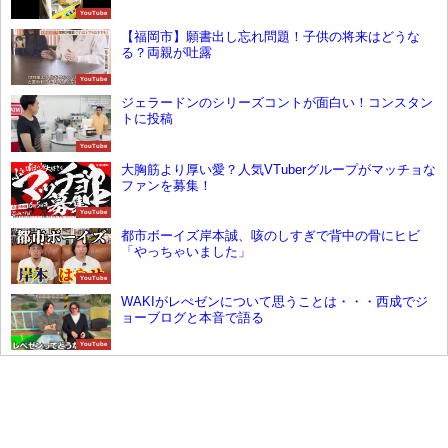
YouTube
【福岡市】願書出し忘れ問題！子供の将来はどうな
る？両親が吐露
YouTube
ジェラードンのシリーズコントが面白い！コンスタン
トに投稿
YouTube
大胸筋より厚い愛？人気VTuberグループがマッチョな
ファンを募集！
YouTube
都市ボーイズ岸本誠、咳のしすぎで背中の骨にヒビ
「やっちゃいました」
YouTube
WAKIがレぺゼンについて思うことは・・・西成でジ
ョーブログと本音で語る
YouTube