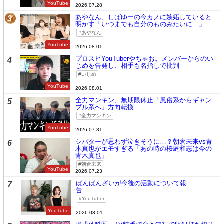
YouTube
2026.07.28
あやなん、しばゆーの今カノに嫉妬していると
3
明かす「いつまでも自分のものみたいに…」
あやなん
YouTube
2026.08.01
プロスピYouTuberやちゃお。メンバーからのい
4
じめを告発し、相手も名指しで批判
いじめ
YouTube
2026.08.01
全力マンキン、無期限休止「風俗系からギャン
5
ブル系へ」方向転換
全力マンキン
YouTube
2026.07.31
シバターが思わず泣きそうに…？朝倉未来vs青
6
木真也がエモすぎる「あの時の桜庭和志は今の
青木真也」
朝倉未来
YouTube
2026.07.23
ばんばんざいが今後の活動について報
7
告
YouTuber
YouTube
2026.08.01