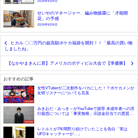
2026年8月6日
せいやのマネージャー、編み物披露に「才能開
花」の予感
2026年8月6日
ヒカル 〇〇万円の超高額ポケカ福袋を開封！！「最高の買い物
しましたね」
【なかやまきんに君】アメリカのボディビル大会で【準優勝】
おすすめの記事
女性VTuberが二次創作をバカにした！？ポケカメンが
女研リスナーについても言及
YouTube
みきおだ・みっき～がYouTubeで謝罪 未成年者への淫
行疑惑については「事実無根」示談金目当ての悪質な
恐喝事件の可能性
YouTube
レトルトが7年間黙り続けていたことを告白「実は
UFOキャッチャーが…」