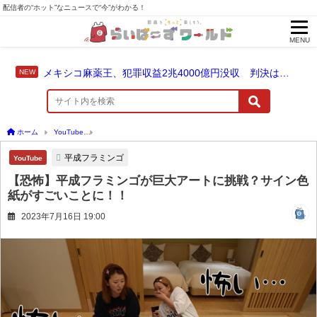
配信者の“ホット”なニュースで“今”がわかる！
MENU
メキシコ麻薬王、犯罪収益2兆4000億円没収 判決は仮釈放なしの終身刑に！
ホーム
YouTube
【恐怖】平成フラミンゴが巨大アートに挑戦？サイン色紙がすごい
平成フラミンゴ
YouTube
【恐怖】平成フラミンゴが巨大アートに挑戦？サイン色
紙がすごいことに！！
2023年7月16日 19:00