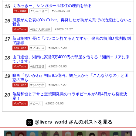
くみっきー、シンガポール移住の理由を語る
15
YouTube
くみっきー
2026.07.28
膵臓がん公表のYouTuber、再発したが抗がん剤での治療はしないと
16
報告
YouTube
抗がん剤治療
2026.07.27
新日棚橋社長に「パソコン打てるんですか」発言の前川D 批判殺到
17
で謝罪
YouTube
プロレス
2026.07.29
山口達也、湘南に家賃3万4000円の部屋を借りる「湘南エリアに来
18
ています」
YouTube
山口達也
2026.08.03
映画『ちいかわ』初日9.3億円。観た人から「こんな話なの」と困
19
惑の声も
YouTube
ちいかわ
2026.07.27
亀梨和也とアサヒ空想開発局のコラボビールが8月4日から発売決
20
定！
YouTube
ビール
2026.08.03
@livers_world さんのポストを見る