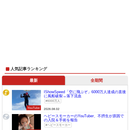
人気記事ランキング
最新
全期間
IShowSpeed「空に飛ぶぞ」6000万人達成の直後
1
に風船破裂→落下流血
6000万人
YouTube
2026.08.02
ヘビースモーカーのYouTuber、不摂生が原因で
2
の入院＆手術を報告
ヘビースモーカー