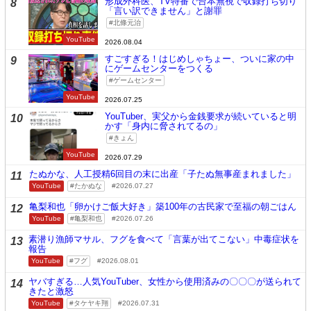
形成外科医、TV特番で台本無視で収録打ち切り
8
「言い訳できません」と謝罪
北條元治
YouTube
2026.08.04
すごすぎる！はじめしゃちょー、ついに家の中
9
にゲームセンターをつくる
ゲームセンター
YouTube
2026.07.25
YouTuber、実父から金銭要求が続いていると明
10
かす「身内に脅されてるの」
きょん
YouTube
2026.07.29
たぬかな、人工授精6回目の末に出産「子たぬ無事産まれました」
11
YouTube
たかぬな
2026.07.27
亀梨和也「卵かけご飯大好き」築100年の古民家で至福の朝ごはん
12
YouTube
亀梨和也
2026.07.26
素潜り漁師マサル、フグを食べて「言葉が出てこない」中毒症状を
13
報告
YouTube
フグ
2026.08.01
ヤバすぎる…人気YouTuber、女性から使用済みの〇〇〇が送られて
14
きたと激怒
YouTube
タケヤキ翔
2026.07.31