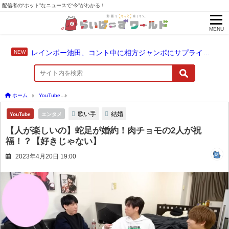
配信者の“ホット”なニュースで“今”がわかる！
MENU
レインボー池田、コント中に相方ジャンボにサプライズ結婚報告
ホーム
YouTube
【人が楽しいの】蛇足が婚約！肉チョモの2人が祝福！？【好きじゃ
歌い手
結婚
YouTube
エンタメ
【人が楽しいの】蛇足が婚約！肉チョモの2人が祝
福！？【好きじゃない】
2023年4月20日 19:00