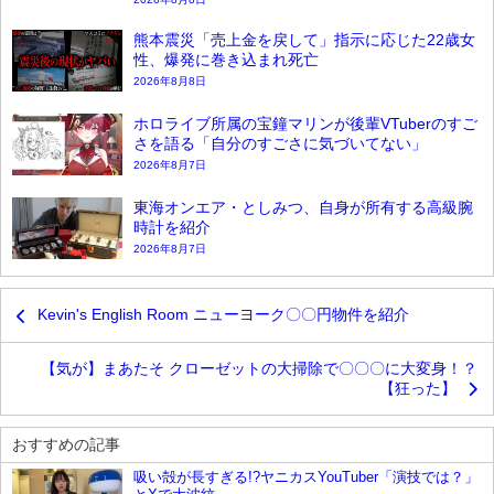
熊本震災「売上金を戻して」指示に応じた22歳女
性、爆発に巻き込まれ死亡
2026年8月8日
ホロライブ所属の宝鐘マリンが後輩VTuberのすご
さを語る「自分のすごさに気づいてない」
2026年8月7日
東海オンエア・としみつ、自身が所有する高級腕
時計を紹介
2026年8月7日
Kevin's English Room ニューヨーク〇〇円物件を紹介
【気が】まあたそ クローゼットの大掃除で〇〇〇に大変身！？
【狂った】
おすすめの記事
吸い殻が長すぎる!?ヤニカスYouTuber「演技では？」