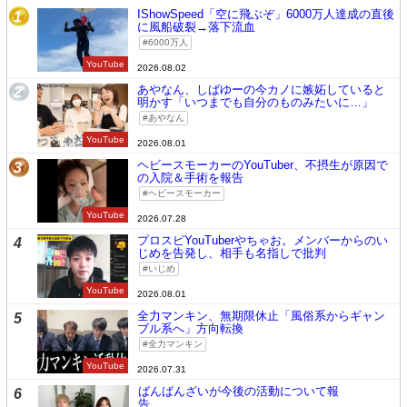
IShowSpeed「空に飛ぶぞ」6000万人達成の直後
1
に風船破裂→落下流血
6000万人
YouTube
2026.08.02
あやなん、しばゆーの今カノに嫉妬していると
2
明かす「いつまでも自分のものみたいに…」
あやなん
YouTube
2026.08.01
ヘビースモーカーのYouTuber、不摂生が原因で
3
の入院＆手術を報告
ヘビースモーカー
YouTube
2026.07.28
プロスピYouTuberやちゃお。メンバーからのい
4
じめを告発し、相手も名指しで批判
いじめ
YouTube
2026.08.01
全力マンキン、無期限休止「風俗系からギャン
5
ブル系へ」方向転換
全力マンキン
YouTube
2026.07.31
ばんばんざいが今後の活動について報
6
告