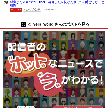
膵臓がん公表のYouTuber、再発したが抗がん剤での治療はしないと
20
報告
YouTube
抗がん剤治療
2026.07.27
@livers_world さんのポストを見る