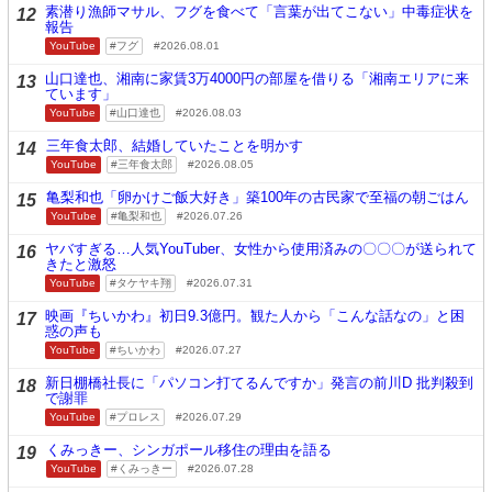
素潜り漁師マサル、フグを食べて「言葉が出てこない」中毒症状を
12
報告
YouTube
フグ
2026.08.01
山口達也、湘南に家賃3万4000円の部屋を借りる「湘南エリアに来
13
ています」
YouTube
山口達也
2026.08.03
三年食太郎、結婚していたことを明かす
14
YouTube
三年食太郎
2026.08.05
亀梨和也「卵かけご飯大好き」築100年の古民家で至福の朝ごはん
15
YouTube
亀梨和也
2026.07.26
ヤバすぎる…人気YouTuber、女性から使用済みの〇〇〇が送られて
16
きたと激怒
YouTube
タケヤキ翔
2026.07.31
映画『ちいかわ』初日9.3億円。観た人から「こんな話なの」と困
17
惑の声も
YouTube
ちいかわ
2026.07.27
新日棚橋社長に「パソコン打てるんですか」発言の前川D 批判殺到
18
で謝罪
YouTube
プロレス
2026.07.29
くみっきー、シンガポール移住の理由を語る
19
YouTube
くみっきー
2026.07.28