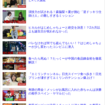
とXで大波紋
YouTube
演技力が試される！森脇梨々夏が挑む「逆ドッキリ仕
掛け人」の難しすぎるミッション
YouTube
ヒカルがはじめしゃちょーと絶交を決意！？2カ月以
上も誕生日が祝われなかった
YouTube
バレなければ何でも盗んでもいい！？はじめしゃちょ
ーが少し変わったコンビニに潜入
YouTube
食べたら死ぬ！？たっくーが中国の食品錬金術を徹底
解説！
YouTube
『エミリンチャンネル』日光スイーツ食べ歩き！日光
プリンが凄すぎてエミリンのテンション爆上げ！
YouTube
奇跡の再会！メッシがお風呂に入れた赤ちゃんは決勝
の相手スペイン・ヤマルだった
YouTube