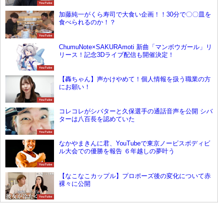
YouTube
加藤純一がくら寿司で大食い企画！！30分で〇〇皿を
食べられるのか！？
YouTube
ChumuNote×SAKURAmoti 新曲「マンボウガール」リ
リース！記念3Dライブ配信も開催決定！
YouTube
【轟ちゃん】声かけやめて！個人情報を扱う職業の方
にお願い！
YouTube
コレコレがシバターと久保選手の通話音声を公開 シバ
ターは八百長を認めていた
YouTube
なかやまきんに君、YouTubeで東京ノービスボディビ
ル大会での優勝を報告 ６年越しの夢叶う
YouTube
【なこなこカップル】プロポーズ後の変化について赤
裸々に公開
YouTube