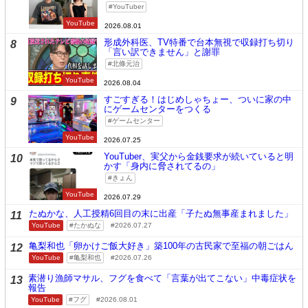
YouTuber
YouTube
2026.08.01
形成外科医、TV特番で台本無視で収録打ち切り
8
「言い訳できません」と謝罪
北條元治
YouTube
2026.08.04
すごすぎる！はじめしゃちょー、ついに家の中
9
にゲームセンターをつくる
ゲームセンター
YouTube
2026.07.25
YouTuber、実父から金銭要求が続いていると明
10
かす「身内に脅されてるの」
きょん
YouTube
2026.07.29
たぬかな、人工授精6回目の末に出産「子たぬ無事産まれました」
11
YouTube
たかぬな
2026.07.27
亀梨和也「卵かけご飯大好き」築100年の古民家で至福の朝ごはん
12
YouTube
亀梨和也
2026.07.26
素潜り漁師マサル、フグを食べて「言葉が出てこない」中毒症状を
13
報告
YouTube
フグ
2026.08.01