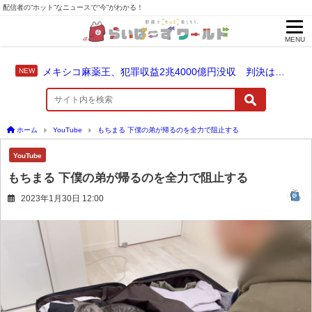
配信者の“ホット”なニュースで“今”がわかる！
MENU
メキシコ麻薬王、犯罪収益2兆4000億円没収 判決は仮釈放なしの終身刑に！
ホーム
YouTube
もちまる 下僕の弟が帰るのを全力で阻止する
YouTube
もちまる 下僕の弟が帰るのを全力で阻止する
2023年1月30日 12:00