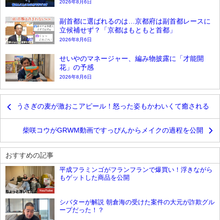
2026年8月6日
副首都に選ばれるのは…京都府は副首都レースに
立候補せず？「京都はもともと首都」
2026年8月6日
せいやのマネージャー、編み物披露に「才能開
花」の予感
2026年8月6日
うさぎの麦が激おこアピール！怒った姿もかわいくて癒される
柴咲コウがGRWM動画ですっぴんからメイクの過程を公開
おすすめの記事
平成フラミンゴがフランフランで爆買い！浮きながら
もゲットした商品を公開
YouTube
シバターが解説 朝倉海の受けた案件の大元が詐欺グル
ープだった！？