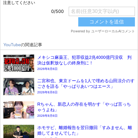
YouTube
の関連記事
メキシコ麻薬王、犯罪収益2兆4000億円没収 判
決は仮釈放なしの終身刑に！
2026年8月6日
二宮和也、東京ドームを1人で埋める山田涼介のす
ごさを語る「やっぱりあいつはエース」
2026年8月6日
Rちゃん、新恋人の存在を明かす「やっぱ言っち
ゃうよね」
2026年8月6日
ホモサピ、離婚報告を翌日撤回「すみません、離
婚してませんでした」