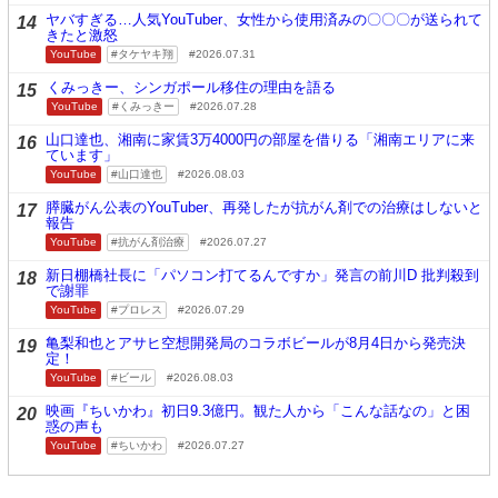
ヤバすぎる…人気YouTuber、女性から使用済みの〇〇〇が送られて
14
きたと激怒
YouTube
タケヤキ翔
2026.07.31
くみっきー、シンガポール移住の理由を語る
15
YouTube
くみっきー
2026.07.28
山口達也、湘南に家賃3万4000円の部屋を借りる「湘南エリアに来
16
ています」
YouTube
山口達也
2026.08.03
膵臓がん公表のYouTuber、再発したが抗がん剤での治療はしないと
17
報告
YouTube
抗がん剤治療
2026.07.27
新日棚橋社長に「パソコン打てるんですか」発言の前川D 批判殺到
18
で謝罪
YouTube
プロレス
2026.07.29
亀梨和也とアサヒ空想開発局のコラボビールが8月4日から発売決
19
定！
YouTube
ビール
2026.08.03
映画『ちいかわ』初日9.3億円。観た人から「こんな話なの」と困
20
惑の声も
YouTube
ちいかわ
2026.07.27