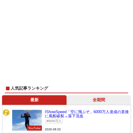
人気記事ランキング
最新
全期間
IShowSpeed「空に飛ぶぞ」6000万人達成の直後
1
に風船破裂→落下流血
6000万人
YouTube
2026.08.02