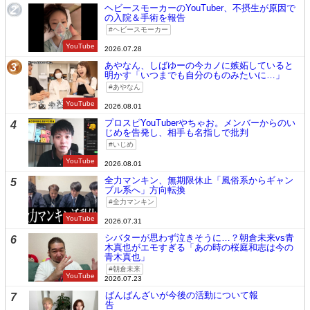
ヘビースモーカーのYouTuber、不摂生が原因で
2
の入院＆手術を報告
ヘビースモーカー
YouTube
2026.07.28
あやなん、しばゆーの今カノに嫉妬していると
3
明かす「いつまでも自分のものみたいに…」
あやなん
YouTube
2026.08.01
プロスピYouTuberやちゃお。メンバーからのい
4
じめを告発し、相手も名指しで批判
いじめ
YouTube
2026.08.01
全力マンキン、無期限休止「風俗系からギャン
5
ブル系へ」方向転換
全力マンキン
YouTube
2026.07.31
シバターが思わず泣きそうに…？朝倉未来vs青
6
木真也がエモすぎる「あの時の桜庭和志は今の
青木真也」
朝倉未来
YouTube
2026.07.23
ばんばんざいが今後の活動について報
7
告